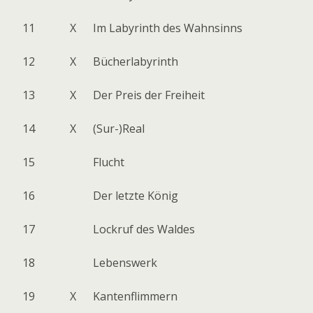
11
X
Im Labyrinth des Wahnsinns
12
X
Bücherlabyrinth
13
X
Der Preis der Freiheit
14
X
(Sur-)Real
15
Flucht
16
Der letzte König
17
Lockruf des Waldes
18
Lebenswerk
19
X
Kantenflimmern