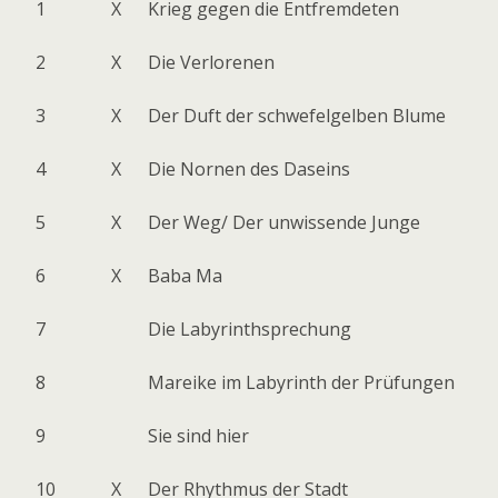
1
X
Krieg gegen die Entfremdeten
2
X
Die Verlorenen
3
X
Der Duft der schwefelgelben Blume
4
X
Die Nornen des Daseins
5
X
Der Weg/ Der unwissende Junge
6
X
Baba Ma
7
Die Labyrinthsprechung
8
Mareike im Labyrinth der Prüfungen
9
Sie sind hier
10
X
Der Rhythmus der Stadt