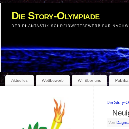
Die Story-Olympiade
DER PHANTASTIK-SCHREIBWETTBEWERB FÜR NACH
Aktuelles
Wettbewerb
Wir über uns
Publika
Die Story-
Neui
Von
Dagma