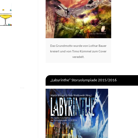
Das Grundmotiv wurde von Lothar Bauer
kreiert und von Timo Kümmel zum Cover
veredelt.
„Labyrinthe“ Storyolympiade 2015/2016