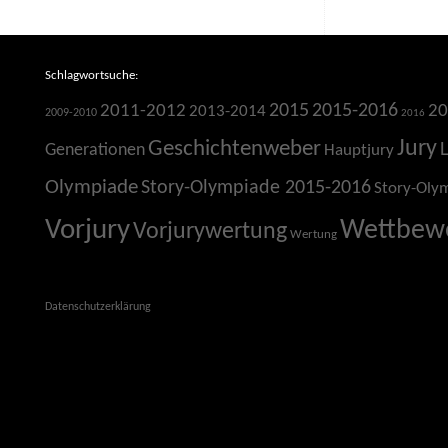
Schlagwortsuche:
2015
2015-2016
2011-2012
20
2013-2014
2009-2010
2016
Jury
Geschichtenweber
Generationen
Hauptjury
Olympiade
Story-Olympiade 2015-2016
Story-Oly
Vorjury
Wettbew
Vorjurywertung
Wertung
Datenschutzerklärung