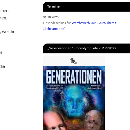
Termine
aben,
men.
31.10.2025
Einsendeschluss für
Wettbewerb 2025-2026 Thema
„Reinkarnation“
, welche
„Genereationen“ Storyolympiade 2019/2022
t.
die