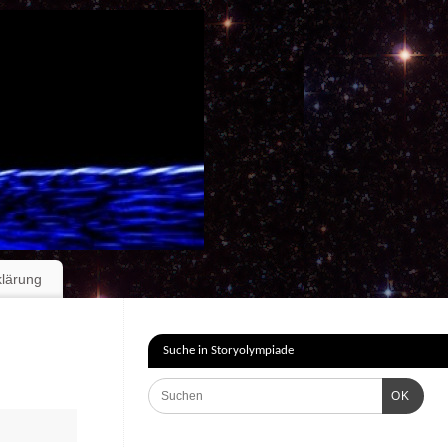
klärung
Suche in Storyolympiade
OK