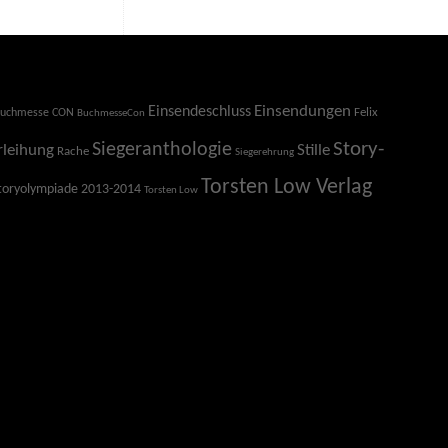
Einsendeschluss
Einsendungen
Felix
uchmesse CON
BuchmesseCon
Story-
Siegeranthologie
Stille
rleihung
Rache
Siegerehrung
Torsten Low Verlag
toryolympiade 2013-2014
Torsten Low