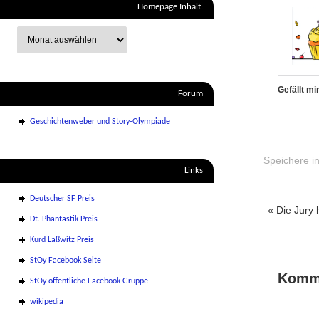
Homepage Inhalt:
Gefällt mir
Forum
Geschichtenweber und Story-Olympiade
Speichere i
Links
Deutscher SF Preis
«
Die Jury 
Dt. Phantastik Preis
Kurd Laßwitz Preis
StOy Facebook Seite
Komme
StOy öffentliche Facebook Gruppe
wikipedia