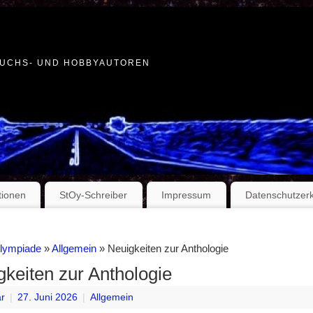
WUCHS- UND HOBBYAUTOREN
tionen
StOy-Schreiber
Impressum
Datenschutzer
Olympiade
»
Allgemein
» Neuigkeiten zur Anthologie
gkeiten zur Anthologie
r
|
27. Juni 2026
|
Allgemein