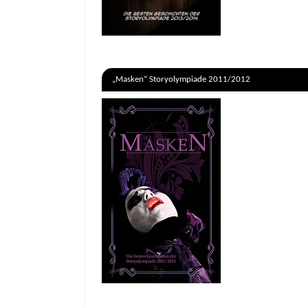
„Masken“ Storyolympiade 2011/2012