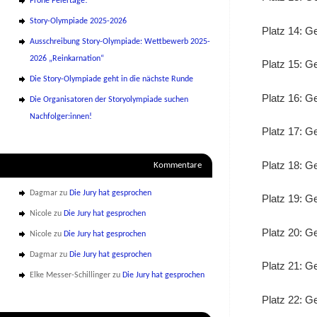
Frohe Feiertage!
Story-Olympiade 2025-2026
Platz 14: 
Ausschreibung Story-Olympiade: Wettbewerb 2025-
2026 „Reinkarnation“
Platz 15: G
Die Story-Olympiade geht in die nächste Runde
Platz 16: Ge
Die Organisatoren der Storyolympiade suchen
Nachfolger:innen!
Platz 17: G
Platz 18: G
Kommentare
Dagmar
zu
Die Jury hat gesprochen
Platz 19: G
Nicole
zu
Die Jury hat gesprochen
Platz 20: G
Nicole
zu
Die Jury hat gesprochen
Dagmar
zu
Die Jury hat gesprochen
Platz 21: G
Elke Messer-Schillinger
zu
Die Jury hat gesprochen
Platz 22: G