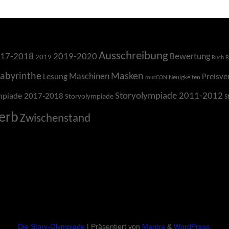
Ausschreibung
17-2018
2019-2020
Bewertung
2019
Buch
B
Labyrinthe
Masken
Maschinen
Lesung
Preisve
Neuigkeiten
mucCON
Storyolympiade 2011-2012
mpiade 2017-2018
Storyolympiade
S
erb
Zwischenstand
Die Story-Olympiade
| Präsentiert von
Mantra
&
WordPress.