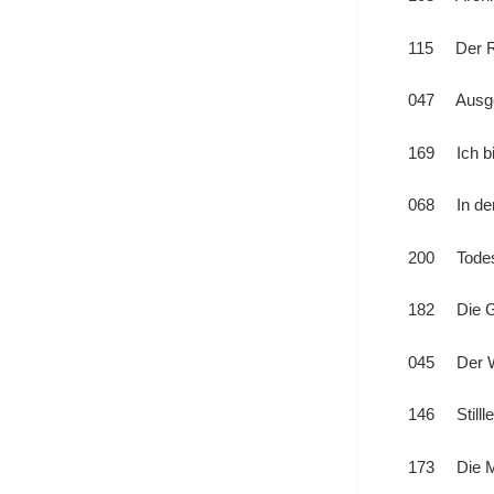
115 Der Ruf
047 Ausge
169 Ich bi
068 In der
200 Todess
182 Die Ga
045 Der W
146 Stilll
173 Die M