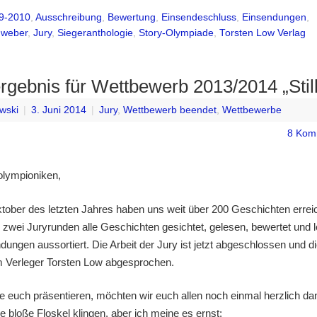
9-2010
,
Ausschreibung
,
Bewertung
,
Einsendeschluss
,
Einsendungen
,
nweber
,
Jury
,
Siegeranthologie
,
Story-Olympiade
,
Torsten Low Verlag
rgebnis für Wettbewerb 2013/2014 „Stil
wski
|
3. Juni 2014
|
Jury
,
Wettbewerb beendet
,
Wettbewerbe
8 Kom
olympioniken,
tober des letzten Jahres haben uns weit über 200 Geschichten errei
 zwei Juryrunden alle Geschichten gesichtet, gelesen, bewertet und le
ndungen aussortiert. Die Arbeit der Jury ist jetzt abgeschlossen und 
 Verleger Torsten Low abgesprochen.
ie euch präsentieren, möchten wir euch allen noch einmal herzlich d
e bloße Floskel klingen, aber ich meine es ernst: