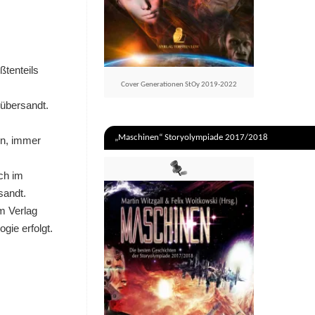
tenteils
Cover Generationen StOy 2019-2022
 übersandt.
„Maschinen“ Storyolympiade 2017/2018
en, immer
ch im
sandt.
m Verlag
gie erfolgt.