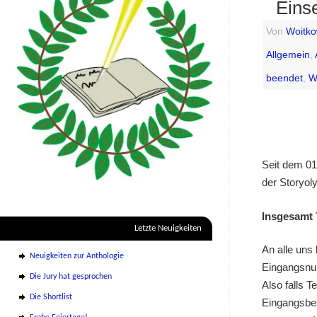
Eins
Von
Woitko
Allgemein
,
beendet
,
W
Seit dem 01
der Storyol
Insgesamt 
Letzte Neuigkeiten
An alle uns
Neuigkeiten zur Anthologie
Eingangsnu
Die Jury hat gesprochen
Also falls T
Die Shortlist
Eingangsbes