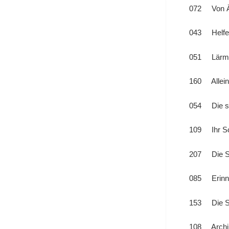
072 Von Äp
043 Helfen 
051 Lärm
160 Allein
054 Die s
109 Ihr S
207 Die Sti
085 Erinne
153 Die St
108 Archiba