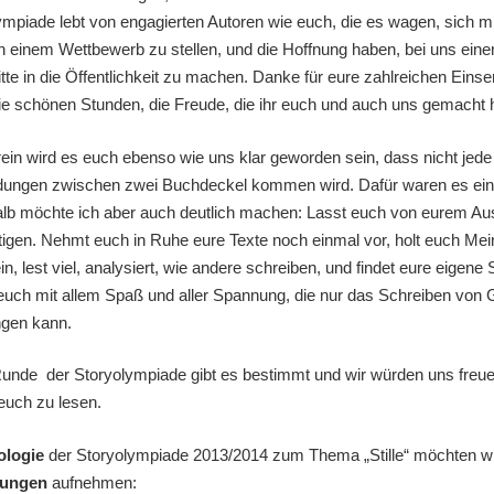
ympiade lebt von engagierten Autoren wie euch, die es wagen, sich mi
 einem Wettbewerb zu stellen, und die Hoffnung haben, bei uns einen
itte in die Öffentlichkeit zu machen. Danke für eure zahlreichen Eins
 die schönen Stunden, die Freude, die ihr euch und auch uns gemacht 
ein wird es euch ebenso wie uns klar geworden sein, dass nicht jede
dungen zwischen zwei Buchdeckel kommen wird. Dafür waren es ein
alb möchte ich aber auch deutlich machen: Lasst euch von eurem A
tigen. Nehmt euch in Ruhe eure Texte noch einmal vor, holt euch Me
in, lest viel, analysiert, wie andere schreiben, und findet eure eigene
 euch mit allem Spaß und aller Spannung, die nur das Schreiben von
ngen kann.
unde der Storyolympiade gibt es bestimmt und wir würden uns freu
euch zu lesen.
ologie
der Storyolympiade 2013/2014 zum Thema „Stille“ möchten w
dungen
aufnehmen: