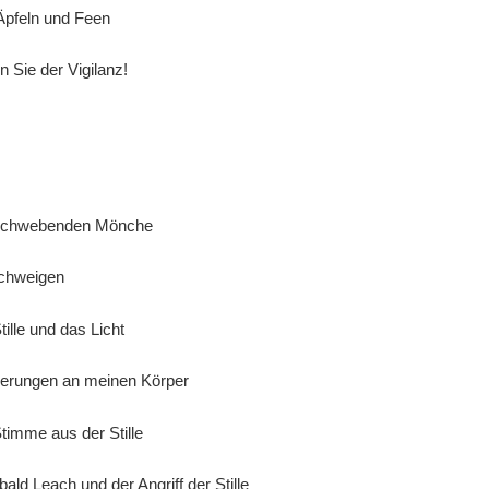
feln und Feen
Sie der Vigilanz!
chwebenden Mönche
chweigen
lle und das Licht
rungen an meinen Körper
imme aus der Stille
ld Leach und der Angriff der Stille