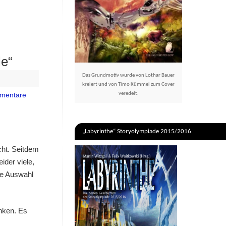
le“
Das Grundmotiv wurde von Lothar Bauer
kreiert und von Timo Kümmel zum Cover
veredelt.
mentare
„Labyrinthe“ Storyolympiade 2015/2016
cht. Seitdem
ider viele,
die Auswahl
anken. Es