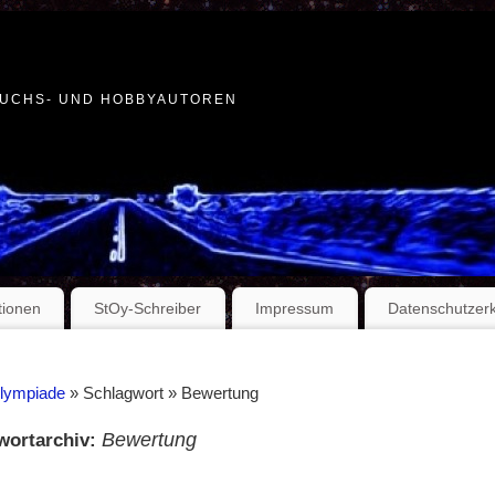
WUCHS- UND HOBBYAUTOREN
tionen
StOy-Schreiber
Impressum
Datenschutzer
Olympiade
» Schlagwort » Bewertung
Bewertung
wortarchiv: