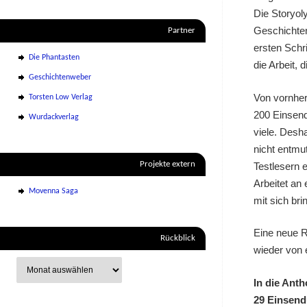
Die Storyol
Geschichten
Partner
ersten Schr
Die Phantasten
die Arbeit,
Geschichtenweber
Von vornher
Torsten Low Verlag
200 Einsen
Wurdackverlag
viele. Desh
nicht entmu
Projekte extern
Testlesern e
Arbeitet an
Movenna Saga
mit sich bri
Eine neue R
Rückblick
wieder von 
In die Anth
29 Einsen