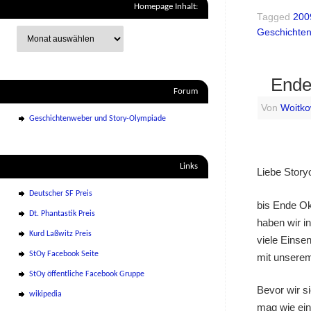
Homepage Inhalt:
Tagged
200
Geschichte
Ende
Forum
Von
Woitko
Geschichtenweber und Story-Olympiade
Links
Liebe Story
Deutscher SF Preis
bis Ende Ok
Dt. Phantastik Preis
haben wir in
Kurd Laßwitz Preis
viele Einse
StOy Facebook Seite
mit unserem
StOy öffentliche Facebook Gruppe
Bevor wir s
wikipedia
mag wie ein