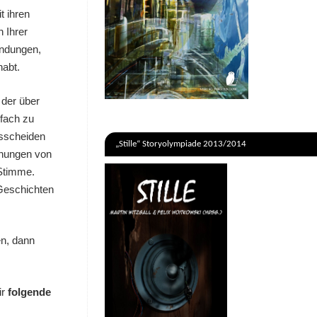
t ihren
 Ihrer
endungen,
habt.
 der über
fach zu
usscheiden
„Stille“ Storyolympiade 2013/2014
inungen von
 Stimme.
 Geschichten
en, dann
ir
folgende