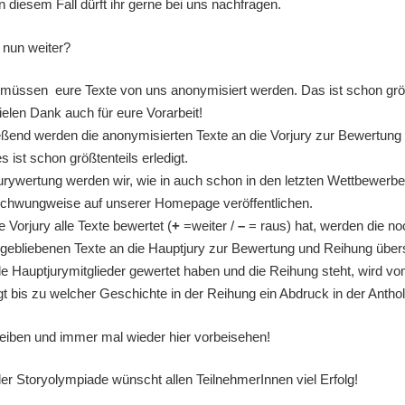
 diesem Fall dürft ihr gerne bei uns nachfragen.
 nun weiter?
müssen eure Texte von uns anonymisiert werden. Das ist schon größ
ielen Dank auch für eure Vorarbeit!
ßend werden die anonymisierten Texte an die Vorjury zur Bewertung
s ist schon größtenteils erledigt.
urywertung werden wir, wie in auch schon in den letzten Wettbewerb
schwungweise auf unserer Homepage veröffentlichen.
 Vorjury alle Texte bewertet (
+
=weiter /
–
= raus) hat, werden die no
ebliebenen Texte an die Hauptjury zur Bewertung und Reihung über
e Hauptjurymitglieder gewertet haben und die Reihung steht, wird vo
gt bis zu welcher Geschichte in der Reihung ein Abdruck in der Antholo
leiben und immer mal wieder hier vorbeisehen!
r Storyolympiade wünscht allen TeilnehmerInnen viel Erfolg!