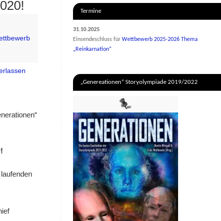
020!
Termine
31.10.2025
ettbewerb
Einsendeschluss für
Wettbewerb 2025-2026 Thema
„Reinkarnation“
erlassen
„Genereationen“ Storyolympiade 2019/2022
nerationen“
!
 laufenden
ief