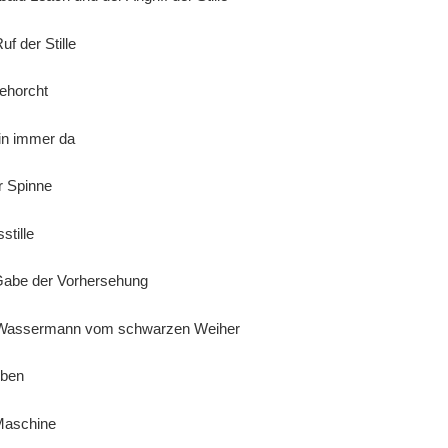
 der Stille
horcht
n immer da
 Spinne
tille
be der Vorhersehung
assermann vom schwarzen Weiher
eben
aschine