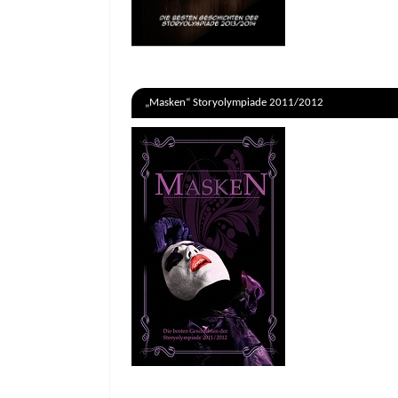
„Masken“ Storyolympiade 2011/2012