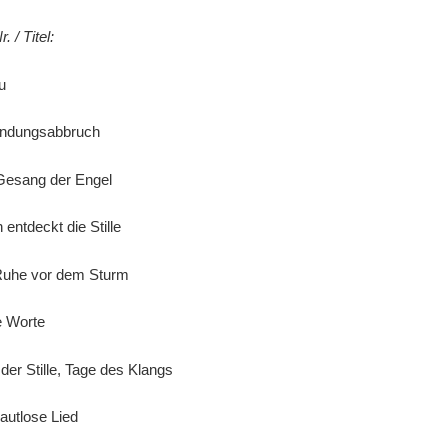
 / Titel:
u
ndungsabbruch
esang der Engel
ntdeckt die Stille
uhe vor dem Sturm
 Worte
r Stille, Tage des Klangs
utlose Lied