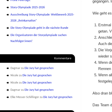
Frohe Feiertage!
gegangen. In
Story-Olympiade 2025-2026
Wie geht es
Ausschreibung Story-Olympiade: Wettbewerb 2025-
2026 „Reinkarnation“
Erstmal 
Die Story-Olympiade geht in die nächste Runde
getan. V
Die Organisatoren der Storyolympiade suchen
Anschlie
Nachfolger:innen!
Auch die
Die Vorj
wieder 
Kommentare
Wenn die
Rennen g
Dagmar
zu
Die Jury hat gesprochen
Wenn all
Nicole
zu
Die Jury hat gesprochen
festgele
Nicole
zu
Die Jury hat gesprochen
Dagmar
zu
Die Jury hat gesprochen
Also dran b
Elke Messer-Schillinger
zu
Die Jury hat gesprochen
Das Team de