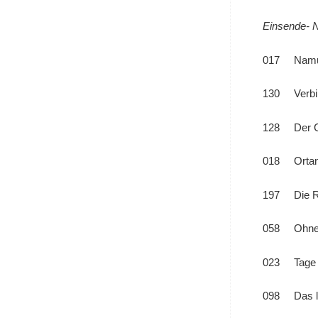
Einsende- Nr.
017 Nam
130 Verbi
128 Der G
018 Ortan e
197 Die R
058 Ohne
023 Tage de
098 Das la