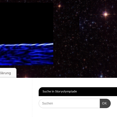
klärung
Suche in Storyolympiade
OK