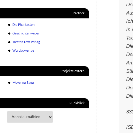
Der
Au
Partner
Ic
Die Phantasten
In 
Geschichtenweber
Tod
Torsten Low Verlag
Di
Wurdackverlag
De
Am
Sti
Projekte extern
Di
Movenna Saga
Der
Die
Rückblick
33
IS