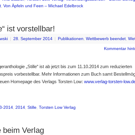
t
,
Von Äpfeln und Feen – Michael Edelbrock
e“ ist vorstellbar!
wski
|
28. September 2014
|
Publikationen
,
Wettbewerb beendet
,
Wet
Kommentar hint
ranthologie „Stille“ ist ab jetzt bis zum 11.10.2014 zum reduzierten
nspreis vorbestellbar. Mehr Informationen zum Buch samt Bestellmögl
 neuen Homepage des Verlags Torsten Low:
www.verlag-torsten-low.d
3-2014
,
2014
,
Stille
,
Torsten Low Verlag
e beim Verlag