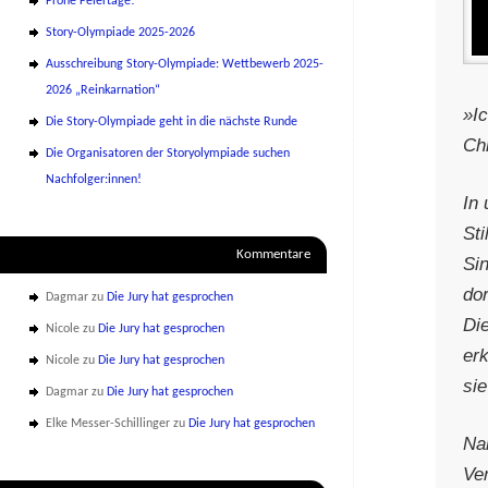
Frohe Feiertage!
Story-Olympiade 2025-2026
Ausschreibung Story-Olympiade: Wettbewerb 2025-
2026 „Reinkarnation“
»Ic
Die Story-Olympiade geht in die nächste Runde
Ch
Die Organisatoren der Storyolympiade suchen
Nachfolger:innen!
In
Sti
Kommentare
Sin
dor
Dagmar
zu
Die Jury hat gesprochen
Di
Nicole
zu
Die Jury hat gesprochen
erk
Nicole
zu
Die Jury hat gesprochen
sie
Dagmar
zu
Die Jury hat gesprochen
Elke Messer-Schillinger
zu
Die Jury hat gesprochen
Na
Ve