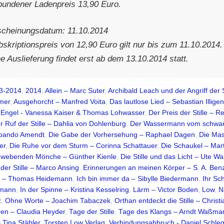
bundener Ladenpreis 13,90 Euro.
scheinungsdatum: 11.10.2014
skriptionspreis von 12,90 Euro gilt nur bis zum 11.10.2014.
e Auslieferung findet erst ab dem 13.10.2014 statt.
3-2014
,
2014
,
Allein – Marc Suter
,
Archibald Leach und der Angriff der S
mer
,
Ausgehorcht – Manfred Voita
,
Das lautlose Lied – Sebastian Illige
Engel - Vanessa Kaiser & Thomas Lohwasser
,
Der Preis der Stille – R
r Ruf der Stille – Dahlia von Dohlenburg
,
Der Wassermann vom schwar
bando Amendt
,
Die Gabe der Vorhersehung – Raphael Dagen
,
Die Mas
er
,
Die Ruhe vor dem Sturm – Corinna Schattauer
,
Die Schaukel – Mart
hwebenden Mönche – Günther Kienle
,
Die Stille und das Licht – Ute Wa
der Stille – Marco Ansing
,
Erinnerungen an meinen Körper – S. A. Ben
z! – Thomas Heidemann
,
Ich bin immer da – Sibylle Biedermann
,
Ihr Sc
hmann
,
In der Spinne – Kristina Kesselring
,
Lärm – Victor Boden
,
Low
,
N
z
,
Ohne Worte – Joachim Tabaczek
,
Orthan entdeckt die Stille – Christi
eben – Claudia Heyder
,
Tage der Stille
,
Tage des Klangs – Arndt Waßma
– Tina Stäbler
,
Torsten Low Verlag
,
Verbindungsabbruch - Daniel Schleg