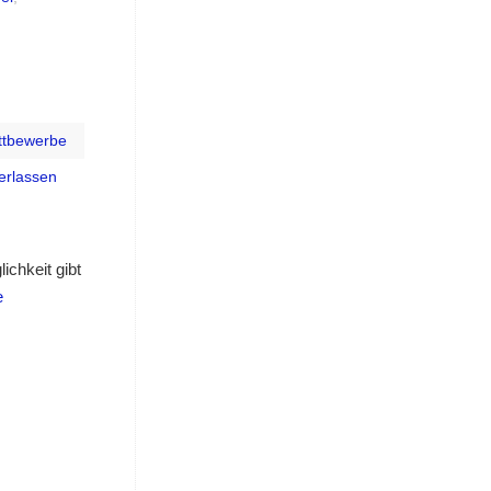
tbewerbe
erlassen
ichkeit gibt
e