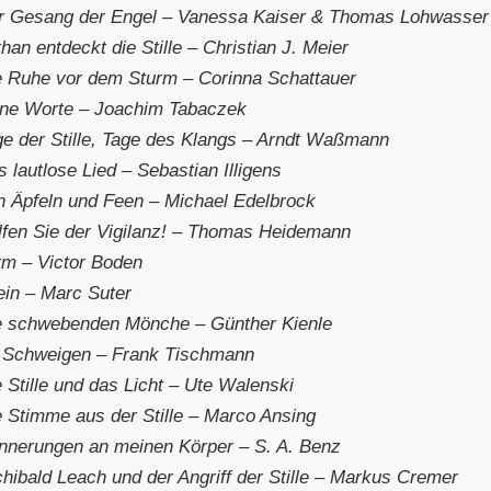
r Gesang der Engel – Vanessa Kaiser & Thomas Lohwasser
han entdeckt die Stille – Christian J. Meier
e Ruhe vor dem Sturm – Corinna Schattauer
ne Worte – Joachim Tabaczek
ge der Stille, Tage des Klangs – Arndt Waßmann
 lautlose Lied – Sebastian Illigens
n Äpfeln und Feen – Michael Edelbrock
lfen Sie der Vigilanz! – Thomas Heidemann
rm – Victor Boden
ein – Marc Suter
e schwebenden Mönche – Günther Kienle
r Schweigen – Frank Tischmann
 Stille und das Licht – Ute Walenski
e Stimme aus der Stille – Marco Ansing
innerungen an meinen Körper – S. A. Benz
chibald Leach und der Angriff der Stille – Markus Cremer