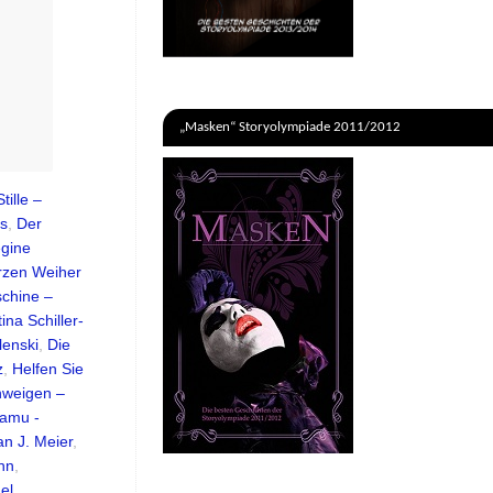
„Masken“ Storyolympiade 2011/2012
tille –
ns
,
Der
egine
zen Weiher
chine –
ina Schiller-
lenski
,
Die
z
,
Helfen Sie
hweigen –
amu -
an J. Meier
,
nn
,
el
,