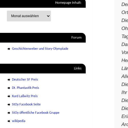
Homepage Inhalt:
De
Ort
Di
Oh
Ta
Forum
Das
Geschichtenweber und Story-Olympiade
Vo
He
Lä
Links
All
Deutscher SF Preis
Di
Dt. Phantastik Preis
Ih
Kurd Laßwitz Preis
Die
StOy Facebook Seite
Di
StOy öffentliche Facebook Gruppe
Er
wikipedia
Ar