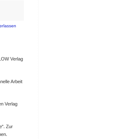
erlassen
n LOW Verlag
elle Arbeit
en Verlag
e“. Zur
nen.