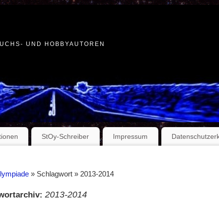
WUCHS- UND HOBBYAUTOREN
tionen
StOy-Schreiber
Impressum
Datenschutzer
Olympiade
» Schlagwort » 2013-2014
2013-2014
wortarchiv: