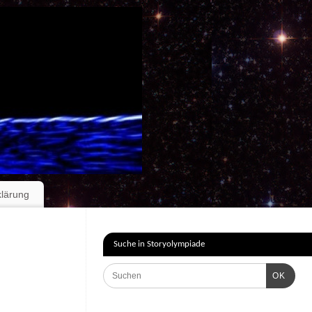
klärung
Suche in Storyolympiade
OK