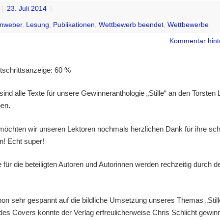
|
23. Juli 2014
|
enweber
,
Lesung
,
Publikationen
,
Wettbewerb beendet
,
Wettbewerbe
Kommentar hint
rtschrittsanzeige: 60 %
 sind alle Texte für unsere Gewinneranthologie „Stille“ an den Torste
en.
chten wir unseren Lektoren nochmals herzlichen Dank für ihre schn
! Echt super!
 für die beteiligten Autoren und Autorinnen werden rechzeitig durch d
hon sehr gespannt auf die bildliche Umsetzung unseres Themas „Still
des Covers konnte der Verlag erfreulicherweise Chris Schlicht gewin