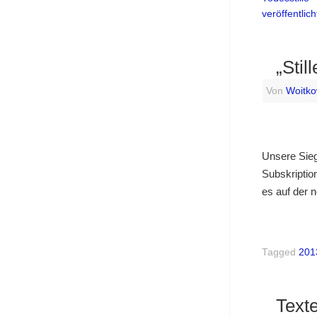
veröffentlich
„Still
Von
Woitko
Unsere Siege
Subskriptio
es auf der
Tagged
201
Text