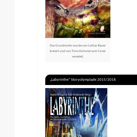
Das Grundmotiv wurde von Lothar Bauer
kreiert und von Timo Kümmel zum Cover
veredelt.
„Labyrinthe“ Storyolympiade 2015/2016