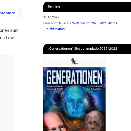
Termine
mentare
31.10.2025
Einsendeschluss für
Wettbewerb 2025-2026 Thema
„Reinkarnation“
tionen zum
ten Low:
„Genereationen“ Storyolympiade 2019/2022