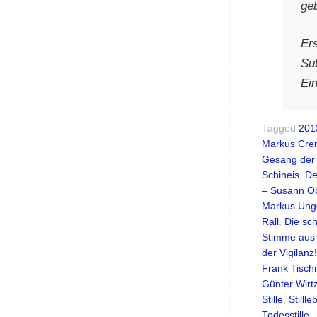
ge
Er
Sub
Ein
Tagged
201
Markus Cre
Gesang der 
Schineis
,
De
– Susann O
Markus Ung
Rall
,
Die sc
Stimme aus 
der Vigilan
Frank Tisc
Günter Wirt
Stille
,
Stilll
Todesstille 