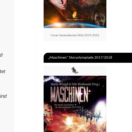
Cover Generationen StOy 2019-2022
rd
„Maschinen“ Storyolympiade 2017/2018
tet
ind