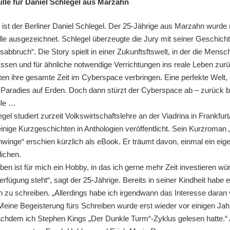
ille für Daniel Schlegel aus Marzahn
 ist der Berliner Daniel Schlegel. Der 25-Jährige aus Marzahn wurde 
lle ausgezeichnet. Schlegel überzeugte die Jury mit seiner Geschich
abbruch“. Die Story spielt in einer Zukunftsftswelt, in der die Mensc
sen und für ähnliche notwendige Verrichtungen ins reale Leben zur
en ihre gesamte Zeit im Cyberspace verbringen. Eine perfekte Welt, 
 Paradies auf Erden. Doch dann stürzt der Cyberspace ab – zurück bl
lle …
gel studiert zurzeit Volkswirtschaftslehre an der Viadrina in Frankfurt
einige Kurzgeschichten in Anthologien veröffentlicht. Sein Kurzroman
hwinge“ erschien kürzlich als eBook. Er träumt davon, einmal ein ei
lichen.
en ist für mich ein Hobby, in das ich gerne mehr Zeit investieren wür
erfügung steht“, sagt der 25-Jährige. Bereits in seiner Kindheit habe 
 zu schreiben. „Allerdings habe ich irgendwann das Interesse daran 
 „Meine Begeisterung fürs Schreiben wurde erst wieder vor einigen Ja
chdem ich Stephen Kings „Der Dunkle Turm“-Zyklus gelesen hatte.“ 