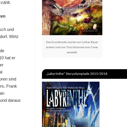
zählt.
ten
tsch und
orf. Wirtz
Das Grundmotiv wurde von Lothar Bauer
kreiert und von Timo Kümmel zum Cover
nde
veredelt.
0 hat er
er
al
„Labyrinthe“ Storyolympiade 2015/2016
oren sind
rs, Frank
 an
 und daraus