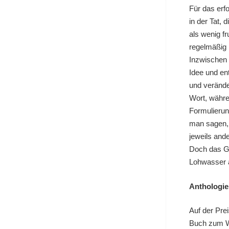
Für das erf
in der Tat,
als wenig f
regelmäßig 
Inzwischen 
Idee und en
und verände
Wort, währe
Formulierung
man sagen, 
jeweils and
Doch das Gi
Lohwasser 
Anthologie 
Auf der Pre
Buch zum Wet