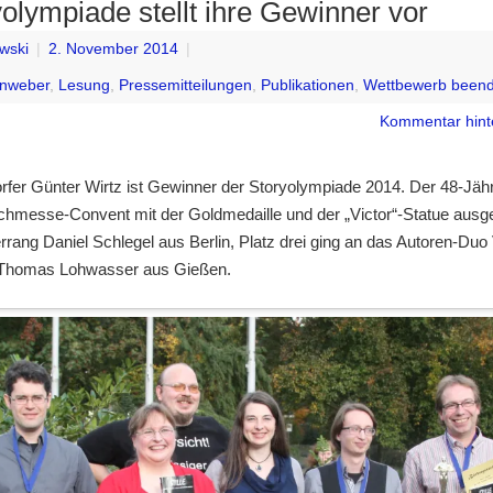
olympiade stellt ihre Gewinner vor
wski
|
2. November 2014
|
enweber
,
Lesung
,
Pressemitteilungen
,
Publikationen
,
Wettbewerb beend
Kommentar hint
rfer Günter Wirtz ist Gewinner der Storyolympiade 2014. Der 48-Jäh
hmesse-Convent mit der Goldmedaille und der „Victor“-Statue ausg
errang Daniel Schlegel aus Berlin, Platz drei ging an das Autoren-Du
 Thomas Lohwasser aus Gießen.