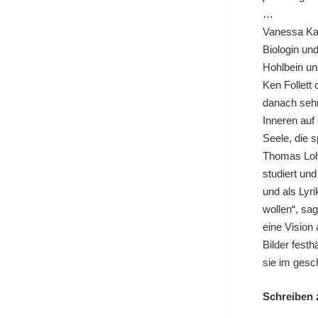
…
Vanessa Kais
Biologin un
Hohlbein un
Ken Follett
danach sehn
Inneren auf
Seele, die s
Thomas Lohw
studiert un
und als Lyr
wollen“, sag
eine Vision 
Bilder fest
sie im gesc
Schreiben 