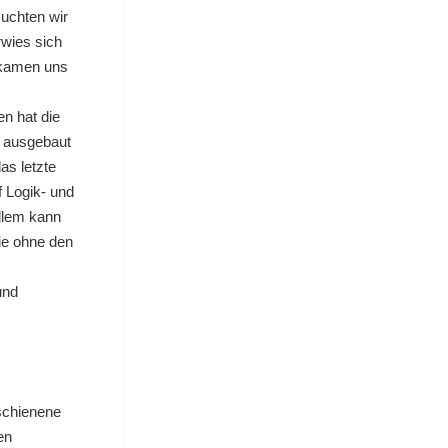
suchten wir
rwies sich
bekamen uns
en hat die
, ausgebaut
as letzte
f Logik- und
allem kann
ie ohne den
und
schienene
en