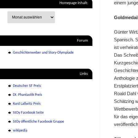
einem junge
Homepage Inhalt:
Goldmedail
Günter Wirt
Spanisch. S
Forum
ist verheira
Geschichtenweber und Story-Olympiade
Das Schreib
Kurzgeschic
Geschichten
Links
Anthologie 
Erstplatzie
Deutscher SF Preis
Roald Dahl 
Dt. Phantastik Preis
Schätzing w
Kurd Laßwitz Preis
Wettbewerbe
StOy Facebook Seite
für das eig
StOy öffentliche Facebook Gruppe
veröffentlic
wikipedia