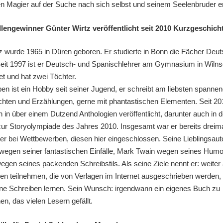
n Magier auf der Suche nach sich selbst und seinem Seelenbruder er
lengewinner Günter Wirtz veröffentlicht seit 2010 Kurzgeschich
z wurde 1965 in Düren geboren. Er studierte in Bonn die Fächer Deu
eit 1997 ist er Deutsch- und Spanischlehrer am Gymnasium in Wilnsd
tet und hat zwei Töchter.
en ist ein Hobby seit seiner Jugend, er schreibt am liebsten spanne
hten und Erzählungen, gerne mit phantastischen Elementen. Seit 201
 in über einem Dutzend Anthologien veröffentlicht, darunter auch in d
zur Storyolympiade des Jahres 2010. Insgesamt war er bereits dreim
rter bei Wettbewerben, diesen hier eingeschlossen. Seine Lieblingsaut
wegen seiner fantastischen Einfälle, Mark Twain wegen seines Humo
egen seines packenden Schreibstils. Als seine Ziele nennt er: weiter
n teilnehmen, die von Verlagen im Internet ausgeschrieben werden,
ene Schreiben lernen. Sein Wunsch: irgendwann ein eigenes Buch zu
hen, das vielen Lesern gefällt.