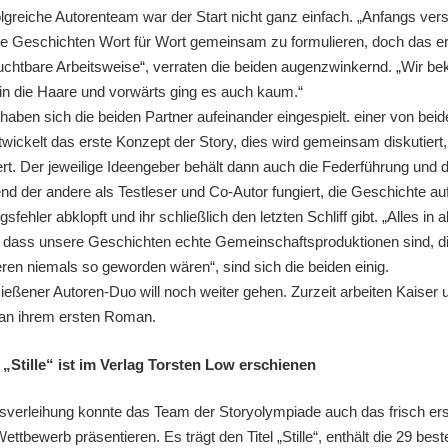
olgreiche Autorenteam war der Start nicht ganz einfach. „Anfangs ver
 die Geschichten Wort für Wort gemeinsam zu formulieren, doch das e
ruchtbare Arbeitsweise“, verraten die beiden augenzwinkernd. „Wir 
in die Haare und vorwärts ging es auch kaum.“
haben sich die beiden Partner aufeinander eingespielt. einer von beid
twickelt das erste Konzept der Story, dies wird gemeinsam diskutiert
rt. Der jeweilige Ideengeber behält dann auch die Federführung und d
nd der andere als Testleser und Co-Autor fungiert, die Geschichte au
sfehler abklopft und ihr schließlich den letzten Schliff gibt. „Alles in 
dass unsere Geschichten echte Gemeinschaftsproduktionen sind, d
eren niemals so geworden wären“, sind sich die beiden einig.
eßener Autoren-Duo will noch weiter gehen. Zurzeit arbeiten Kaiser 
an ihrem ersten Roman.
„Stille“ ist im Verlag Torsten Low erschienen
isverleihung konnte das Team der Storyolympiade auch das frisch er
tbewerb präsentieren. Es trägt den Titel „Stille“, enthält die 29 best