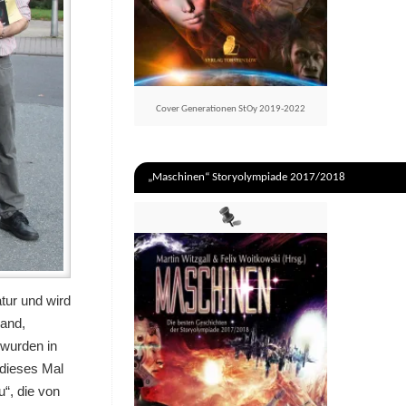
Cover Generationen StOy 2019-2022
„Maschinen“ Storyolympiade 2017/2018
tur und wird
land,
 wurden in
dieses Mal
“, die von