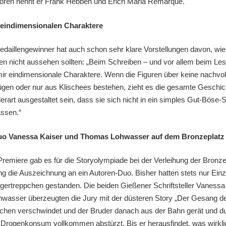
toren nennt er Frank Hebben und Erich Maria Remarque.
e eindimensionalen Charaktere
edaillengewinner hat auch schon sehr klare Vorstellungen davon, wie
n nicht aussehen sollten: „Beim Schreiben – und vor allem beim Le
mir eindimensionale Charaktere. Wenn die Figuren über keine nachvol
ügen oder nur aus Klischees bestehen, zieht es die gesamte Geschich
derart ausgestaltet sein, dass sie sich nicht in ein simples Gut-Bös
assen.“
uo Vanessa Kaiser und Thomas Lohwasser auf dem Bronzeplatz
Premiere gab es für die Storyolympiade bei der Verleihung der Bronze
ng die Auszeichnung an ein Autoren-Duo. Bisher hatten stets nur Ein
gertreppchen gestanden. Die beiden Gießener Schriftsteller Vanessa
asser überzeugten die Jury mit der düsteren Story „Der Gesang der
chen verschwindet und der Bruder danach aus der Bahn gerät und d
 Drogenkonsum vollkommen abstürzt. Bis er herausfindet, was wirkl