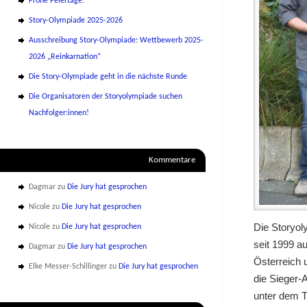
Frohe Feiertage!
Story-Olympiade 2025-2026
Ausschreibung Story-Olympiade: Wettbewerb 2025-
2026 „Reinkarnation“
Die Story-Olympiade geht in die nächste Runde
Die Organisatoren der Storyolympiade suchen
Nachfolger:innen!
Kommentare
Dagmar
zu
Die Jury hat gesprochen
Nicole
zu
Die Jury hat gesprochen
Die Storyol
Nicole
zu
Die Jury hat gesprochen
seit 1999 a
Dagmar
zu
Die Jury hat gesprochen
Österreich 
Elke Messer-Schillinger
zu
Die Jury hat gesprochen
die Sieger-
unter dem T