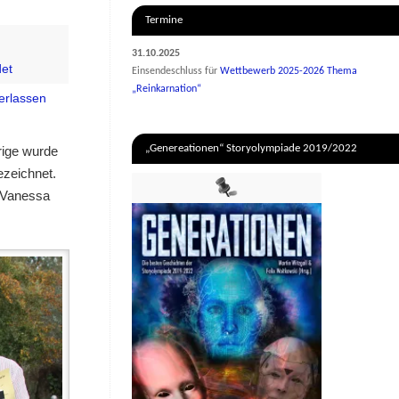
Termine
31.10.2025
et
Einsendeschluss für
Wettbewerb 2025-2026 Thema
„Reinkarnation“
erlassen
„Genereationen“ Storyolympiade 2019/2022
rige wurde
ezeichnet.
o Vanessa