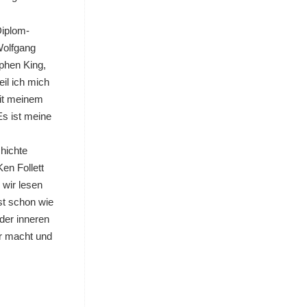
Diplom-
Wolfgang
phen King,
il ich mich
mit meinem
Es ist meine
hichte
en Follett
 wir lesen
ast schon wie
 der inneren
ar macht und