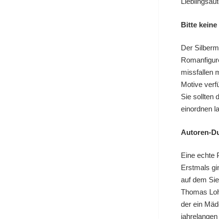
Lieblingsau
Bitte kein
Der Silberm
Romanfigure
missfallen 
Motive verf
Sie sollten 
einordnen l
Autoren-D
Eine echte 
Erstmals gi
auf dem Sie
Thomas Lohw
der ein Mäd
jahrelangen