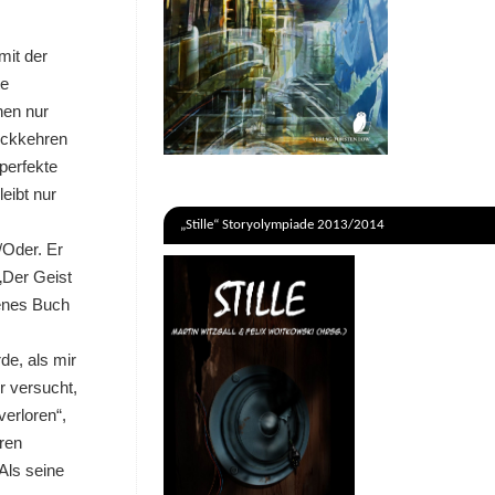
mit der
te
hen nur
ückkehren
perfekte
eibt nur
„Stille“ Storyolympiade 2013/2014
/Oder. Er
 „Der Geist
genes Buch
de, als mir
er versucht,
verloren“,
hren
Als seine