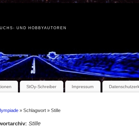
WUCHS- UND HOBBYAUTOREN
tionen
StOy-Schreiber
Impressum
Datenschutzer
Olympiade
» Schlagwort » Stille
Stille
wortarchiv: