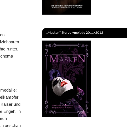
„Masken“ Storyolympiade 2011/2012
sen –
lziehbaren
te runter.
e-Schema
medaille:
zelkämpfer
 Kaiser und
 Engel“, in
urch
ich geschah