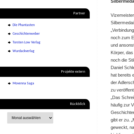
Silbermeda
Partner
Vizemeister
Silbermedai
Die Phantasten
„Verbindungs
Geschichtenweber
noch zum Es
Torsten Low Verlag
und ansonst
Wurdackverlag
Körper, das
noch die Sti
Daniel Schle
Projekte extern
hat bereits 
der Adlersc
Movenna Saga
zu veröffent
„Das Schreib
Rückblick
häufig zur V
Geschichten
gibt er zu.
geweckt, na