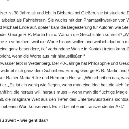
er ist 38 Jahre alt und lebt in Biebertal bei Gießen, sie ist studierte 
d arbeitet als Fahrlehrerin. Sie wuchs mit den Phantastikwerken von 
d Michael Ende auf, später kam die Begeisterung für Autoren wie Ste
 oder George R.R. Martin hinzu. Warum sie Geschichten schreibt? „We
e zu schreiben, weil die Worte hinaus wollen und weil ich dadurch 
 eine ganz besondere, tief verbundene Weise in Kontakt treten kann. 
pricht, wenn die Worte aus mir hinausfließen.“
asser lebt in Wettenberg. Der 40-Jährige hat Philosophie und Gesc
d widmet sich ganz dem Schreiben. Er mag George R. R. Martin und K
iker Rainer Maria Rilke und Hermann Hesse. „Wir schreiben das, was
t er. „Es ist ein wenig wie fliegen, wenn man eine Idee hat, die sich f
anfühlt, die heraus will, heraus muss – wenn man die flüchtige Magie
hält, die imaginäre Welt aus den Tiefen des Unterbewusstseins sichtb
hriebenen Wort konserviert. Es ist beinahe ein transzendenter Akt.“
zu zweit – wie geht das?