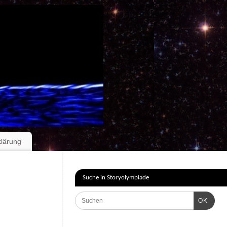
klärung
Suche in Storyolympiade
OK