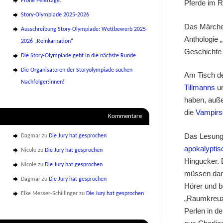
Frohe Feiertage!
Pferde im 
Story-Olympiade 2025-2026
Das Märche
Ausschreibung Story-Olympiade: Wettbewerb 2025-
Anthologie 
2026 „Reinkarnation“
Geschichte 
Die Story-Olympiade geht in die nächste Runde
Die Organisatoren der Storyolympiade suchen
Am Tisch d
Nachfolger:innen!
Tillmanns
un
haben, au
die
Vampir
Kommentare
Das Lesungs
Dagmar
zu
Die Jury hat gesprochen
apokalyptis
Nicole
zu
Die Jury hat gesprochen
Hingucker. B
Nicole
zu
Die Jury hat gesprochen
müssen dann
Dagmar
zu
Die Jury hat gesprochen
Hörer und b
Elke Messer-Schillinger
zu
Die Jury hat gesprochen
„Raumkreuz
Perlen in d