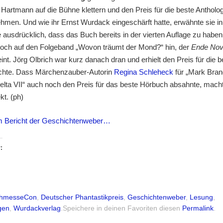
 Hartmann auf die Bühne klettern und den Preis für die beste Antholog
men. Und wie ihr Ernst Wurdack eingeschärft hatte, erwähnte sie in 
ausdrücklich, dass das Buch bereits in der vierten Auflage zu haben
och auf den Folgeband „Wovon träumt der Mond?“ hin, der
Ende No
nt. Jörg Olbrich war kurz danach dran und erhielt den Preis für die b
chte. Dass Märchenzauber-Autorin
Regina Schleheck
für „Mark Bran
lta VII“ auch noch den Preis für das beste Hörbuch absahnte, mach
kt. (ph)
m Bericht der Geschichtenweber…
:
hmesseCon
,
Deutscher Phantastikpreis
,
Geschichtenweber
,
Lesung
,
gen
,
Wurdackverlag
.
Speichere in deinen Favoriten diesen
Permalink
.