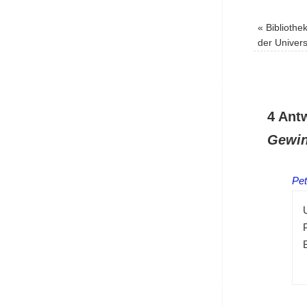
«
Bibliothe
der Univers
4 Ant
Gewin
Pe