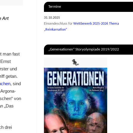
Termine
e Art
31.10.2025
Einsendeschluss für
Wettbewerb 2025-2026 Thema
„Reinkarnation“
„Genereationen“ Storyolympiade 2019/2022
t man fast
 Ernst
rster und
ff getan.
nchen
, sind
 Argona-
ischen“ von
n „Das
ch drei