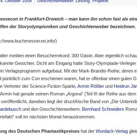
4. Oktober 2008
|
Geschichtenweber
,
Lesung
,
Projekte
ssecon in Frankfurt-Dreieich – man kann ihn schon fast als ein
effen der Storyolympioniken und Geschichtenweber bezeichnen.
tp://www.buchmessecon.info/)
alter melden einen Besucherrekord: 300 Gäste. Aber eigentlich schau
bekannte Gesichter. Dicht am Eingang hatte Story-Olympiade-Verleger
n Verlagsprogramm aufgebaut. Mit der Mark-Brandis-Reihe, deren e
d pünktlich zum Con erschienen waren, hat er offenbar einen guten Gri
e Vertreter der Science-Fiction-Sparte,
Armin Rößler
und
Heidrun Jä
: Armin hat gerade seinen Roman „Argona“ (Teil III der Reihe aus dem
veröffentlicht, daneben liegt der druckfrische Band von „Die Unterird
Hardebusch
und den Geschichtenwebern.
Bernhard Schneiders
Roma
tefakt“ soll im nächsten Monat herauskommen.
ung des Deutschen Phantastikpreises
hat der
Wurdack-Verlag
glei