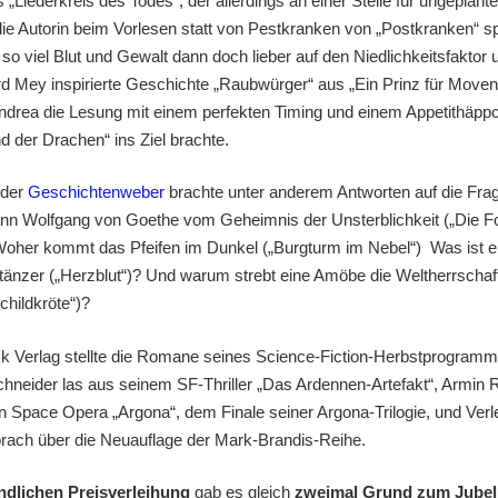
 „Liederkreis des Todes“, der allerdings an einer Stelle für ungeplant
 die Autorin beim Vorlesen statt von Pestkranken von „Postkranken“ s
so viel Blut und Gewalt dann doch lieber auf den Niedlichkeitsfaktor 
d Mey inspirierte Geschichte „Raubwürger“ aus „Ein Prinz für Moven
ndrea die Lesung mit einem perfekten Timing und einem Appetithäpp
d der Drachen“ ins Ziel brachte.
 der
Geschichtenweber
brachte unter anderem Antworten auf die Fra
ann Wolfgang von Goethe vom Geheimnis der Unsterblichkeit („Die F
oher kommt das Pfeifen im Dunkel („Burgturm im Nebel“) Was ist e
änzer („Herzblut“)? Und warum strebt eine Amöbe die Weltherrschaf
childkröte“)?
 Verlag stellte die Romane seines Science-Fiction-Herbstprogramm
hneider las aus seinem SF-Thriller „Das Ardennen-Artefakt“, Armin 
n Space Opera „Argona“, dem Finale seiner Argona-Trilogie, und Ver
rach über die Neuauflage der Mark-Brandis-Reihe.
ndlichen Preisverleihung
gab es gleich
zweimal Grund zum Jube