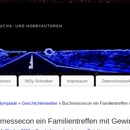
WUCHS- UND HOBBYAUTOREN
tionen
StOy-Schreiber
Impressum
Datenschutzer
Olympiade
»
Geschichtenweber
» Buchmessecon ein Familientreffen 
messecon ein Familientreffen mit Gewi