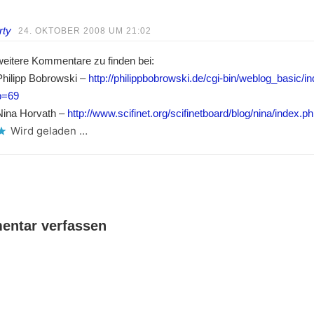
rty
24. OKTOBER 2008 UM 21:02
weitere Kommentare zu finden bei:
Philipp Bobrowski –
http://philippbobrowski.de/cgi-bin/weblog_basic/i
p=69
Nina Horvath –
http://www.scifinet.org/scifinetboard/blog/nina/index.p
Wird geladen …
ntar verfassen