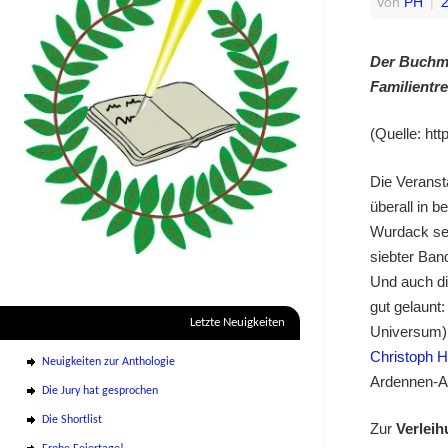
Von
PH
|
2
Der Buchme
Familientr
(Quelle: ht
Die Veranst
überall in 
Wurdack sei
siebter Ban
Und auch di
gut gelaunt
Letzte Neuigkeiten
Universum) 
Christoph 
Neuigkeiten zur Anthologie
Ardennen-Ar
Die Jury hat gesprochen
Die Shortlist
Zur
Verleih