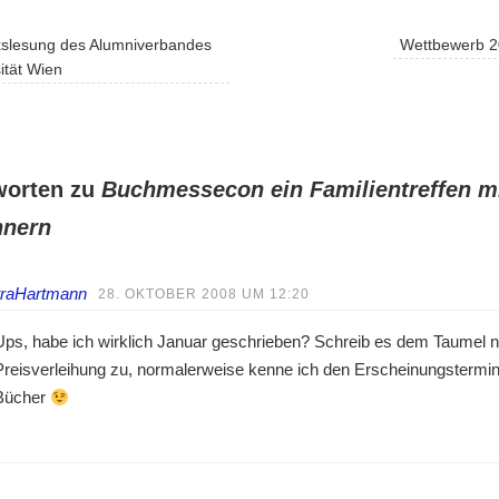
kslesung des Alumniverbandes
Wettbewerb 
ität Wien
worten zu
Buchmessecon ein Familientreffen m
nern
traHartmann
28. OKTOBER 2008 UM 12:20
Ups, habe ich wirklich Januar geschrieben? Schreib es dem Taumel 
Preisverleihung zu, normalerweise kenne ich den Erscheinungstermi
Bücher