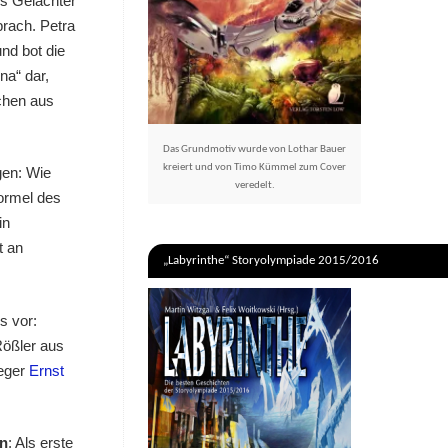
es Gelächter
prach. Petra
und bot die
na“ dar,
chen aus
Das Grundmotiv wurde von Lothar Bauer
kreiert und von Timo Kümmel zum Cover
gen: Wie
veredelt.
ormel des
in
t an
„Labyrinthe“ Storyolympiade 2015/2016
s vor:
Rößler aus
leger
Ernst
ln
: Als erste