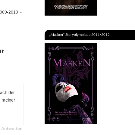
2009-2010
»
„Masken“ Storyolympiade 2011/2012
it
nach der
n meiner
Antworten