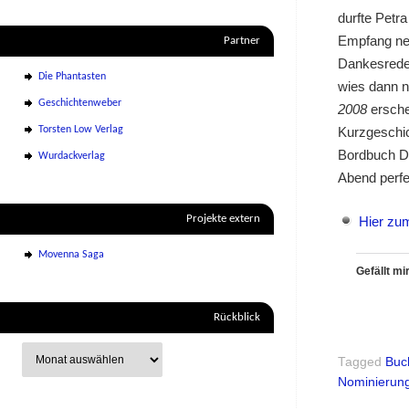
durfte Petra
Empfang neh
Partner
Dankesrede 
Die Phantasten
wies dann n
Geschichtenweber
2008
erschei
Torsten Low Verlag
Kurzgeschi
Bordbuch De
Wurdackverlag
Abend perfe
Projekte extern
Hier zu
Movenna Saga
Gefällt mir
Rückblick
Tagged
Buc
Nominierun