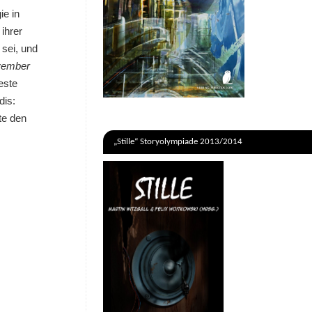
ie in
ihrer
 sei, und
vember
este
dis:
te den
„Stille“ Storyolympiade 2013/2014