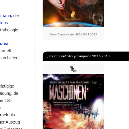
rtmann
, die
richs
nthologie.
Cover Generationen StOy 2019-2022
drea
ummelt
„Maschinen“ Storyolympiade 2017/2018
nan bieten
eizügige
eidung, da
amt 25
ls
rack als
iger Auszug