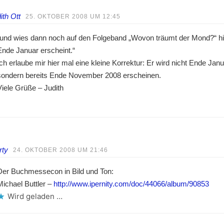
ith Ott
25. OKTOBER 2008 UM 12:45
„und wies dann noch auf den Folgeband „Wovon träumt der Mond?“ hi
Ende Januar erscheint.“
Ich erlaube mir hier mal eine kleine Korrektur: Er wird nicht Ende Janu
sondern bereits Ende November 2008 erscheinen.
Viele Grüße – Judith
rty
24. OKTOBER 2008 UM 21:46
Der Buchmessecon in Bild und Ton:
Michael Buttler –
http://www.ipernity.com/doc/44066/album/90853
Wird geladen …