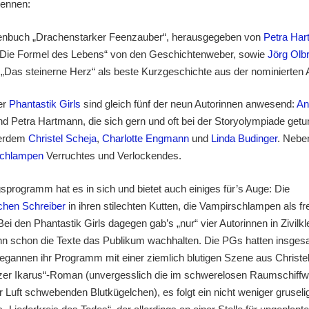
Rennen:
nbuch „Drachenstarker Feenzauber“, herausgegeben von
Petra Ha
„Die Formel des Lebens“ von den Geschichtenweber, sowie
Jörg Olb
„Das steinerne Herz“ als beste Kurzgeschichte aus der nominierten A
er
Phantastik Girls
sind gleich fünf der neun Autorinnen anwesend:
An
d Petra Hartmann, die sich gern und oft bei der Storyolympiade get
ßerdem
Christel Scheja
,
Charlotte Engmann
und
Linda Budinger
. Nebe
schlampen
Verruchtes und Verlockendes.
programm hat es in sich und bietet auch einiges für’s Auge: Die
chen Schreiber
in ihren stilechten Kutten, die Vampirschlampen als fr
ei den Phantastik Girls dagegen gab’s „nur“ vier Autorinnen in Zivilkl
 schon die Texte das Publikum wachhalten. Die PGs hatten insges
egannen ihr Programm mit einer ziemlich blutigen Szene aus Christe
er Ikarus“-Roman (unvergesslich die im schwerelosen Raumschiffw
er Luft schwebenden Blutkügelchen), es folgt ein nicht weniger grusel