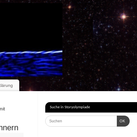
klärung
Suche in Storyolympiade
mit
OK
nnern