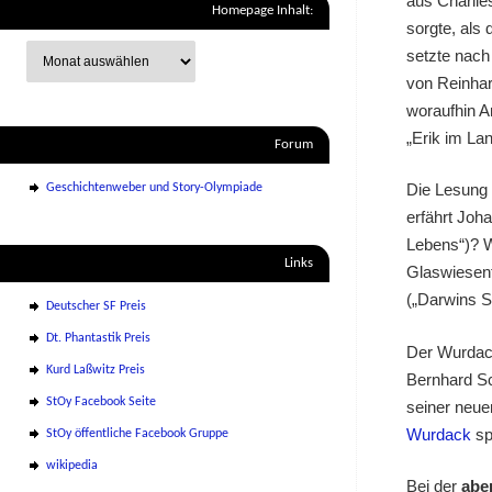
aus Charlies
Homepage Inhalt:
sorgte, als
setzte nach 
von Reinhar
woraufhin A
„Erik im Lan
Forum
Die Lesung
Geschichtenweber und Story-Olympiade
erfährt Joh
Lebens“)? W
Links
Glaswiesent
(„Darwins S
Deutscher SF Preis
Dt. Phantastik Preis
Der Wurdack
Kurd Laßwitz Preis
Bernhard Sc
StOy Facebook Seite
seiner neue
Wurdack
sp
StOy öffentliche Facebook Gruppe
wikipedia
Bei der
abe