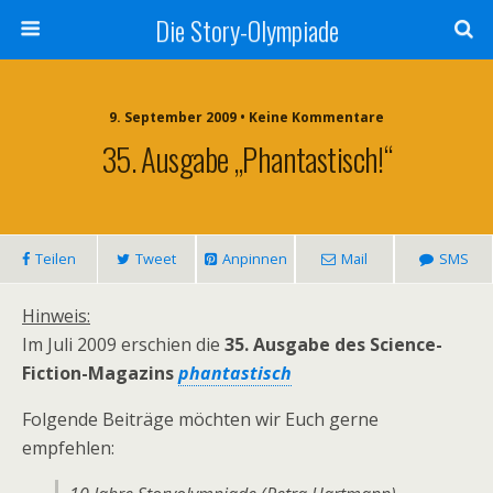
Die Story-Olympiade
9. September 2009 • Keine Kommentare
35. Ausgabe „phantastisch!“
Teilen
Tweet
Anpinnen
Mail
SMS
Hinweis:
Im Juli 2009 erschien die
35. Ausgabe des Science-
Fiction-Magazins
phantastisch
Folgende Beiträge möchten wir Euch gerne
empfehlen: