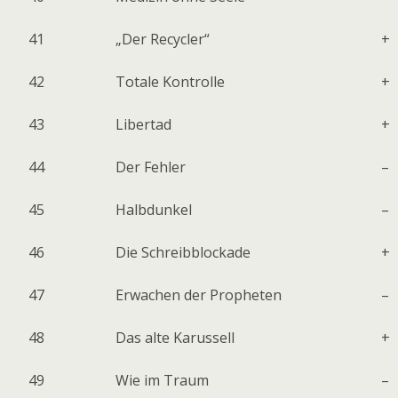
41
„Der Recycler“
+
42
Totale Kontrolle
+
43
Libertad
+
44
Der Fehler
–
45
Halbdunkel
–
46
Die Schreibblockade
+
47
Erwachen der Propheten
–
48
Das alte Karussell
+
49
Wie im Traum
–