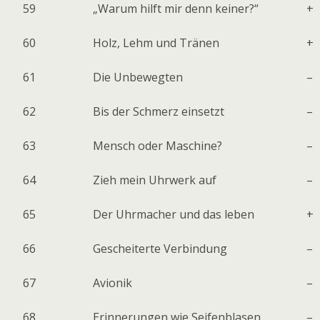
59
„Warum hilft mir denn keiner?“
+
60
Holz, Lehm und Tränen
+
61
Die Unbewegten
–
62
Bis der Schmerz einsetzt
–
63
Mensch oder Maschine?
–
64
Zieh mein Uhrwerk auf
–
65
Der Uhrmacher und das leben
+
66
Gescheiterte Verbindung
–
67
Avionik
–
68
Erinnerungen wie Seifenblasen
–