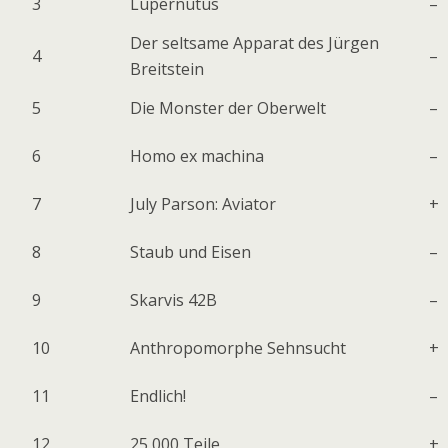
3
Lupernutus
–
Der seltsame Apparat des Jürgen
4
–
Breitstein
5
Die Monster der Oberwelt
–
6
Homo ex machina
–
7
July Parson: Aviator
+
8
Staub und Eisen
–
9
Skarvis 42B
–
10
Anthropomorphe Sehnsucht
+
11
Endlich!
–
12
25 000 Teile
+