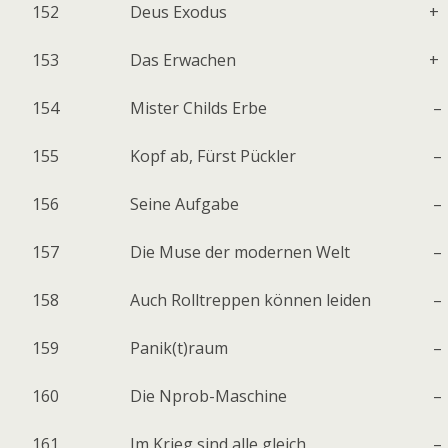
152
Deus Exodus
+
153
Das Erwachen
+
154
Mister Childs Erbe
–
155
Kopf ab, Fürst Pückler
–
156
Seine Aufgabe
–
157
Die Muse der modernen Welt
–
158
Auch Rolltreppen können leiden
–
159
Panik(t)raum
–
160
Die Nprob-Maschine
–
161
Im Krieg sind alle gleich
–