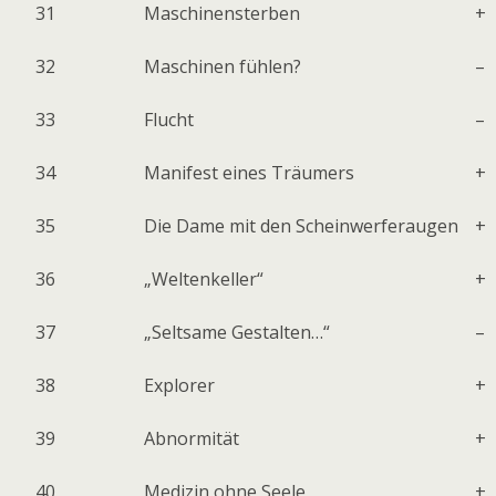
31
Maschinensterben
+
32
Maschinen fühlen?
–
33
Flucht
–
34
Manifest eines Träumers
+
35
Die Dame mit den Scheinwerferaugen
+
36
„Weltenkeller“
+
37
„Seltsame Gestalten…“
–
38
Explorer
+
39
Abnormität
+
40
Medizin ohne Seele
+