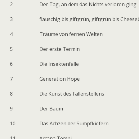
2
Der Tag, an dem das Nichts verloren ging
3
flauschig bis giftgrün, giftgrün bis Chees
4
Träume von fernen Welten
5
Der erste Termin
6
Die Insektenfalle
7
Generation Hope
8
Die Kunst des Fallenstellens
9
Der Baum
10
Das Ächzen der Sumpfkiefern
11
Arcana Tempi