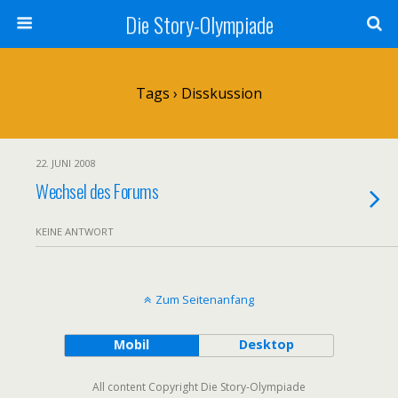
Die Story-Olympiade
Tags › Disskussion
22. JUNI 2008
Wechsel des Forums
KEINE ANTWORT
Zum Seitenanfang
Mobil
Desktop
All content Copyright Die Story-Olympiade