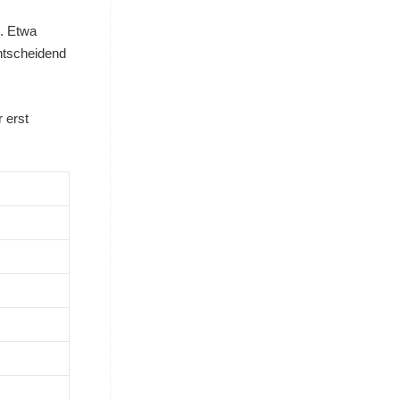
e. Etwa
ntscheidend
 erst