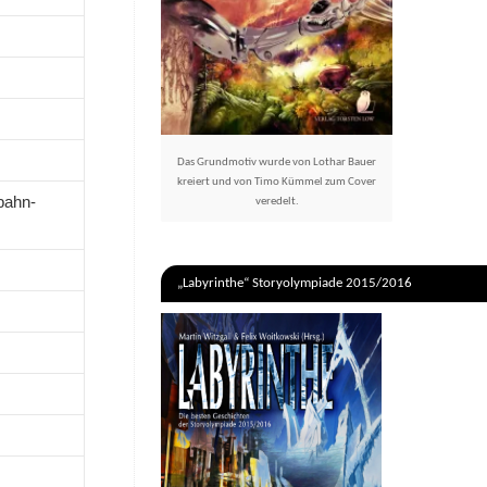
Das Grundmotiv wurde von Lothar Bauer
kreiert und von Timo Kümmel zum Cover
bahn­
veredelt.
„Labyrinthe“ Storyolympiade 2015/2016