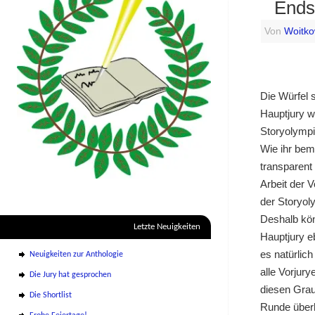
Ends
Von
Woitko
Die Würfel s
Hauptjury w
Storyolympi
Wie ihr bem
transparent
Arbeit der 
der Storyol
Deshalb kö
Letzte Neuigkeiten
Hauptjury 
es natürlic
Neuigkeiten zur Anthologie
alle Vorjur
Die Jury hat gesprochen
diesen Grau
Die Shortlist
Runde überh