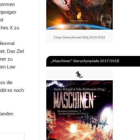
rkommen
njenigen
il
iches X zu
Cover Generationen StOy 2019-2022
diesmal
et. Das Ziel
nner zu
„Maschinen“ Storyolympiade 2017/2018
sten Low
ass die
ibt es noch
standen