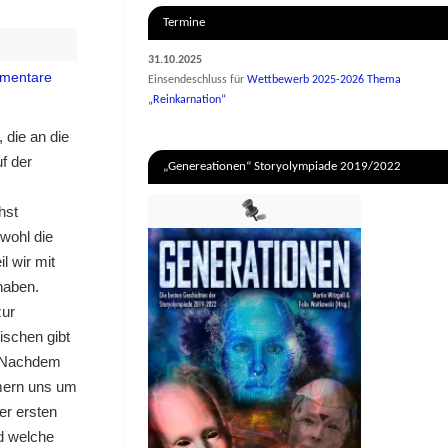
Termine
31.10.2025
mentare
Einsendeschluss für
Wettbewerb 2025-2026 Thema
„Reinkarnation“
 die an die
f der
„Genereationen“ Storyolympiade 2019/2022
hst
wohl die
l wir mit
haben.
zur
schen gibt
. Nachdem
mmern uns um
er ersten
d welche