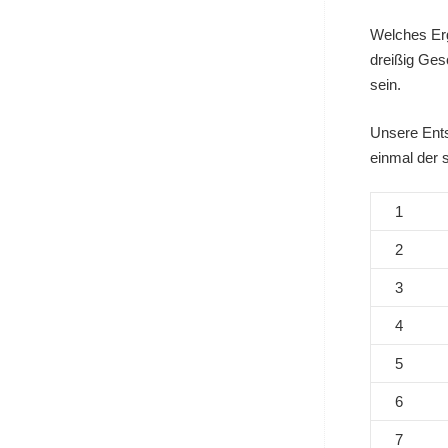
Welches Erg
dreißig Ges
sein.
Unsere Ents
einmal der 
1
2
3
4
5
6
7