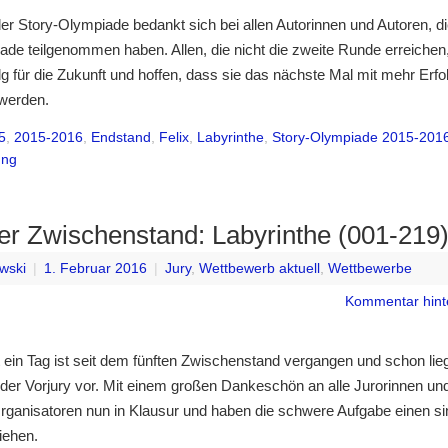
r Story-Olympiade bedankt sich bei allen Autorinnen und Autoren, di
ade teilgenommen haben. Allen, die nicht die zweite Runde erreiche
olg für die Zukunft und hoffen, dass sie das nächste Mal mit mehr Erfo
werden.
5
,
2015-2016
,
Endstand
,
Felix
,
Labyrinthe
,
Story-Olympiade 2015-201
ung
ter Zwischenstand: Labyrinthe (001-219
wski
|
1. Februar 2016
|
Jury
,
Wettbewerb aktuell
,
Wettbewerbe
Kommentar hint
 ein Tag ist seit dem fünften Zwischenstand vergangen und schon lieg
der Vorjury vor. Mit einem großen Dankeschön an alle Jurorinnen un
rganisatoren nun in Klausur und haben die schwere Aufgabe einen si
iehen.