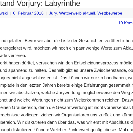
tand Vorjury: Labyrinthe
wski
|
6. Februar 2016
|
Jury
,
Wettbewerb aktuell
,
Wettbewerbe
19 Kom
ind gefallen. Bevor wir aber die Liste der Geschichten veröffentlichen,
eitergeleitet wird, möchten wir noch ein paar wenige Worte zum Ablau
ade verlieren.
erkt haben dürftet, versuchen wir, den Entscheidungsprozess möglic
 und spannend zu halten. Deshalb gibt es unsere Zwischenstände, ob
Vorjury nicht abgeschlossen ist. Das können wir nur so handhaben, wei
ympiade in den letzten Jahren bereits einige Erfahrungen gesammelt 
nnen wir abschätzen, welche Jurywertung möglicherweise den Weg 
ebnet und welche Wertungen nicht zum Weiterkommen reichen. Dazwi
h einen Graubereich, denn die Gesamtwertung ist nicht vorhersehbar
yergebnisse vorliegen, ziehen wir Organisatoren uns zurück und kü
bereich. Wir diskutieren dann über das, was wir erst mit Abschluss d
aupt diskutieren können: Welcher Punktewert genügt dieses Mal un