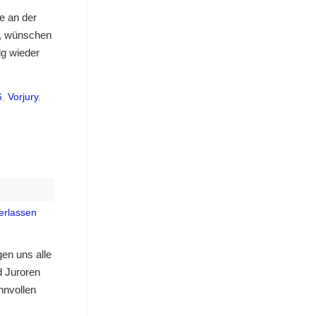
e an der
n, wünschen
lg wieder
6
,
Vorjury
,
)
erlassen
en uns alle
d Juroren
nnvollen