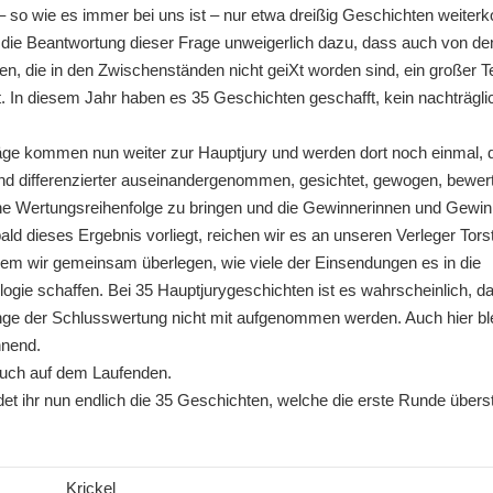
 – so wie es immer bei uns ist – nur etwa dreißig Geschichten weite
rt die Beantwortung dieser Frage unweigerlich dazu, dass auch von de
n, die in den Zwischenständen nicht geiXt worden sind, ein großer Te
. In diesem Jahr haben es 35 Geschichten geschafft, kein nachträgl
äge kommen nun weiter zur Hauptjury und werden dort noch einmal, 
und differenzierter auseinandergenommen, gesichtet, gewogen, bewert
 eine Wertungsreihenfolge zu bringen und die Gewinnerinnen und Gewi
ald dieses Ergebnis vorliegt, reichen wir es an unseren Verleger Tor
 dem wir gemeinsam überlegen, wie viele der Einsendungen es in die
logie schaffen. Bei 35 Hauptjurygeschichten ist es wahrscheinlich, d
ge der Schlusswertung nicht mit aufgenommen werden. Auch hier ble
nnend.
euch auf dem Laufenden.
ndet ihr nun endlich die 35 Geschichten, welche die erste Runde über
Krickel