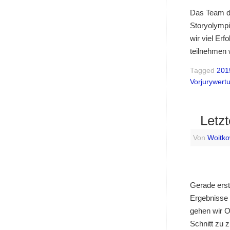
Das Team de
Storyolympi
wir viel Erf
teilnehmen 
Tagged
201
Vorjurywert
Letz
Von
Woitko
Gerade erst
Ergebnisse 
gehen wir O
Schnitt zu z