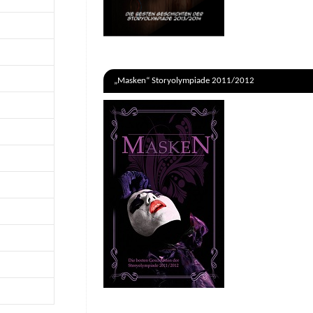
„Masken“ Storyolympiade 2011/2012