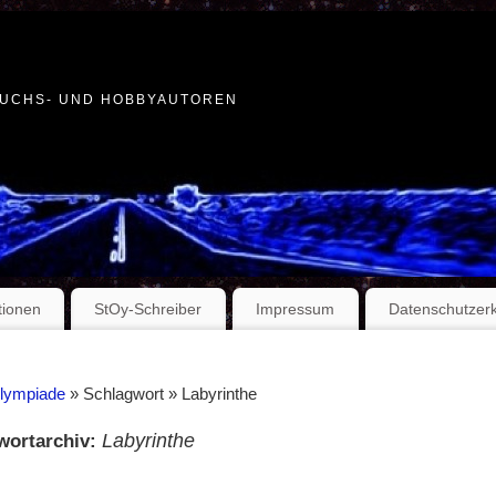
WUCHS- UND HOBBYAUTOREN
tionen
StOy-Schreiber
Impressum
Datenschutzer
Olympiade
» Schlagwort » Labyrinthe
Labyrinthe
wortarchiv: