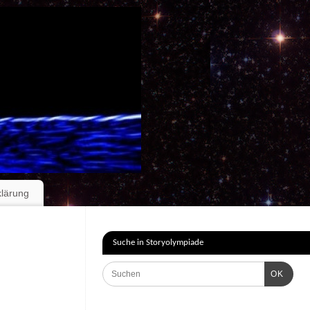
klärung
Suche in Storyolympiade
OK