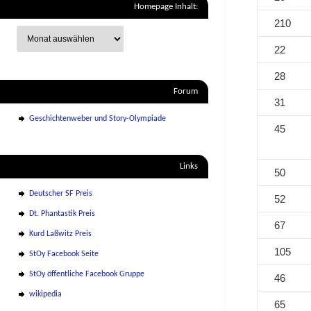
Homepage Inhalt:
210
22
28
Forum
31
Geschichtenweber und Story-Olympiade
45
Links
50
Deutscher SF Preis
52
Dt. Phantastik Preis
67
Kurd Laßwitz Preis
105
StOy Facebook Seite
StOy öffentliche Facebook Gruppe
46
wikipedia
65