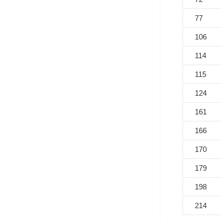
77
106
114
115
124
161
166
170
179
198
214