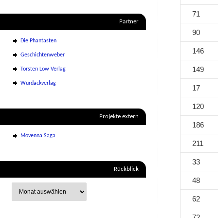
71
Partner
90
Die Phantasten
146
Geschichtenweber
149
Torsten Low Verlag
Wurdackverlag
17
120
Projekte extern
186
Movenna Saga
211
33
Rückblick
48
62
72