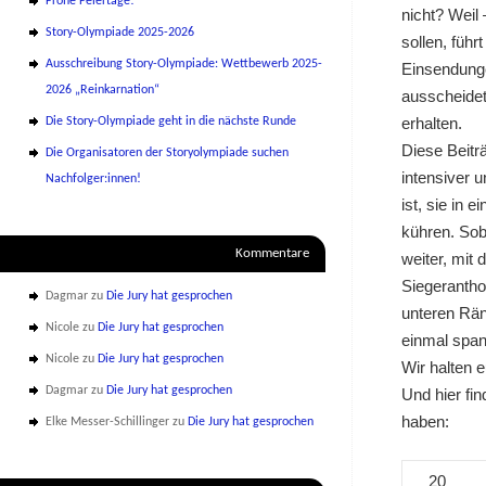
Frohe Feiertage!
nicht? Weil
Story-Olympiade 2025-2026
sollen, füh
Ausschreibung Story-Olympiade: Wettbewerb 2025-
Einsendunge
2026 „Reinkarnation“
ausscheidet
erhalten.
Die Story-Olympiade geht in die nächste Runde
Diese Beitr
Die Organisatoren der Storyolympiade suchen
intensiver 
Nachfolger:innen!
ist, sie in
kühren. Sob
Kommentare
weiter, mit
Siegerantho
Dagmar
zu
Die Jury hat gesprochen
unteren Rän
Nicole
zu
Die Jury hat gesprochen
einmal spa
Nicole
zu
Die Jury hat gesprochen
Wir halten 
Dagmar
zu
Die Jury hat gesprochen
Und hier fi
haben:
Elke Messer-Schillinger
zu
Die Jury hat gesprochen
20