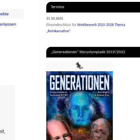
Termine
jekte
31.10.2025
erlassen
Einsendeschluss für
Wettbewerb 2025-2026 Thema
„Reinkarnation“
„Genereationen“ Storyolympiade 2019/2022
it,