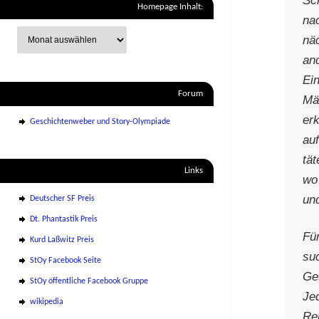
Homepage Inhalt:
na
nä
and
Ei
Forum
Mä
er
Geschichtenweber und Story-Olympiade
au
tät
Links
wo
un
Deutscher SF Preis
Dt. Phantastik Preis
Fü
Kurd Laßwitz Preis
su
StOy Facebook Seite
Ge
StOy öffentliche Facebook Gruppe
Jed
wikipedia
Rei