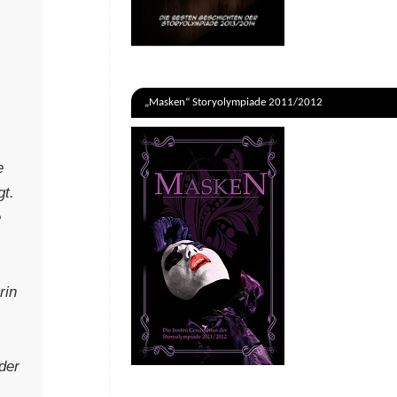
„Masken“ Storyolympiade 2011/2012
e
gt.
e
rin
der