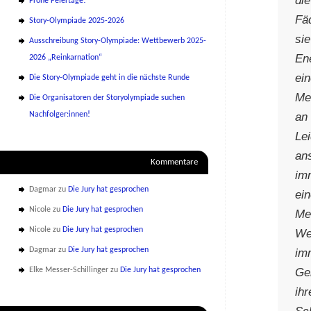
Frohe Feiertage!
Fä
Story-Olympiade 2025-2026
si
Ausschreibung Story-Olympiade: Wettbewerb 2025-
En
2026 „Reinkarnation“
ei
Die Story-Olympiade geht in die nächste Runde
Me
Die Organisatoren der Storyolympiade suchen
an 
Nachfolger:innen!
Le
an
Kommentare
im
Dagmar
zu
Die Jury hat gesprochen
ei
Nicole
zu
Die Jury hat gesprochen
Me
Nicole
zu
Die Jury hat gesprochen
We
Dagmar
zu
Die Jury hat gesprochen
im
Ge
Elke Messer-Schillinger
zu
Die Jury hat gesprochen
ih
Sch