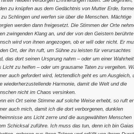
den zu knüpfen aus dem Gedächtnis von Mutter Erde, form
e zu Schlingen und werfen sie über die Menschen. Mächtige
ergien werden dann freigesetzt. Die Stimmen der Orte neh
nen zwingenden Klang an, und der von den Geistern berührte
nsch wird von ihnen angezogen, ob er will oder nicht. Er m
den Ort, der ihn ruft, um Sühne zu leisten für verursachtes
id, das dort seinen Ursprung nahm – oder um einer Wahrheit
s Licht zu helfen – oder um grausame Taten zu vergelten. W
mer auch gefordert wird, letztendlich geht es um Ausgleich,
ne wiederherzustellende Harmonie, damit die Welt und die
nschen nicht im Chaos versinken.
nn ein Ort seine Stimme auf solche Weise erhebt, so ruft er
mer auch mich, damit ich die dort verborgenen, dunklen
heimnisse ans Licht zerre und die ausgewählten Menschen
rem Schicksal zuführe. Ich muss das tun, denn ich bin Gaias
atten, geboren aus ihren Tränen und erfüllt von ihrem Durst