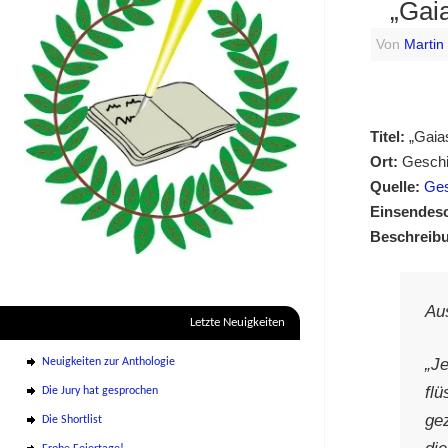
„Gai
Von
Martin
Titel:
„Gaia
Ort:
Gesch
Quelle:
Ges
Einsendes
Beschreib
Au
Letzte Neuigkeiten
„J
Neuigkeiten zur Anthologie
flü
Die Jury hat gesprochen
ge
Die Shortlist
di