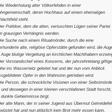
ie Wiederholung alter Völkerfehden in einer
hngemeinschaft, deren Hochhaus auf einem ehemaligen
lachtfeld steht.
er Politiker, dem die alten, vertuschten Lügen seiner Partei
m grausigen Verhängnis werden.
Die Suche nach einem Ritualmörder, durch die eine
rhunderte alte, religiöse Opferstätte gefunden wird, die Aug
 Auge blutige Vergeltung an kirchlichen Machthabern erzwin
Der Vorstandschef eines Konzerns, der jahrzehntelang giftig
ühe ins Wassernetz geleitet hat und der nun vom Anblick
ssgebildeter Opfer in den Wahnsinn getrieben wird.
Die Person, die schreckliche Visionen von einer Selbstmörde
 und deswegen in einer kleinen verschlafenen Stadt forscht,
e dunkle Geheimnisse birgt.
Der alte Mann, der in seiner Jugend aus Übermut Getreidefel
rwüstet hat und nun plötzlich kein Brot mehr essen kann,