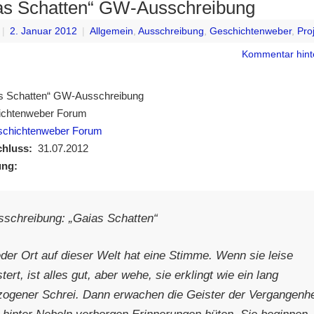
as Schatten“ GW-Ausschreibung
|
2. Januar 2012
|
Allgemein
,
Ausschreibung
,
Geschichtenweber
,
Pro
Kommentar hint
s Schatten“ GW-Ausschreibung
ichtenweber Forum
chichtenweber Forum
chluss:
31.07.2012
ung:
sschreibung: „Gaias Schatten“
eder Ort auf dieser Welt hat eine Stimme. Wenn sie leise
stert, ist alles gut, aber wehe, sie erklingt wie ein lang
zogener Schrei. Dann erwachen die Geister der Vergangenhe
e hinter Nebeln verborgen Erinnerungen hüten. Sie beginnen,