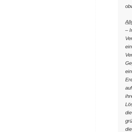
ob
Al
– I
Ve
ei
Ve
Ge
ei
Er
au
ih
Lö
di
gr
di