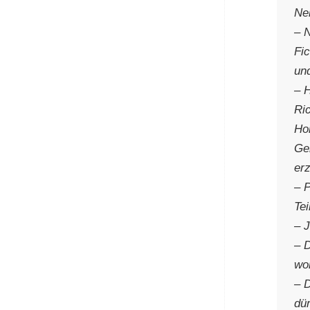
Ne
– 
Fi
un
– 
Ri
Ho
Ge
erz
– 
Te
– J
– D
wor
– 
dür