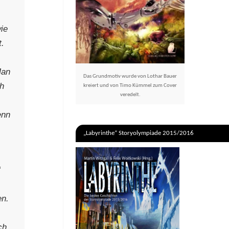
ie
t.
Man
Das Grundmotiv wurde von Lothar Bauer
ch
kreiert und von Timo Kümmel zum Cover
veredelt.
enn
„Labyrinthe“ Storyolympiade 2015/2016
“
en.
ch