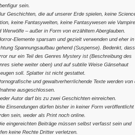
benfigur sein.
Nur Geschichten, die auf unserer Erde spielen, keine Scienc
ction, keine Fantasywelten, keine Fantasywesen wie Vampir
d Werwölfe – außer in Form von erzähltem Aberglauben.
Horror-Elemente sparsam und gezielt verwenden und eher in
chtung Spannungsaufbau gehend (Suspense). Bedenkt, das
rror nur ein Teil des Genres Mystery ist (Beschreibung des
nres siehe weiter oben) und auf subtile Weise Gänsehaut
eugen soll. Splatter ist nicht gestattet.
Pornografische und gewaltverherrlichende Texte werden von 
ilnahme ausgeschlossen.
eder Autor darf bis zu zwei Geschichten einreichen.
ie Einsendungen dürfen bisher in keiner Form veröffentlicht
den sein, weder als Print noch online.
Die eingereichten Beiträge müssen selbst verfasst sein und
fen keine Rechte Dritter verletzen.