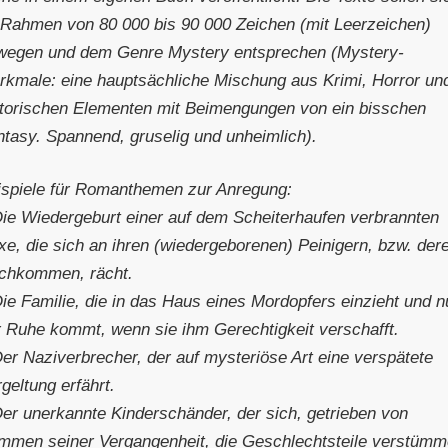
 Rahmen von 80 000 bis 90 000 Zeichen (mit Leerzeichen)
wegen und dem Genre Mystery entsprechen (Mystery-
rkmale: eine hauptsächliche Mischung aus Krimi, Horror un
storischen Elementen mit Beimengungen von ein bisschen
ntasy. Spannend, gruselig und unheimlich).
ispiele für Romanthemen zur Anregung:
Die Wiedergeburt einer auf dem Scheiterhaufen verbrannten
xe, die sich an ihren (wiedergeborenen) Peinigern, bzw. der
chkommen, rächt.
ie Familie, die in das Haus eines Mordopfers einzieht und n
r Ruhe kommt, wenn sie ihm Gerechtigkeit verschafft.
Der Naziverbrecher, der auf mysteriöse Art eine verspätete
geltung erfährt.
Der unerkannte Kinderschänder, der sich, getrieben von
immen seiner Vergangenheit, die Geschlechtsteile verstümme