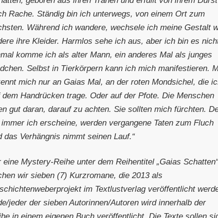
ch Rache. Ständig bin ich unterwegs, von einem Ort zum
chsten. Während ich wandere, wechsele ich meine Gestalt w
ere ihre Kleider. Harmlos sehe ich aus, aber ich bin es nich
nmal komme ich als alter Mann, ein anderes Mal als junges
dchen. Selbst in Tierkörpern kann ich mich manifestieren. 
kennt mich nur an Gaias Mal, an der roten Mondsichel, die i
f dem Handrücken trage. Oder auf der Pfote. Die Menschen
en gut daran, darauf zu achten. Sie sollten mich fürchten. D
 immer ich erscheine, werden vergangene Taten zum Fluch
d das Verhängnis nimmt seinen Lauf.“
r eine Mystery-Reihe unter dem Reihentitel „Gaias Schatten
chen wir sieben (7) Kurzromane, die 2013 als
schichtenweberprojekt im Textlustverlag veröffentlicht werd
e/jeder der sieben Autorinnen/Autoren wird innerhalb der
he in einem eigenen Buch veröffentlicht. Die Texte sollen si