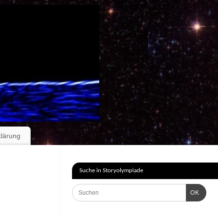
klärung
Suche in Storyolympiade
OK