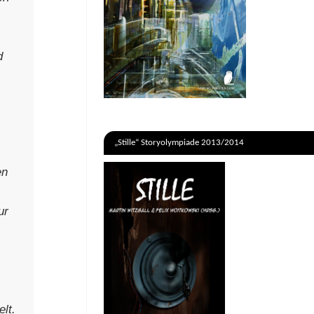
d
„Stille“ Storyolympiade 2013/2014
en
ur
lt.