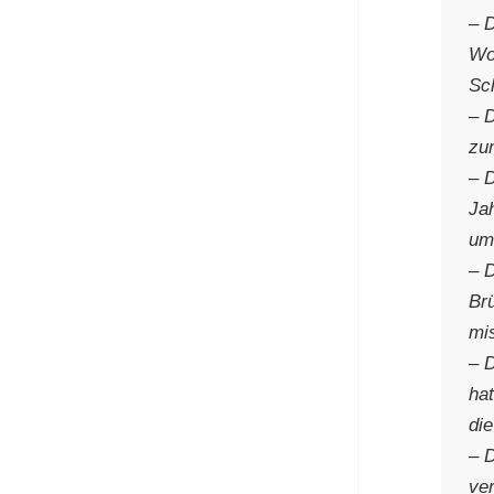
– D
Wo
Sch
– D
zu
– 
Jah
um
– 
Br
mi
– 
hat
di
– 
ve