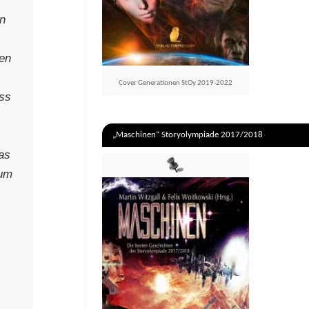
en
men
Cover Generationen StOy 2019-2022
uss
„Maschinen“ Storyolympiade 2017/2018
as
 um