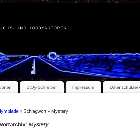
WUCHS- UND HOBBYAUTOREN
tionen
StOy-Schreiber
Impressum
Datenschutzer
Olympiade
» Schlagwort » Mystery
Mystery
wortarchiv: