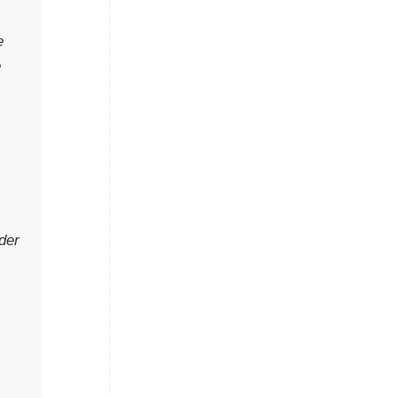
e
e
s
der