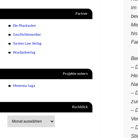
im
Partner
be
Me
Die Phantasten
hi
Geschichtenweber
Fa
Torsten Low Verlag
Wurdackverlag
Be
– 
Projekte extern
He
Na
Movenna Saga
– D
zu
Rückblick
– 
Ver
– 
St