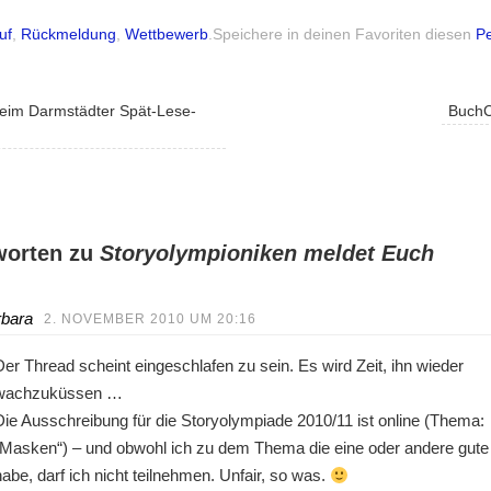
uf
,
Rückmeldung
,
Wettbewerb
.
Speichere in deinen Favoriten diesen
Pe
eim Darmstädter Spät-Lese-
Buch
worten zu
Storyolympioniken meldet Euch
rbara
2. NOVEMBER 2010 UM 20:16
Der Thread scheint eingeschlafen zu sein. Es wird Zeit, ihn wieder
wachzuküssen …
Die Ausschreibung für die Storyolympiade 2010/11 ist online (Thema:
„Masken“) – und obwohl ich zu dem Thema die eine oder andere gute
habe, darf ich nicht teilnehmen. Unfair, so was.