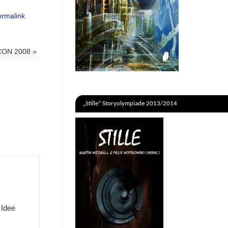
rmalink
.
CON 2008
»
„Stille“ Storyolympiade 2013/2014
 Idee