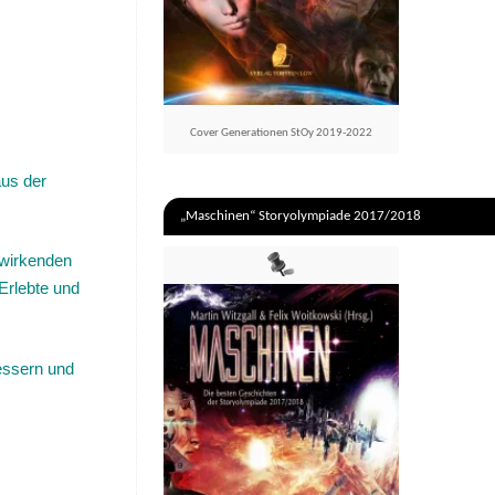
Cover Generationen StOy 2019-2022
aus der
„Maschinen“ Storyolympiade 2017/2018
twirkenden
Erlebte und
bessern und