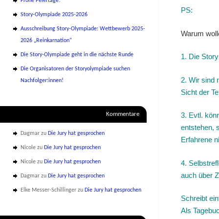
Frohe Feiertage!
PS:
Story-Olympiade 2025-2026
Ausschreibung Story-Olympiade: Wettbewerb 2025-
Warum woll
2026 „Reinkarnation“
Die Story-Olympiade geht in die nächste Runde
1. Die Stor
Die Organisatoren der Storyolympiade suchen
2. Wir sind 
Nachfolger:innen!
Sicht der T
Kommentare
3. Evtl. kö
entstehen, 
Dagmar
zu
Die Jury hat gesprochen
Erfahrene ni
Nicole
zu
Die Jury hat gesprochen
4. Selbstref
Nicole
zu
Die Jury hat gesprochen
auch über Z
Dagmar
zu
Die Jury hat gesprochen
Elke Messer-Schillinger
zu
Die Jury hat gesprochen
Schreibt ein
Als Tagebuc