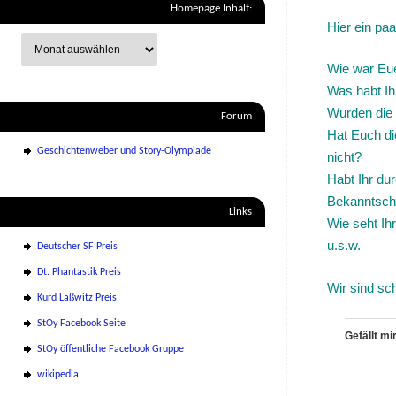
Homepage Inhalt:
Hier ein paa
Wie war Eue
Was habt Ih
Wurden die 
Forum
Hat Euch di
Geschichtenweber und Story-Olympiade
nicht?
Habt Ihr du
Bekanntsch
Links
Wie seht Ih
u.s.w.
Deutscher SF Preis
Dt. Phantastik Preis
Wir sind sc
Kurd Laßwitz Preis
StOy Facebook Seite
Gefällt mir
StOy öffentliche Facebook Gruppe
wikipedia