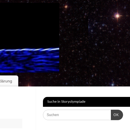
klärung
Suche in Storyolympiade
OK