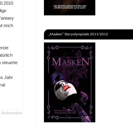
10.2010
dige
Fantasy
ut mich
„Masken“ Storyolympiade 2011/2012
rste
türlich
 steuerte
es Jahr
mal
Antworten