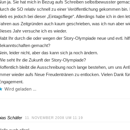
Nun ja. Sie hat mich in Bezug aufs Schreiben selbstbewusster gemach
durch die SO relativ schnell zu einer Veröffentlichung gekommen bin.
blieb es jedoch bei dieser „Eintagsfliege“. Allerdings habe ich in den le
Jahren aus Zeitgründen auch kaum geschrieben, was ich nun aber wie
Dieses Jahr versuche ich es wieder.
Habt Ihr durch die oder wegen der Story-Olympiade neue und evtl. hilf
Bekanntschaften gemacht?
Nein, leider nicht, aber das kann sich ja noch ändern.
Wie seht Ihr die Zukunft der Story-Olympiade?
Hoffentlich bleibt die Ausschreibung noch lange bestehen, um uns An
immer wieder aufs Neue Freudentränen zu entlocken. Vielen Dank fü
Engagement.
Wird geladen …
ias Schäfer
11. NOVEMBER 2008 UM 11:19