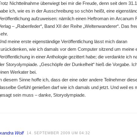
Trotz Nichtteilnahme überwiegt bei mir die Freude, denn seit dem 31.
habe ich, wie es in der Ausschreibung so schön heißt, eine eigenstän
Veröffentlichung aufzuweisen: nämlich einen Heftroman im Arcanum 
Verlag – „Rabenfeder“, Band XII der Reihe „Weltenwanderer“. Das fre
sehr.
Und meine erste eigenständige Veröffentlichung lässt mich daran
zurückdenken, wie ich damals vor dem Computer sitzend um meine e
Veröffentlichung in einer Anthologie gezittert habe; die verdankte ich na
der Storyolympiade. „Geschöpfe der Dunkelheit“ hieß die Vorgabe. Ich
einen Werkater bei.
In diesem Sinne hoffe ich, dass der eine oder andere Teilnehmer dies
dasselbe Gefühl genießen darf wie ich damals und jetzt. Und weil es 
gesagt sein muss – danke, Storyolympiade.
xandra Wolf
14. SEPTEMBER 2009 UM 04:32