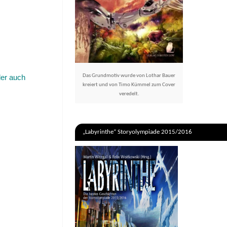
Das Grundmotiv wurde von Lothar Bauer
der auch
kreiert und von Timo Kümmel zum Cover
veredelt.
„Labyrinthe“ Storyolympiade 2015/2016