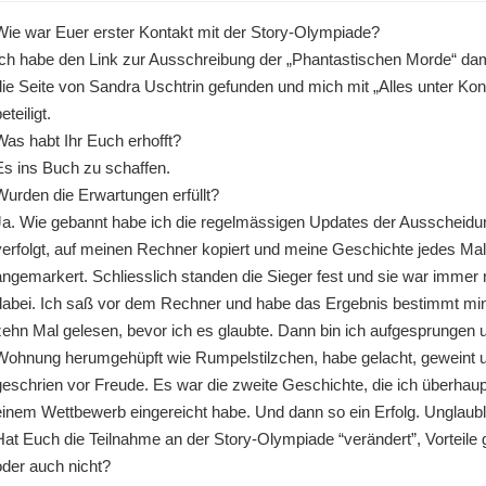
Wie war Euer erster Kontakt mit der Story-Olympiade?
Ich habe den Link zur Ausschreibung der „Phantastischen Morde“ da
die Seite von Sandra Uschtrin gefunden und mich mit „Alles unter Kont
eteiligt.
Was habt Ihr Euch erhofft?
Es ins Buch zu schaffen.
Wurden die Erwartungen erfüllt?
Ja. Wie gebannt habe ich die regelmässigen Updates der Ausscheidu
verfolgt, auf meinen Rechner kopiert und meine Geschichte jedes Mal
angemarkert. Schliesslich standen die Sieger fest und sie war immer
dabei. Ich saß vor dem Rechner und habe das Ergebnis bestimmt mi
zehn Mal gelesen, bevor ich es glaubte. Dann bin ich aufgesprungen u
Wohnung herumgehüpft wie Rumpelstilzchen, habe gelacht, geweint 
geschrien vor Freude. Es war die zweite Geschichte, die ich überhaup
einem Wettbewerb eingereicht habe. Und dann so ein Erfolg. Unglaubl
Hat Euch die Teilnahme an der Story-Olympiade “verändert”, Vorteile 
oder auch nicht?