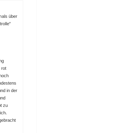
mals über
rolle“
ng
 rot
 noch
ndestens
nd in der
und
t zu
ich.
gebracht