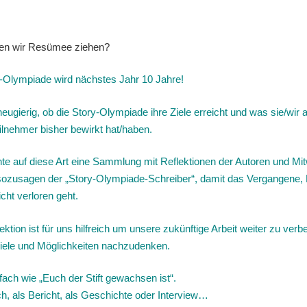
en wir Resümee ziehen?
y-Olympiade wird nächstes Jahr 10 Jahre!
neugierig, ob die Story-Olympiade ihre Ziele erreicht und was sie/wir 
eilnehmer bisher bewirkt hat/haben.
nnte auf diese Art eine Sammlung mit Reflektionen der Autoren und Mi
sozusagen der „Story-Olympiade-Schreiber“, damit das Vergangene, 
cht verloren geht.
lektion ist für uns hilfreich um unsere zukünftige Arbeit weiter zu ver
iele und Möglichkeiten nachzudenken.
fach wie „Euch der Stift gewachsen ist“.
h, als Bericht, als Geschichte oder Interview…