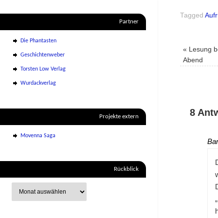
Tagged
Aufr
Partner
Die Phantasten
«
Lesung b
Geschichtenweber
Abend
Torsten Low Verlag
Wurdackverlag
8 Ant
Projekte extern
Movenna Saga
Ba
Rückblick