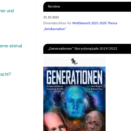
Termine
ner und
31.10.2025
Einsendeschluss für
Wettbewerb 2025-2026 Thema
„Reinkarnation“
erne einmal
„Genereationen“ Storyolympiade 2019/2022
racht?