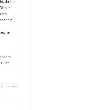
t, da ich
 Bisher
tzten
der tue.
reiche
fängern
r Euer
Antworten