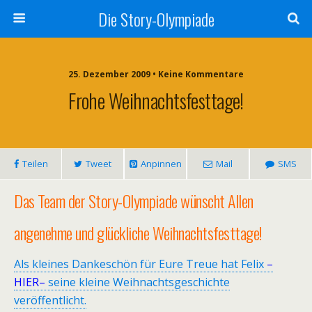
Die Story-Olympiade
25. Dezember 2009 • Keine Kommentare
Frohe Weihnachtsfesttage!
Teilen
Tweet
Anpinnen
Mail
SMS
Das Team der Story-Olympiade wünscht Allen
angenehme und glückliche Weihnachtsfesttage!
Als kleines Dankeschön für Eure Treue hat Felix
–
HIER–
seine kleine Weihnachtsgeschichte
veröffentlicht.