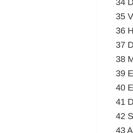
34 D
35 V
36 H
37 D
38 M
39 E
40 E
41 D
42 S
43 A