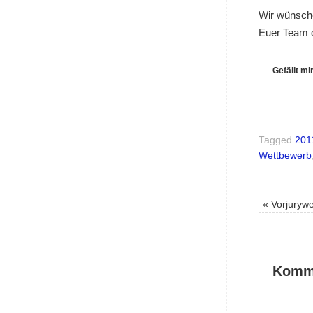
Wir wünsche
Euer Team 
Gefällt mir
Tagged
201
Wettbewerb
«
Vorjurywe
Komme