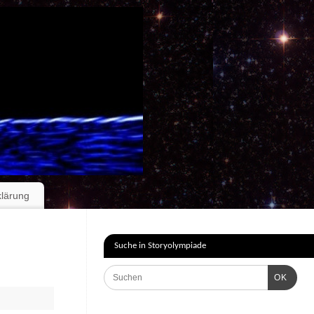
klärung
Suche in Storyolympiade
OK