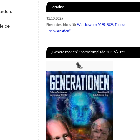
Termine
orden.
31.10.2025
Einsendeschluss für
Wettbewerb 2025-2026 Thema
de.de
„Reinkarnation“
„Genereationen“ Storyolympiade 2019/2022