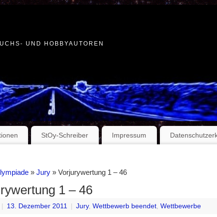
WUCHS- UND HOBBYAUTOREN
tionen
StOy-Schreiber
Impressum
Datenschutzer
Olympiade
»
Jury
» Vorjurywertung 1 – 46
urywertung 1 – 46
|
13. Dezember 2011
|
Jury
,
Wettbewerb beendet
,
Wettbewerbe