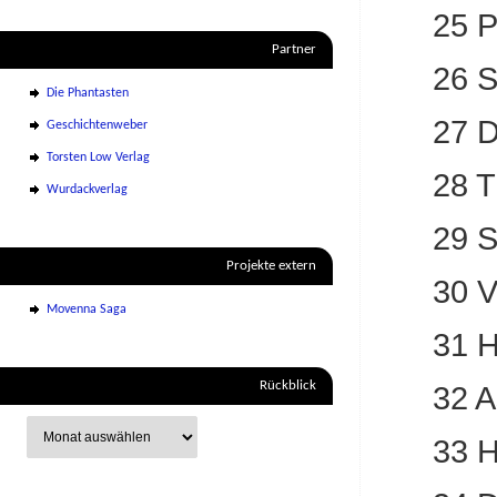
25 P
Partner
26 S
Die Phantasten
27 D
Geschichtenweber
Torsten Low Verlag
28 T
Wurdackverlag
29 Se
Projekte extern
30 V
Movenna Saga
31 H
Rückblick
32 A
33 