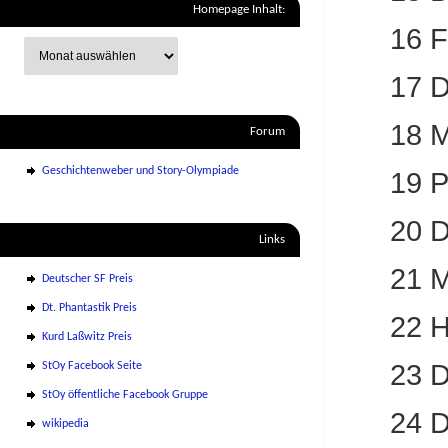
Homepage Inhalt:
16 
17 D
18 M
Forum
Geschichtenweber und Story-Olympiade
19 P
20 D
Links
21 
Deutscher SF Preis
Dt. Phantastik Preis
22 H
Kurd Laßwitz Preis
23 D
StOy Facebook Seite
StOy öffentliche Facebook Gruppe
24 D
wikipedia