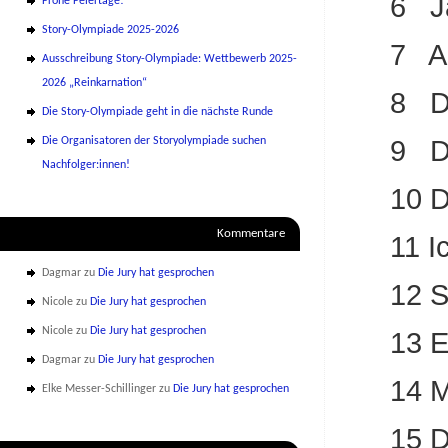
6 J
Frohe Feiertage!
Story-Olympiade 2025-2026
7 A
Ausschreibung Story-Olympiade: Wettbewerb 2025-
2026 „Reinkarnation“
8 De
Die Story-Olympiade geht in die nächste Runde
Die Organisatoren der Storyolympiade suchen
9 D
Nachfolger:innen!
10 D
Kommentare
11 I
Dagmar
zu
Die Jury hat gesprochen
12 S
Nicole
zu
Die Jury hat gesprochen
Nicole
zu
Die Jury hat gesprochen
13 E
Dagmar
zu
Die Jury hat gesprochen
14 M
Elke Messer-Schillinger
zu
Die Jury hat gesprochen
15 