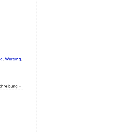
ng
,
Wertung
,
chreibung
»