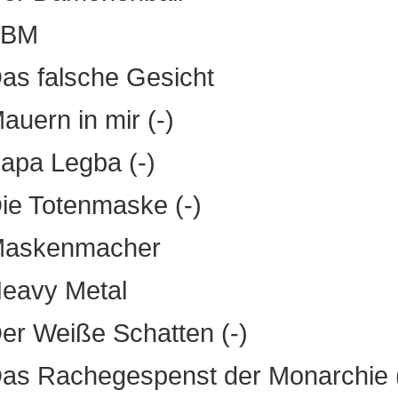
FBM
as falsche Gesicht
auern in mir (-)
apa Legba (-)
ie Totenmaske (-)
Maskenmacher
eavy Metal
er Weiße Schatten (-)
as Rachegespenst der Monarchie (