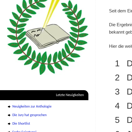
Seit dem Ei
Die Ergebni
bekannt ge
Hier die we
1 De
2 D
3 Di
Letzte Neuigkeiten
4 De
Neuigkeiten zur Anthologie
Die Jury hat gesprochen
5 Di
Die Shortlist