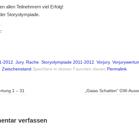
n allen Teilnehmern viel Erfolg!
der Storyolympiade.
:
1-2012
,
Jury
,
Rache
,
Storyolympiade 2011-2012
,
Vorjury
,
Vorjurywertu
,
Zwischenstand
.
Speichere in deinen Favoriten diesen
Permalink
.
rtung 1 – 31
„Gaias Schatten“ GW-Auss
ntar verfassen