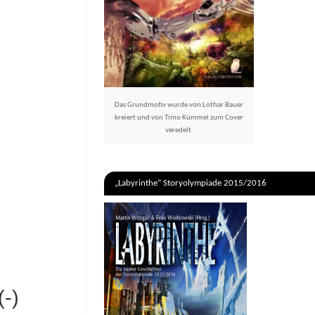
Das Grundmotiv wurde von Lothar Bauer
kreiert und von Timo Kümmel zum Cover
veredelt.
„Labyrinthe“ Storyolympiade 2015/2016
-)