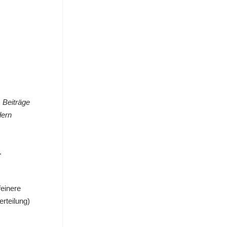
 Beiträge
dern
.
feinere
rteilung)