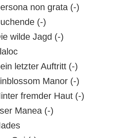
ersona non grata (-)
uchende (-)
ie wilde Jagd (-)
laloc
in letzter Auftritt (-)
inblossom Manor (-)
inter fremder Haut (-)
ser Manea (-)
Hades