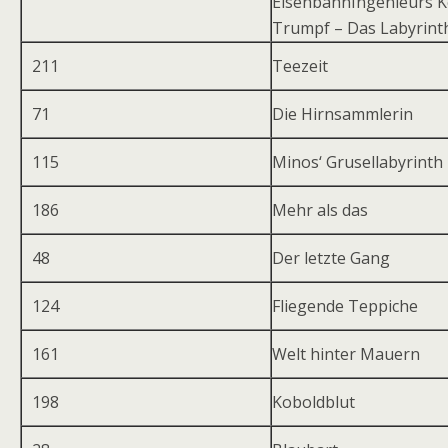
Eisenbahn­Ingenieurs K
Trumpf – Das Labyrint
211
Teezeit
71
Die Hirnsammlerin
115
Minos‘ Grusellabyrinth
186
Mehr als das
48
Der letzte Gang
124
Fliegende Teppiche
161
Welt hinter Mauern
198
Koboldblut