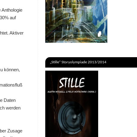
 Anthologie
(30% auf
tet. Aktiver
„Stille“ Storyolympiade 2013/2014
zu können,
mationsfluß
se Daten
och werden
über Zusage