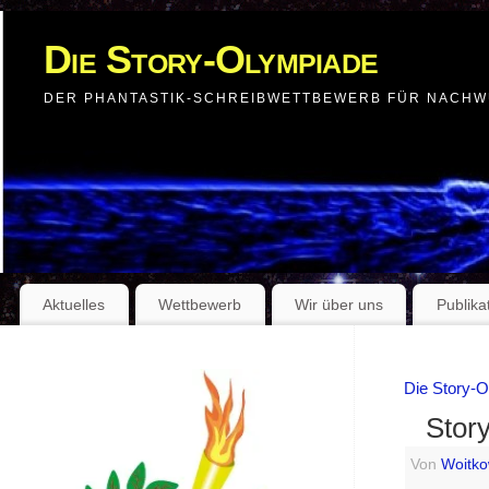
Die Story-Olympiade
DER PHANTASTIK-SCHREIBWETTBEWERB FÜR NACH
Aktuelles
Wettbewerb
Wir über uns
Publika
Die Story-
Stor
Von
Woitko