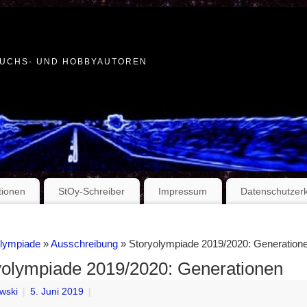
WUCHS- UND HOBBYAUTOREN
tionen
StOy-Schreiber
Impressum
Datenschutzer
Olympiade
»
Ausschreibung
» Storyolympiade 2019/2020: Generation
yolympiade 2019/2020: Generationen
wski
|
5. Juni 2019
|