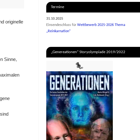
Termine
31.10.2025
 originelle
Einsendeschluss für
Wettbewerb 2025-2026 Thema
„Reinkarnation“
„Genereationen“ Storyolympiade 2019/2022
n Sinne,
maximalen
igene
sind