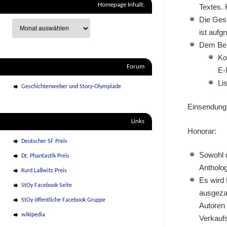
Homepage Inhalt:
Textes. 
Die Gesc
ist aufg
Dem Beit
Ko
Forum
E-
Li
Geschichtenweber und Story-Olympiade
Einsendung
Links
Honorar:
Deutscher SF Preis
Sowohl d
Dt. Phantastik Preis
Antholog
Kurd Laßwitz Preis
Es wird 
StOy Facebook Seite
ausgezah
StOy öffentliche Facebook Gruppe
Autoren 
wikipedia
Verkaufs