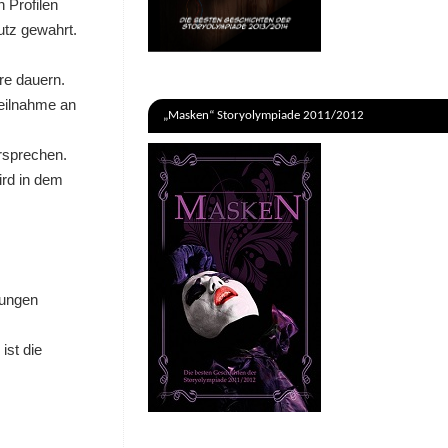
 Profilen
tz gewahrt.
re dauern.
Teilnahme an
„Masken“ Storyolympiade 2011/2012
rsprechen.
ird in dem
gungen
ist die