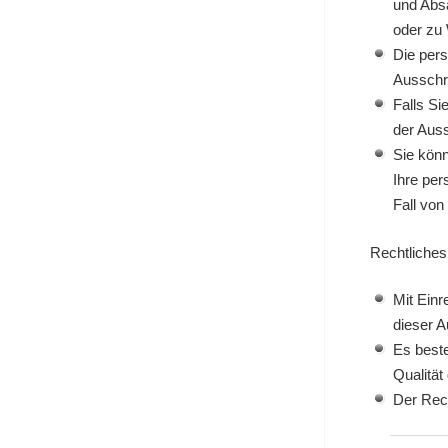
und Absa
oder zu
Die pers
Ausschre
Falls Si
der Auss
Sie könn
Ihre per
Fall vo
Rechtliches
Mit Einr
dieser A
Es beste
Qualität
Der Rec