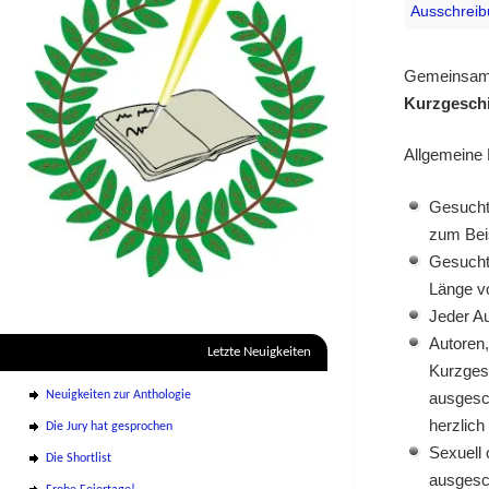
Ausschrei
Gemeinsam m
Kurzgesch
Allgemeine
Gesucht
zum Beis
Gesucht
Länge vo
Jeder Au
Autoren,
Letzte Neuigkeiten
Kurzgesc
ausgesch
Neuigkeiten zur Anthologie
herzlich
Die Jury hat gesprochen
Sexuell 
Die Shortlist
ausgesc