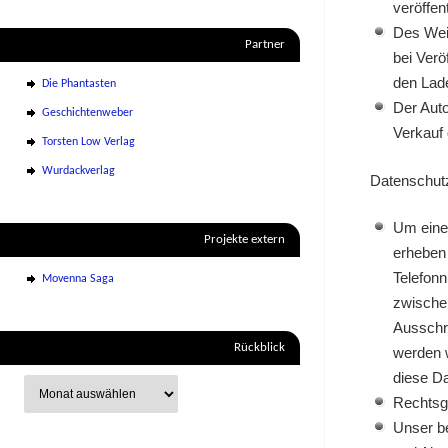
veröffent
Des Weit
Partner
bei Verö
den Lade
Die Phantasten
Der Auto
Geschichtenweber
Verkauf 
Torsten Low Verlag
Wurdackverlag
Datenschut
Um eine
Projekte extern
erheben 
Telefonn
Movenna Saga
zwische
Ausschr
Rückblick
werden 
diese Da
Rechtsgr
Unser be