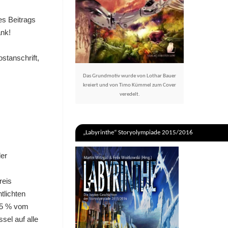
es Beitrags
ank!
tanschrift,
Das Grundmotiv wurde von Lothar Bauer
kreiert und von Timo Kümmel zum Cover
veredelt.
„Labyrinthe“ Storyolympiade 2015/2016
der
reis
tlichten
 25 % vom
sel auf alle