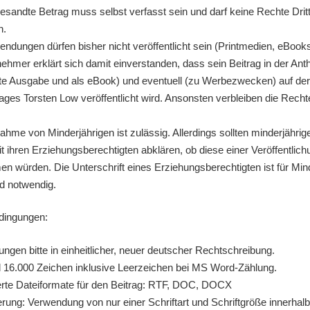
esandte Betrag muss selbst verfasst sein und darf keine Rechte Drit
n.
endungen dürfen bisher nicht veröffentlicht sein (Printmedien, eBooks,
nehmer erklärt sich damit einverstanden, dass sein Beitrag in der Anth
te Ausgabe und als eBook) und eventuell (zu Werbezwecken) auf d
ages Torsten Low veröffentlicht wird. Ansonsten verbleiben die Rech
nahme von Minderjährigen ist zulässig. Allerdings sollten minderjähri
t ihren Erziehungsberechtigten abklären, ob diese einer Veröffentlich
n würden. Die Unterschrift eines Erziehungsberechtigten ist für Min
d notwendig.
dingungen:
ngen bitte in einheitlicher, neuer deutscher Rechtschreibung.
 16.000 Zeichen inklusive Leerzeichen bei MS Word-Zählung.
erte Dateiformate für den Beitrag: RTF, DOC, DOCX
rung: Verwendung von nur einer Schriftart und Schriftgröße innerhal