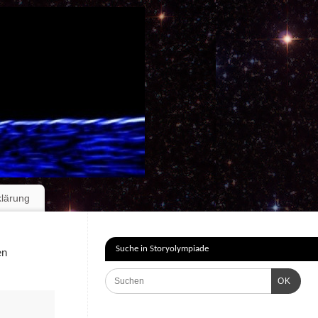
klärung
Suche in Storyolympiade
en
OK