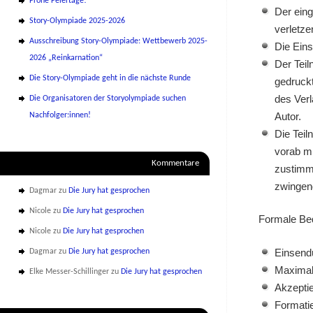
Frohe Feiertage!
Der eing
Story-Olympiade 2025-2026
verletze
Ausschreibung Story-Olympiade: Wettbewerb 2025-
Die Eins
2026 „Reinkarnation“
Der Teil
Die Story-Olympiade geht in die nächste Runde
gedruck
des Verl
Die Organisatoren der Storyolympiade suchen
Autor.
Nachfolger:innen!
Die Teil
vorab mi
Kommentare
zustimme
zwingen
Dagmar
zu
Die Jury hat gesprochen
Nicole
zu
Die Jury hat gesprochen
Formale Be
Nicole
zu
Die Jury hat gesprochen
Einsendu
Dagmar
zu
Die Jury hat gesprochen
Maximal
Elke Messer-Schillinger
zu
Die Jury hat gesprochen
Akzepti
Formatie