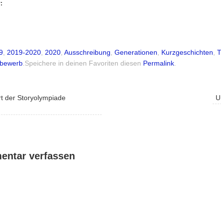
:
9
,
2019-2020
,
2020
,
Ausschreibung
,
Generationen
,
Kurzgeschichten
,
T
tbewerb
.
Speichere in deinen Favoriten diesen
Permalink
.
rt der Storyolympiade
U
ntar verfassen