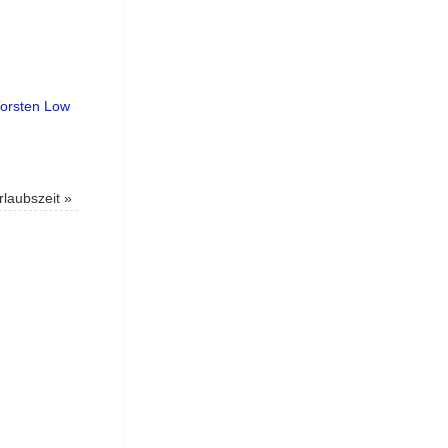
orsten Low
rlaubszeit
»