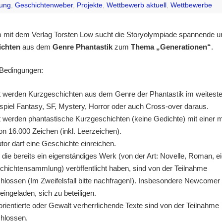
bung
,
Geschichtenweber
,
Projekte
,
Wettbewerb aktuell
,
Wettbewerbe
it dem Verlag Torsten Low sucht die Storyolympiade spannende und
ichten
aus dem
Genre Phantastik
zum
Thema „Generationen“
.
 Bedingungen:
 werden Kurzgeschichten aus dem Genre der Phantastik im weiteste
piel Fantasy, SF, Mystery, Horror oder auch Cross-over daraus.
 werden phantastische Kurzgeschichten (keine Gedichte) mit einer 
n 16.000 Zeichen (inkl. Leerzeichen).
tor darf eine Geschichte einreichen.
 die bereits ein eigenständiges Werk (von der Art: Novelle, Roman, e
hichtensammlung) veröffentlicht haben, sind von der Teilnahme
lossen (Im Zweifelsfall bitte nachfragen!). Insbesondere Newcomer 
 eingeladen, sich zu beteiligen.
orientierte oder Gewalt verherrlichende Texte sind von der Teilnahme
hlossen.