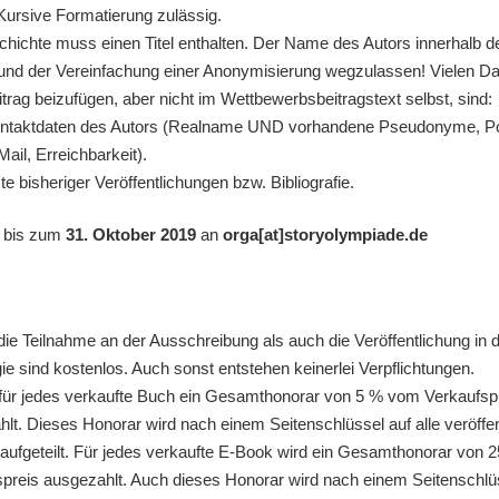
Kursive Formatierung zulässig.
hichte muss einen Titel enthalten. Der Name des Autors innerhalb d
rund der Vereinfachung einer Anonymisierung wegzulassen! Vielen D
rag beizufügen, aber nicht im Wettbewerbsbeitragstext selbst, sind:
ntaktdaten des Autors (Realname UND vorhandene Pseudonyme, Pos
Mail, Erreichbarkeit).
ste bisheriger Veröffentlichungen bzw. Bibliografie.
 bis zum
31. Oktober 2019
an
orga[at]storyolympiade.de
ie Teilnahme an der Ausschreibung als auch die Veröffentlichung in 
ie sind kostenlos. Auch sonst entstehen keinerlei Verpflichtungen.
für jedes verkaufte Buch ein Gesamthonorar von 5 % vom Verkaufsp
lt. Dieses Honorar wird nach einem Seitenschlüssel auf alle veröffen
aufgeteilt. Für jedes verkaufte E-Book wird ein Gesamthonorar von
preis ausgezahlt. Auch dieses Honorar wird nach einem Seitenschlüs