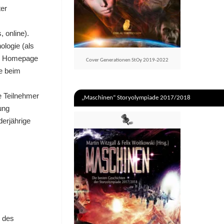
ter
 online).
ologie (als
er Homepage
Cover Generationen StOy 2019-2022
te beim
ge Teilnehmer
„Maschinen“ Storyolympiade 2017/2018
ung
derjährige
b des