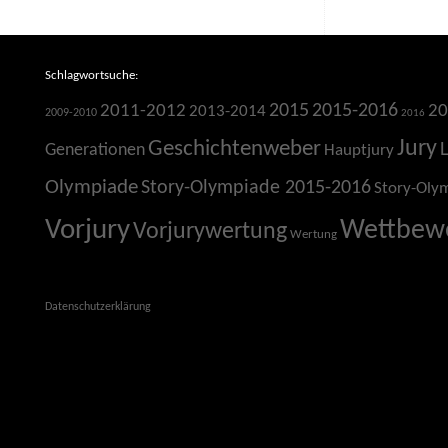
Schlagwortsuche:
2015
2015-2016
2011-2012
20
2013-2014
2009-2010
2016
Jury
Geschichtenweber
Generationen
Hauptjury
Olympiade
Story-Olympiade 2015-2016
Story-Oly
Vorjury
Wettbew
Vorjurywertung
Wertung
Datenschutzerklärung