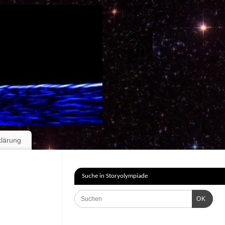
klärung
Suche in Storyolympiade
OK