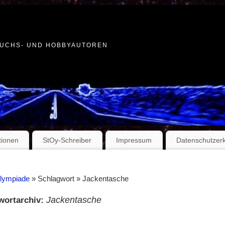
WUCHS- UND HOBBYAUTOREN
tionen
StOy-Schreiber
Impressum
Datenschutzer
Olympiade
» Schlagwort » Jackentasche
Jackentasche
wortarchiv: