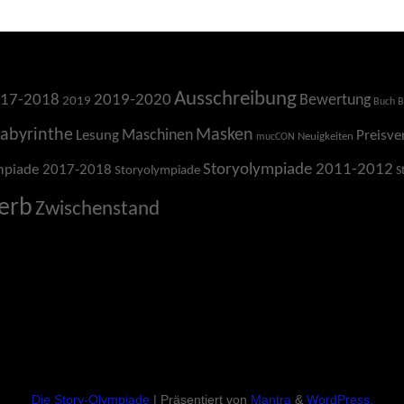
Ausschreibung
17-2018
2019-2020
Bewertung
2019
Buch
B
Labyrinthe
Masken
Maschinen
Lesung
Preisve
Neuigkeiten
mucCON
Storyolympiade 2011-2012
mpiade 2017-2018
Storyolympiade
S
erb
Zwischenstand
Die Story-Olympiade
| Präsentiert von
Mantra
&
WordPress.