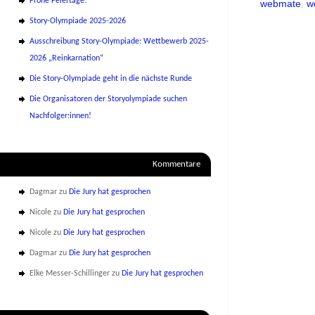
Frohe Feiertage!
webmate
,
w
Story-Olympiade 2025-2026
Ausschreibung Story-Olympiade: Wettbewerb 2025-
2026 „Reinkarnation“
Die Story-Olympiade geht in die nächste Runde
Die Organisatoren der Storyolympiade suchen
Nachfolger:innen!
Kommentare
Dagmar
zu
Die Jury hat gesprochen
Nicole
zu
Die Jury hat gesprochen
Nicole
zu
Die Jury hat gesprochen
Dagmar
zu
Die Jury hat gesprochen
Elke Messer-Schillinger
zu
Die Jury hat gesprochen