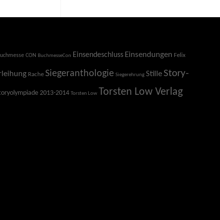
Einsendeschluss
Einsendungen
Felix
uchmesse CON
BuchmesseCon
Story-
Siegeranthologie
Stille
rleihung
Rache
Siegerehrung
Torsten Low Verlag
toryolympiade 2013-2014
Torsten Low