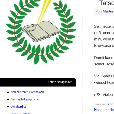
Tatsc
Von
Martin
Seit heute 
(z.B. andro
mini, webOS
Browseransic
Damit kann 
seiner Hose
Viel Spaß u
wünscht da
Letzte Neuigkeiten
Neuigkeiten zur Anthologie
(PS: Vielen
Die Jury hat gesprochen
Tagged
and
Die Shortlist
Hosentasch