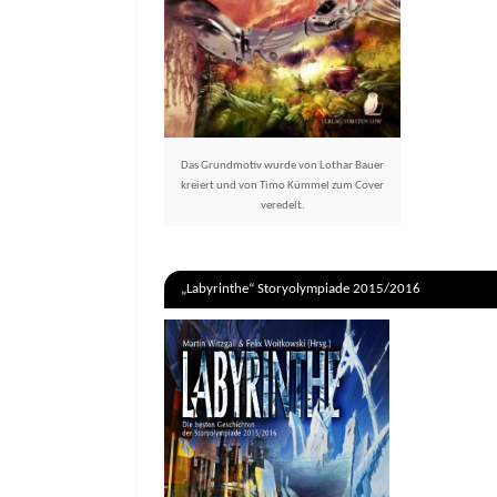
Das Grundmotiv wurde von Lothar Bauer
kreiert und von Timo Kümmel zum Cover
veredelt.
„Labyrinthe“ Storyolympiade 2015/2016