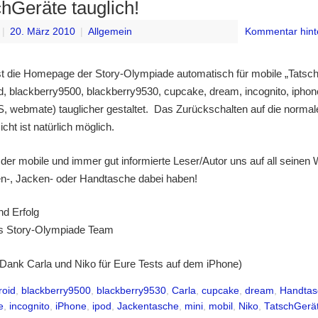
hGeräte tauglich!
|
20. März 2010
|
Allgemein
Kommentar hint
ist die Homepage der Story-Olympiade automatisch für mobile „Tatsc
id, blackberry9500, blackberry9530, cupcake, dream, incognito, iphone
, webmate) tauglicher gestaltet. Das Zurückschalten auf die normal
ht ist natürlich möglich.
der mobile und immer gut informierte Leser/Autor uns auf all seinen
n-, Jacken- oder Handtasche dabei haben!
nd Erfolg
s Story-Olympiade Team
 Dank Carla und Niko für Eure Tests auf dem iPhone)
roid
,
blackberry9500
,
blackberry9530
,
Carla
,
cupcake
,
dream
,
Handtas
e
,
incognito
,
iPhone
,
ipod
,
Jackentasche
,
mini
,
mobil
,
Niko
,
TatschGerä