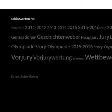
Schlagwortsuche:
2015
2015-2016
2011-2012
20
2013-2014
2009-2010
2016
Jury
Geschichtenweber
Generationen
Hauptjury
Olympiade
Story-Olympiade 2015-2016
Story-Oly
Vorjury
Wettbew
Vorjurywertung
Wertung
Datenschutzerklärung