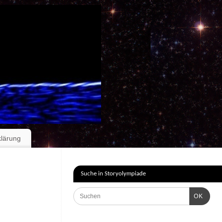
klärung
Suche in Storyolympiade
OK