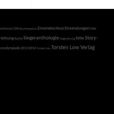
Einsendeschluss
Einsendungen
Felix
uchmesse CON
BuchmesseCon
Story-
Siegeranthologie
Stille
rleihung
Rache
Siegerehrung
Torsten Low Verlag
toryolympiade 2013-2014
Torsten Low