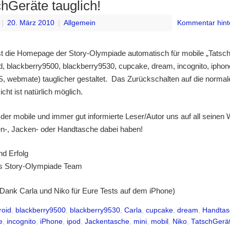
hGeräte tauglich!
|
20. März 2010
|
Allgemein
Kommentar hint
ist die Homepage der Story-Olympiade automatisch für mobile „Tatsc
id, blackberry9500, blackberry9530, cupcake, dream, incognito, iphone
, webmate) tauglicher gestaltet. Das Zurückschalten auf die normal
ht ist natürlich möglich.
der mobile und immer gut informierte Leser/Autor uns auf all seinen
n-, Jacken- oder Handtasche dabei haben!
nd Erfolg
s Story-Olympiade Team
 Dank Carla und Niko für Eure Tests auf dem iPhone)
roid
,
blackberry9500
,
blackberry9530
,
Carla
,
cupcake
,
dream
,
Handtas
e
,
incognito
,
iPhone
,
ipod
,
Jackentasche
,
mini
,
mobil
,
Niko
,
TatschGerä