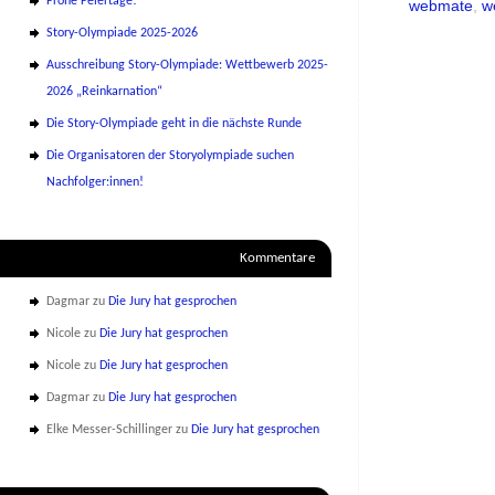
Frohe Feiertage!
webmate
,
w
Story-Olympiade 2025-2026
Ausschreibung Story-Olympiade: Wettbewerb 2025-
2026 „Reinkarnation“
Die Story-Olympiade geht in die nächste Runde
Die Organisatoren der Storyolympiade suchen
Nachfolger:innen!
Kommentare
Dagmar
zu
Die Jury hat gesprochen
Nicole
zu
Die Jury hat gesprochen
Nicole
zu
Die Jury hat gesprochen
Dagmar
zu
Die Jury hat gesprochen
Elke Messer-Schillinger
zu
Die Jury hat gesprochen