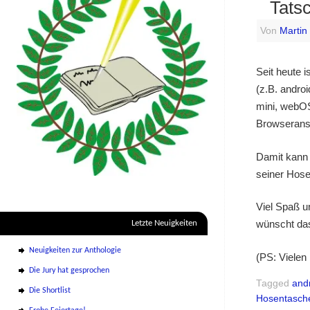
Tatsc
Von
Martin
Seit heute 
(z.B. andro
mini, webOS
Browseransic
Damit kann 
seiner Hose
Viel Spaß u
wünscht da
Letzte Neuigkeiten
Neuigkeiten zur Anthologie
(PS: Vielen
Die Jury hat gesprochen
Tagged
and
Die Shortlist
Hosentasch