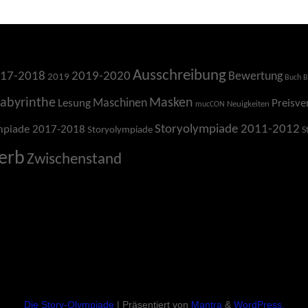
Ausschreibung
17-2018
2019-2020
Bewertung
2019
Buch
B
Labyrinthe
Masken
Maschinen
Lesung
Preisve
Neuigkeiten
mucCON
Storyolympiade 2011-2012
mpiade 2017-2018
Storyolympiade
S
erb
Zwischenstand
Die Story-Olympiade
| Präsentiert von
Mantra
&
WordPress.