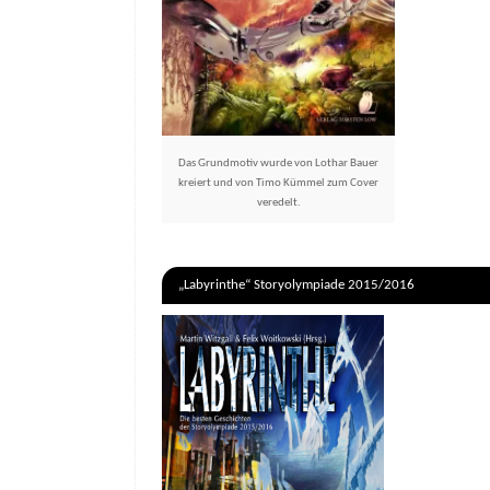
Das Grundmotiv wurde von Lothar Bauer
kreiert und von Timo Kümmel zum Cover
veredelt.
„Labyrinthe“ Storyolympiade 2015/2016