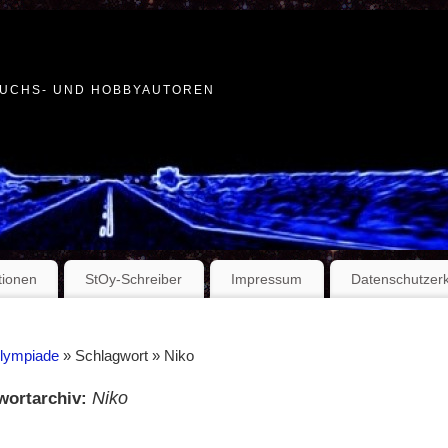
WUCHS- UND HOBBYAUTOREN
tionen
StOy-Schreiber
Impressum
Datenschutzer
Olympiade
» Schlagwort » Niko
Niko
wortarchiv: