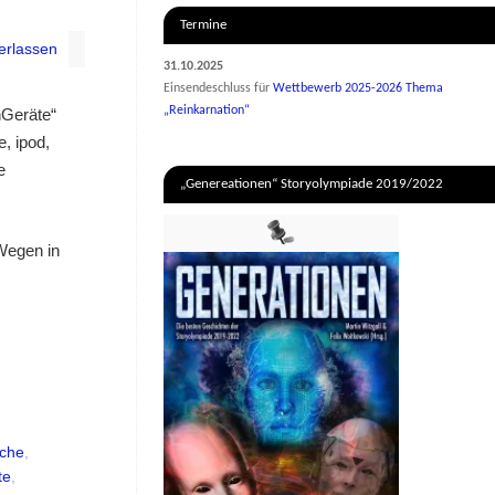
Termine
erlassen
31.10.2025
Einsendeschluss für
Wettbewerb 2025-2026 Thema
„Reinkarnation“
hGeräte“
, ipod,
e
„Genereationen“ Storyolympiade 2019/2022
 Wegen in
che
,
te
,