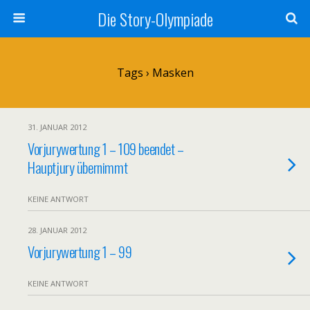
Die Story-Olympiade
Tags › Masken
31. JANUAR 2012
Vorjurywertung 1 – 109 beendet –
Hauptjury übernimmt
KEINE ANTWORT
28. JANUAR 2012
Vorjurywertung 1 – 99
KEINE ANTWORT