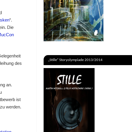
d
sken
“.
in. Die
MucCon
elegenheit
„Stille“ Storyolympiade 2013/2014
rleihung des
ung an.
u
tbewerb ist
 zu werden.
tation
,