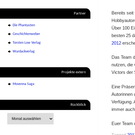
Bereits sei
Partner
Hobbyautor
Die Phantasten
Über 100 Ei
Geschichtenweber
besten 25 d
2012
ersche
Torsten Low Verlag
Wurdackverlag
Das Team d
nutzen, die
Victors der
Projekte extern
Movenna Saga
Eine Präsen
Autorinnen 
Verfügung. 
Rückblick
immer auch
Euer Team 
Tagged
201