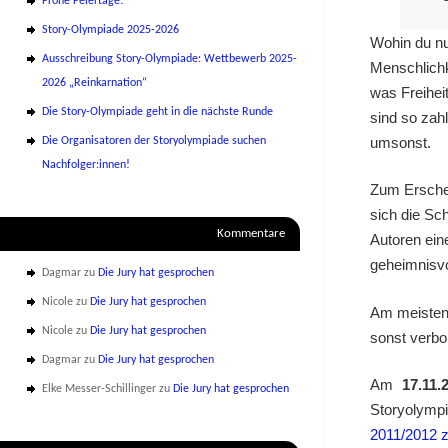
Frohe Feiertage!
Story-Olympiade 2025-2026
Wohin du nu
Ausschreibung Story-Olympiade: Wettbewerb 2025-
Menschlichk
2026 „Reinkarnation“
was Freihei
Die Story-Olympiade geht in die nächste Runde
sind so zah
umsonst.
Die Organisatoren der Storyolympiade suchen
Nachfolger:innen!
Zum Ersche
sich die Sc
Kommentare
Autoren ein
geheimnisv
Dagmar
zu
Die Jury hat gesprochen
Nicole
zu
Die Jury hat gesprochen
Am meisten 
Nicole
zu
Die Jury hat gesprochen
sonst verbo
Dagmar
zu
Die Jury hat gesprochen
Am
17.11
Elke Messer-Schillinger
zu
Die Jury hat gesprochen
Storyolymp
2011/2012 