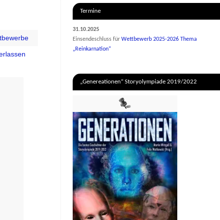
Termine
31.10.2025
tbewerbe
Einsendeschluss für
Wettbewerb 2025-2026 Thema
„Reinkarnation“
erlassen
„Genereationen“ Storyolympiade 2019/2022
.