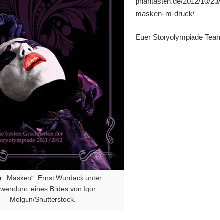
phantasten.de/2012/10/23/
masken-im-druck/
Euer Storyolympiade Tea
r „Masken“: Ernst Wurdack unter
wendung eines Bildes von Igor
Molgun/Shutterstock.