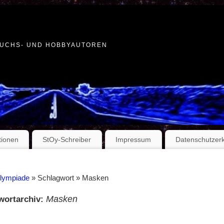
WUCHS- UND HOBBYAUTOREN
tionen
StOy-Schreiber
Impressum
Datenschutzer
Olympiade
» Schlagwort » Masken
Masken
wortarchiv: