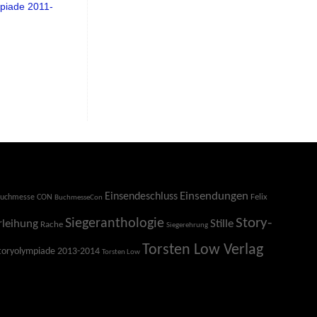
piade 2011-
Einsendeschluss
Einsendungen
Felix
uchmesse CON
BuchmesseCon
Story-
Siegeranthologie
Stille
rleihung
Rache
Siegerehrung
Torsten Low Verlag
toryolympiade 2013-2014
Torsten Low