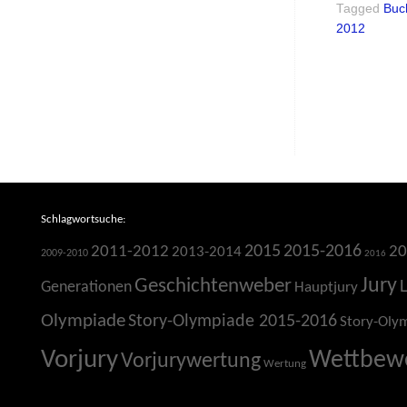
Tagged
Buc
2012
Schlagwortsuche:
2015
2015-2016
2011-2012
20
2013-2014
2009-2010
2016
Jury
Geschichtenweber
Generationen
Hauptjury
Olympiade
Story-Olympiade 2015-2016
Story-Oly
Vorjury
Wettbew
Vorjurywertung
Wertung