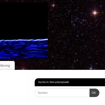
klärung
Suche in Storyolympiade
OK