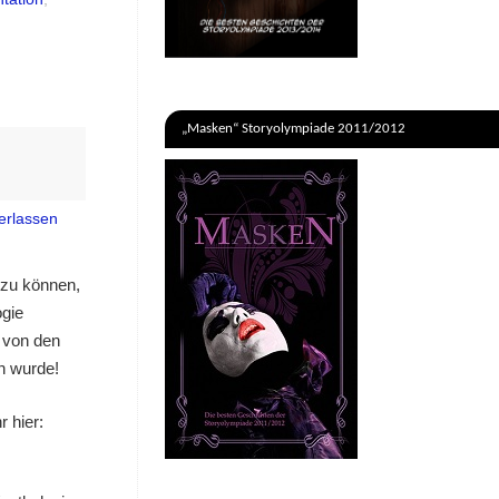
„Masken“ Storyolympiade 2011/2012
erlassen
 zu können,
ogie
 von den
n wurde!
r hier: