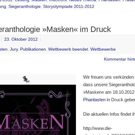
hung
,
Siegeranthologie
,
Storyolympiade 2011-2012
eranthologie »Masken« im Druck
|
23. Oktober 2012
|
sten
,
Jury
,
Publikationen
,
Wettbewerb beendet
,
Wettbewerbe
Kommentar hint
Wir freuen uns verkünden
dass unsere Siegeranthol
»Masken« am 18.10.2012
Phantasten
in Druck gebe
Die aktuellen Infos findet ih
http://www.die-