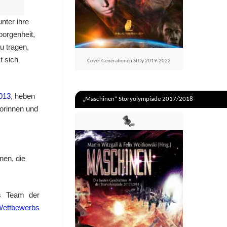
nter ihre
borgenheit,
u tragen,
t sich
Cover Generationen StOy 2019-2022
2013
, heben
„Maschinen“ Storyolympiade 2017/2018
torinnen und
nen, die
s Team der
 Wettbewerbs