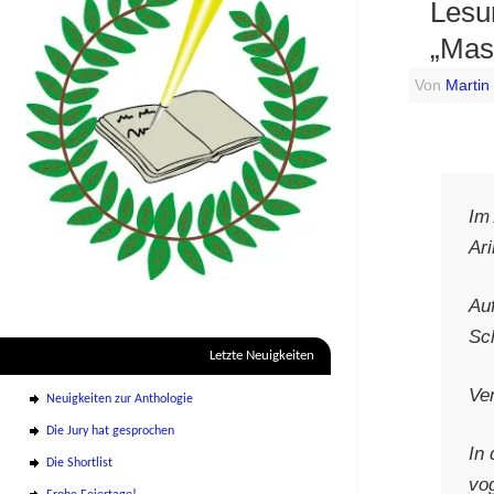
Lesu
„Mas
Von
Martin
Im
Ari
Au
Sch
Letzte Neuigkeiten
Ve
Neuigkeiten zur Anthologie
Die Jury hat gesprochen
In
Die Shortlist
vo