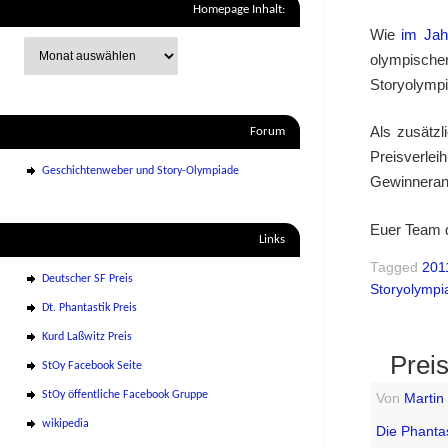
Homepage Inhalt:
Wie
im Ja
olympische
Storyolympi
Als zusätz
Forum
Preisverle
Geschichtenweber und Story-Olympiade
Gewinnerant
Euer Team 
Links
Tagged
201
Deutscher SF Preis
Storyolympi
Dt. Phantastik Preis
Kurd Laßwitz Preis
Prei
StOy Facebook Seite
StOy öffentliche Facebook Gruppe
Von
Martin
wikipedia
Die Phanta