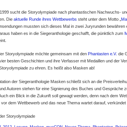
t 1999 sucht die Storyolympiade nach phantastischen Nachwuchs- un
en. Die
aktuelle Runde ihres Wettbewerbs
steht unter dem Motto „
Ma
nsendungen mussten sich dieses Mal in zwei Juryrunden bewähren e
araus haben es in die Siegeranthologie geschafft, die pünktlich zum
int.
er Storyolympiade möchte gemeinsam mit den
Phantasten e.V.
die G
 vier besten Geschichten und ihre Verfasser mit Medaillen und der Ve
 Storyolympiade zu ehren. Es heißt also Masken ab!
tation der Siegeranthologie Masken schließt sich an die Preisverleih
und Autoren stehen für eine Signierung des Buches und Gespräche z
Auch ein Blick in die Zukunft soll gewagt werden, denn nach dem Wet
 vor dem Wettbewerb und das neue Thema wartet darauf, verkündet
der Storyolympiade
1-2012
,
Lesung
,
Masken
,
mucCON
,
Neues Thema
,
Phantasten
,
Präsen