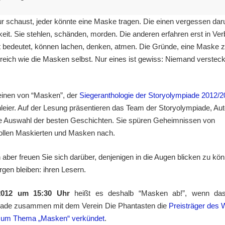
r schaust, jeder könnte eine Maske tragen. Die einen vergessen daru
eit. Sie stehlen, schänden, morden. Die anderen erfahren erst in Ver
t bedeutet, können lachen, denken, atmen. Die Gründe, eine Maske z
lreich wie die Masken selbst. Nur eines ist gewiss: Niemand versteck
inen von “Masken”, der
Siegeranthologie der Storyolympiade 2012/
hleier. Auf der Lesung präsentieren das Team der Storyolympiade, Au
e Auswahl der besten Geschichten. Sie spüren Geheimnissen von
ollen Maskierten und Masken nach.
aber freuen Sie sich darüber, denjenigen in die Augen blicken zu kön
rgen bleiben: ihren Lesern.
.2012 um 15:30 Uhr
heißt es deshalb “Masken ab!”, wenn da
iade zusammen mit dem Verein Die Phantasten die
Preisträger des
zum Thema „Masken“ verkündet
.