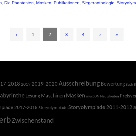
h
,
Die Phantasten
,
Masken
,
Publikationen
,
Siegeranthologie
,
Storyolym
‹
1
2
3
4
›
»
Ausschreibung
17-2018
2019-2020
Bewertung
2019
Buch
B
Labyrinthe
Masken
Maschinen
Lesung
Preisve
Neuigkeiten
mucCON
Storyolympiade 2011-2012
mpiade 2017-2018
Storyolympiade
S
erb
Zwischenstand