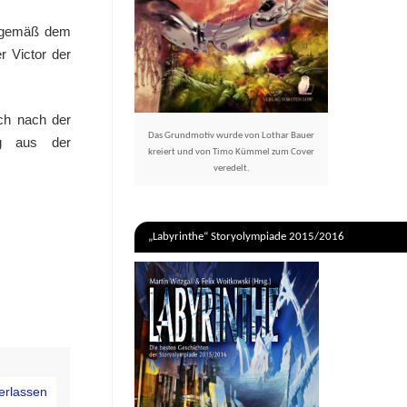
 gemäß dem
 Victor der
ch nach der
Das Grundmotiv wurde von Lothar Bauer
g aus der
kreiert und von Timo Kümmel zum Cover
veredelt.
„Labyrinthe“ Storyolympiade 2015/2016
erlassen