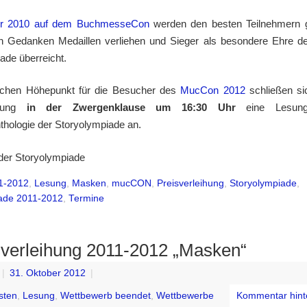
hr 2010 auf dem BuchmesseCon
werden den besten Teilnehmern
n Gedanken Medaillen verliehen und Sieger als besondere Ehre der
ade überreicht.
lichen Höhepunkt für die Besucher des
MucCon 2012
schließen si
ihung
in der Zwergenklause um 16:30 Uhr
eine Lesun
hologie der Storyolympiade an.
der Storyolympiade
1-2012
,
Lesung
,
Masken
,
mucCON
,
Preisverleihung
,
Storyolympiade
,
ade 2011-2012
,
Termine
sverleihung 2011-2012 „Masken“
|
31. Oktober 2012
|
sten
,
Lesung
,
Wettbewerb beendet
,
Wettbewerbe
Kommentar hint