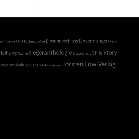
Einsendeschluss
Einsendungen
Felix
uchmesse CON
BuchmesseCon
Story-
Siegeranthologie
Stille
rleihung
Rache
Siegerehrung
Torsten Low Verlag
toryolympiade 2013-2014
Torsten Low