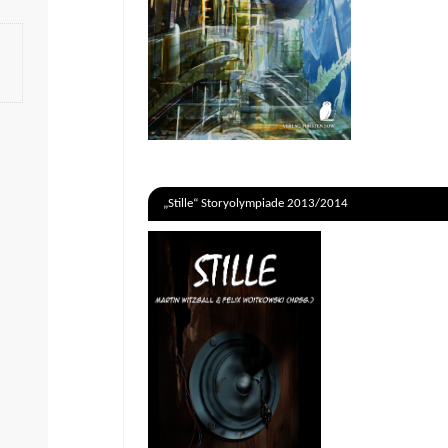
„Stille“ Storyolympiade 2013/2014
.