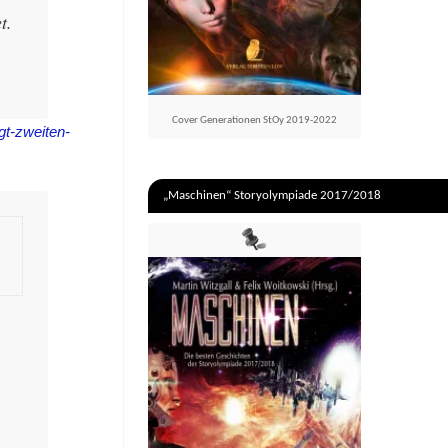
t.
Cover Generationen StOy 2019-2022
gt-zweiten-
„Maschinen“ Storyolympiade 2017/2018