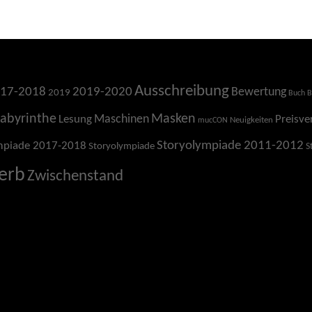
Ausschreibung
17-2018
2019-2020
Bewertung
2019
Buch
B
Labyrinthe
Masken
Maschinen
Lesung
Preisve
Neuigkeiten
mucCON
Storyolympiade 2011-2012
mpiade 2017-2018
Storyolympiade
S
erb
Zwischenstand