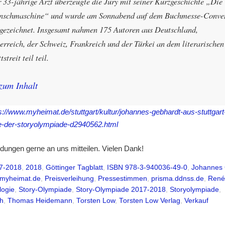
 33-jährige Arzt überzeugte die Jury mit seiner Kurzgeschichte „Die
schmaschine“ und wurde am Sonnabend auf dem Buchmesse-Conve
gezeichnet. Insgesamt nahmen 175 Autoren aus Deutschland,
erreich, der Schweiz, Frankreich und der Türkei an dem literarischen
tstreit teil teil.
zum Inhalt
s://www.myheimat.de/stuttgart/kultur/johannes-gebhardt-aus-stuttgart
e-der-storyolympiade-d2940562.html
dungen gerne an uns mitteilen. Vielen Dank!
7-2018
,
2018
,
Göttinger Tagblatt
,
ISBN 978-3-940036-49-0
,
Johannes 
myheimat.de
,
Preisverleihung
,
Pressestimmen
,
prisma.ddnss.de
,
René
logie
,
Story-Olympiade
,
Story-Olympiade 2017-2018
,
Storyolympiade
,
h
,
Thomas Heidemann
,
Torsten Low
,
Torsten Low Verlag
,
Verkauf