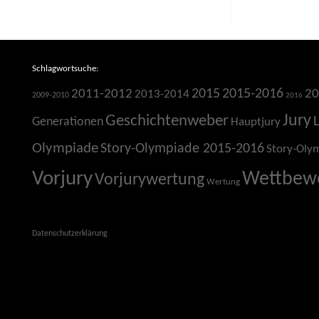
Schlagwortsuche:
2015
2015-2016
2011-2012
20
2013-2014
2009-2010
2016
Jury
Geschichtenweber
Generationen
Hauptjury
Olympiade
Story-Olympiade 2015-2016
Story-Oly
Vorjury
Wettbew
Vorjurywertung
Wertung
Datenschutzerklärung