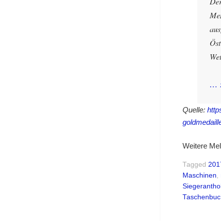
Der
Men
aus
Öst
Wet
… 
Quelle:
http
goldmedaill
Weitere Mel
Tagged
201
Maschinen
,
Siegerantho
Taschenbuc