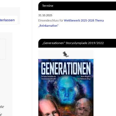
Termine
31.10.2025
terlassen
Einsendeschluss für
Wettbewerb 2025-2026 Thema
„Reinkarnation“
„Genereationen“ Storyolympiade 2019/2022
hte
de