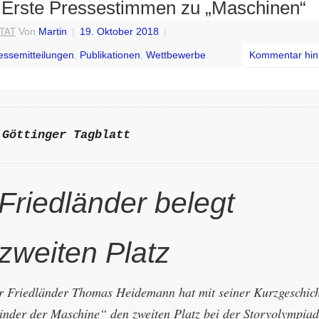
Erste Pressestimmen zu „Maschinen“
ITAT
Von
Martin
|
19. Oktober 2018
|
essemitteilungen
,
Publikationen
,
Wettbewerbe
Kommentar hin
Göttinger Tagblatt
Friedländer belegt
zweiten Platz
r Friedländer Thomas Heidemann hat mit seiner Kurzgeschic
inder der Maschine“ den zweiten Platz bei der Storyolympia