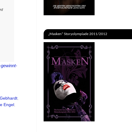
nt
„Masken“ Storyolympiade 2011/2012
-gewinnt-
Gebhardt
,
e Engel
,