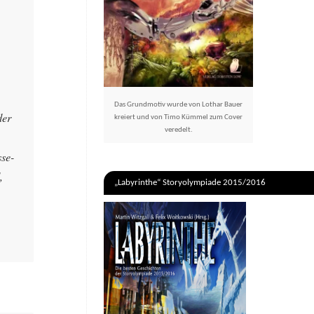
Das Grundmotiv wurde von Lothar Bauer
der
kreiert und von Timo Kümmel zum Cover
veredelt.
se-
,
„Labyrinthe“ Storyolympiade 2015/2016