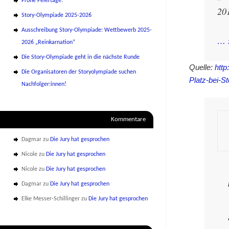
Frohe Feiertage!
20
Story-Olympiade 2025-2026
Ausschreibung Story-Olympiade: Wettbewerb 2025-
… 
2026 „Reinkarnation“
Die Story-Olympiade geht in die nächste Runde
Quelle:
http
Die Organisatoren der Storyolympiade suchen
Platz-bei-S
Nachfolger:innen!
Kommentare
Dagmar
zu
Die Jury hat gesprochen
Nicole
zu
Die Jury hat gesprochen
Nicole
zu
Die Jury hat gesprochen
Dagmar
zu
Die Jury hat gesprochen
Elke Messer-Schillinger
zu
Die Jury hat gesprochen