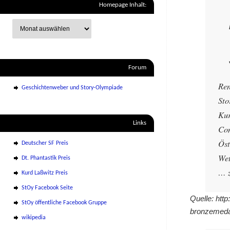
Homepage Inhalt:
Forum
Ren
Geschichtenweber und Story-Olympiade
Sto
Kur
Links
Con
Öst
Deutscher SF Preis
Wet
Dt. Phantastik Preis
… z
Kurd Laßwitz Preis
StOy Facebook Seite
Quelle: htt
StOy öffentliche Facebook Gruppe
bronzemedai
wikipedia