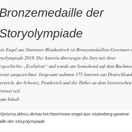
Bronzemedaille der
Storyolympiade
ée Engel aus Stutensee-Blankenloch ist Bronzemedaillen-Gewinner 
ryolympiade 2018. Die Autorin überzeugte die Jury mit ihrer
zgeschichte „Evolution“ und wurde am Sonnabend auf dem Buchmes
vent ausgezeichnet. Insgesamt nahmen 175 Autoren aus Deutschland
erreich, der Schweiz, Frankreich und der Türkei an dem literarischen
tstreit teil.
um Inhalt
p://prisma.ddnss.de/nachrichten/renee-engel-aus-stutenberg-gewinnt-
lle-der-storyolympiade