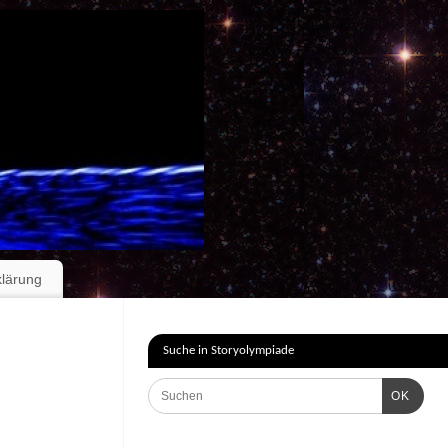
klärung
Suche in Storyolympiade
OK