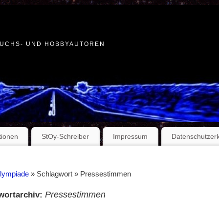
WUCHS- UND HOBBYAUTOREN
tionen
StOy-Schreiber
Impressum
Datenschutzer
Olympiade
» Schlagwort » Pressestimmen
Pressestimmen
wortarchiv: