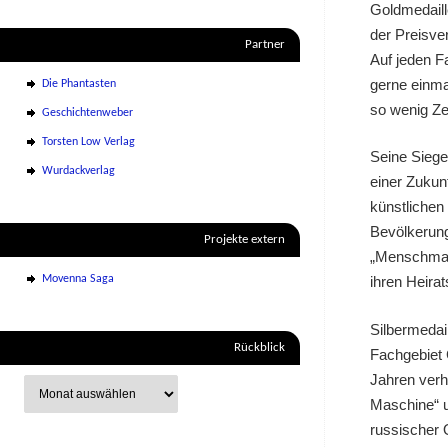
Goldmedaill
der Preisver
Partner
Auf jeden F
gerne einma
Die Phantasten
so wenig Zei
Geschichtenweber
Torsten Low Verlag
Seine Siege
Wurdackverlag
einer Zukun
künstlichen
Bevölkerung
Projekte extern
„Menschmasc
Movenna Saga
ihren Heirat
Silbermedai
Rückblick
Fachgebiet G
Jahren verhe
Maschine“ u
russischer O