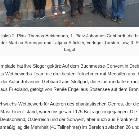
 links) 2. Platz Thomas Heidemann, 1. Platz Johannes Gebhardt, die b
eder Martina Sprenger und Tatjana Stöckler, Verleger Torsten Low, 3. 
Engel
ympiade hat ihre Sieger gekürt: Auf dem Buchmesse-Convent in Drei
as Wettbewerbs-Team die drei besten Teilnehmer mit Medaillen aus. 
e der Autor Johannes Gebhardt aus Stuttgart, die Silbermedaille err
us Friedland, gefolgt von Renée Engel aus Stutensee auf dem Bron
wuchs-Wettbewerb für Autoren des phantastischen Genres, der die
Maschinen“ stand, waren insgesamt 175 Beiträge eingegangen. Die 
eutschland, Österreich und der Schweiz, aber auch aus Frankreich
ersmäßig lag die Mehrheit (41 Teilnehmer) im Bereich zwischen 26 un