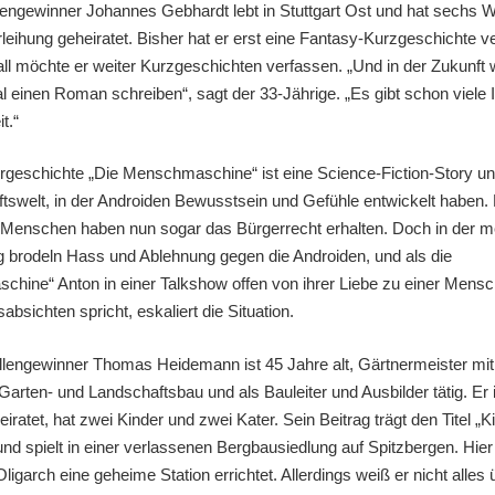
engewinner Johannes Gebhardt lebt in Stuttgart Ost und hat sechs 
leihung geheiratet. Bisher hat er erst eine Fantasy-Kurzgeschichte ver
all möchte er weiter Kurzgeschichten verfassen. „Und in der Zukunft 
l einen Roman schreiben“, sagt der 33-Jährige. „Es gibt schon viele 
t.“
rgeschichte „Die Menschmaschine“ ist eine Science-Fiction-Story und
ftswelt, in der Androiden Bewusstsein und Gefühle entwickelt haben.
 Menschen haben nun sogar das Bürgerrecht erhalten. Doch in der 
 brodeln Hass und Ablehnung gegen die Androiden, und als die
hine“ Anton in einer Talkshow offen von ihrer Liebe zu einer Mens
sabsichten spricht, eskaliert die Situation.
llengewinner Thomas Heidemann ist 45 Jahre alt, Gärtnermeister mi
arten- und Landschaftsbau und als Bauleiter und Ausbilder tätig. Er i
iratet, hat zwei Kinder und zwei Kater. Sein Beitrag trägt den Titel „K
nd spielt in einer verlassenen Bergbausiedlung auf Spitzbergen. Hier 
ligarch eine geheime Station errichtet. Allerdings weiß er nicht alles