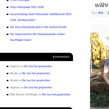
Frohe Feiertage!
währ
Story-Olympiade 2025-2026
Von
PH
|
2
Ausschreibung Story-Olympiade: Wettbewerb 2025-
2026 „Reinkarnation“
Die Story-Olympiade geht in die nächste Runde
Die Organisatoren der Storyolympiade suchen
Nachfolger:innen!
Kommentare
Dagmar
zu
Die Jury hat gesprochen
Nicole
zu
Die Jury hat gesprochen
Nicole
zu
Die Jury hat gesprochen
Dagmar
zu
Die Jury hat gesprochen
Elke Messer-Schillinger
zu
Die Jury hat gesprochen