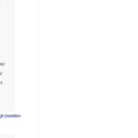
hte
de
t.
gt-zweiten-