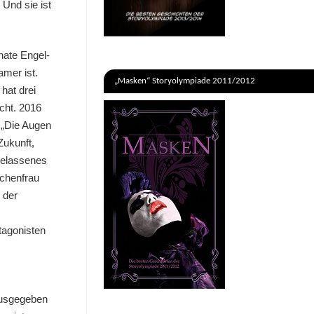
Und sie ist
nate Engel-
mer ist.
„Masken“ Storyolympiade 2011/2012
 hat drei
cht. 2016
e „Die Augen
Zukunft,
gelassenes
schenfrau
 der
tagonisten
ausgegeben