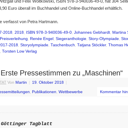
Witzgall und Felix Woitkowski, ISBN 978-3-940036-49-0, hat 304 Seit
3,90 Euro überall im Buchhandel und Online-Buchhandel erhältlich.
de verfasst von Petra Hartmann.
7-2018
,
2018
,
ISBN 978-3-940036-49-0
,
Johannes Gebhardt
,
Martina 
Preisverleihung
,
Renée Engel
,
Siegeranthologie
,
Story-Olympiade
,
Sto
2017-2018
,
Storyolympiade
,
Taschenbuch
,
Tatjana Stöckler
,
Thomas H
,
Torsten Low Verlag
Erste Pressestimmen zu „Maschinen“
ITAT
Von
Martin
|
19. Oktober 2018
|
essemitteilungen
,
Publikationen
,
Wettbewerbe
Kommentar hin
Göttinger Tagblatt