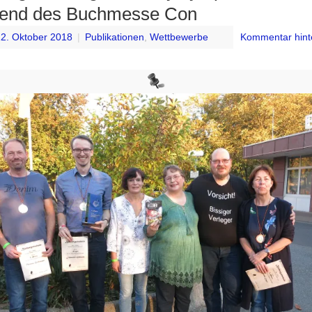
end des Buchmesse Con
2. Oktober 2018
|
Publikationen
,
Wettbewerbe
Kommentar hint