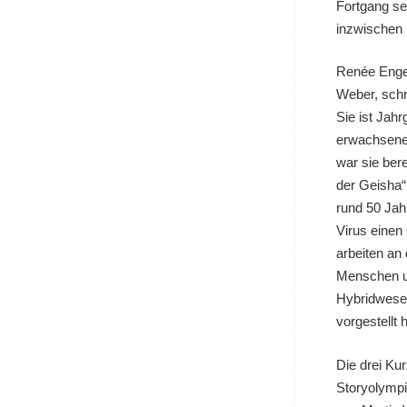
Fortgang se
inzwischen 
Renée Engel
Weber, schr
Sie ist Jahr
erwachsene 
war sie bere
der Geisha“.
rund 50 Jah
Virus einen
arbeiten an
Menschen un
Hybridwesen
vorgestellt h
Die drei Ku
Storyolymp