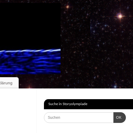
klärung
Suche in Storyolympiade
OK