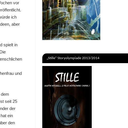
Wochen vor
öffentlicht.
würde ich
Ideen, aber
 spielt in
 Die
„Stille“ Storyolympiade 2013/2014
menschlichen
chenfrau und
t dem
st seit 25
inder der
hat ein
 über den