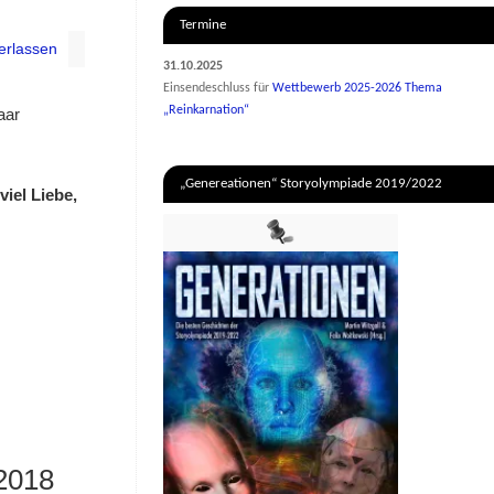
Termine
erlassen
31.10.2025
Einsendeschluss für
Wettbewerb 2025-2026 Thema
„Reinkarnation“
aar
„Genereationen“ Storyolympiade 2019/2022
iel Liebe,
2018