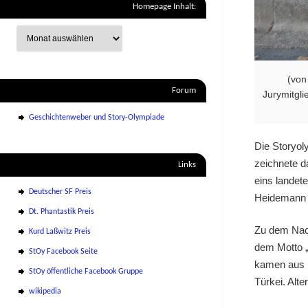
Homepage Inhalt:
(von
Forum
Jurymitgli
Geschichtenweber und Story-Olympiade
Die Storyol
zeichnete d
Links
eins landet
Deutscher SF Preis
Heidemann a
Dt. Phantastik Preis
Zu dem Nach
Kurd Laßwitz Preis
dem Motto „
StOy Facebook Seite
kamen aus D
StOy öffentliche Facebook Gruppe
Türkei. Alt
wikipedia