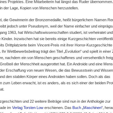
ines Projektes. Eine Mitarbeiterin hat längst das Ruder übernommen. 
in der Lage, Kopien von Menschen herzustellen.
, die Gewinnerin der Bronzemedaille, heißt bürgerlichem Namen Re
eibt jedoch unter Pseudonym, weil der Name einfacher und einprägsa
gang 1963, hat Wirtschaftswissenschaften studiert, ist verheiratet und
Kinder. Inzwischen hat sie bereits einige Kurzgeschichten veröffentli
its Drittplatzierte beim Vincent-Preis mit ihrer Horror-Kurzgeschicht
 Ihr Wettbewerbsbeitrag trägt den Titel „Evolution“ und spielt in einer 
re, nachdem ein von Menschen geschaffenes und versehentlich frei
 Großteil der Menschheit ausgerottet hat. Ein Androide und eine Men
 der Erschaffung von neuen Wesen, die das Bewusstsein und Wissen
d den stabilen Körper eines Androiden haben sollen. Doch als das
 zum Leben erwacht, ist es anders, als es sich einer der beiden Pro
at.
rzgeschichten und 22 weitere Beiträge sind nun in der Anthologie zur
iade im
Verlag Torsten Low
erschienen. Das
Buch „Maschinen“
, her