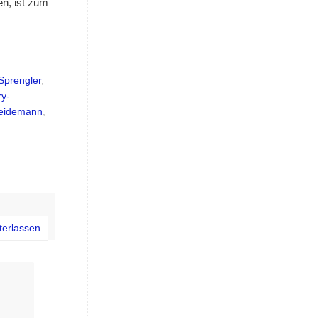
en, ist zum
Sprengler
,
ry-
eidemann
,
terlassen