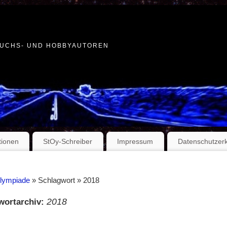
WUCHS- UND HOBBYAUTOREN
tionen
StOy-Schreiber
Impressum
Datenschutzer
Olympiade
» Schlagwort » 2018
2018
wortarchiv: