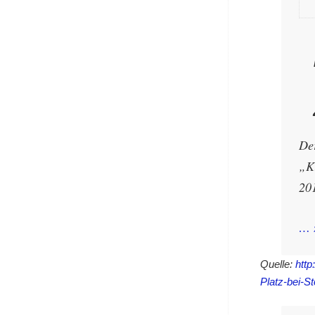
De
„K
20
… 
Quelle:
http
Platz-bei-S