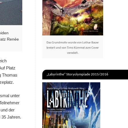
eiden
Platz Renée
Das Grundmotiv wurde von Lothar Bauer
kreiert und von Timo Kümmel zum Cover
veredelt.
eich
Auf Platz
ang Thomas
„Labyrinthe“ Storyolympiade 2015/2016
zeplatz.
smal unter
Teilnehmer
 und der
d 35 Jahren.