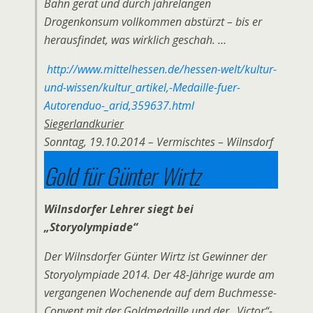
Bahn gerät und durch jahrelangen
Drogenkonsum vollkommen abstürzt – bis er
herausfindet, was wirklich geschah. …
http://www.mittelhessen.de/hessen-welt/kultur-
und-wissen/kultur_artikel,-Medaille-fuer-
Autorenduo-_arid,359637.html
Siegerlandkurier
Sonntag, 19.10.2014 –
Vermischtes – Wilnsdorf
Gold für Günter Wirtz
Wilnsdorfer Lehrer siegt bei
„Storyolympiade“
Der Wilnsdorfer Günter Wirtz ist Gewinner der
Storyolympiade 2014. Der 48-Jährige wurde am
vergangenen Wochenende auf dem Buchmesse-
Convent mit der Goldmedaille und der „Victor“-