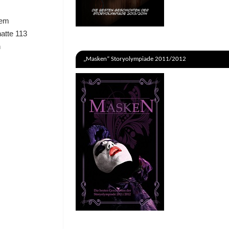
hem
hatte 113
n
„Masken“ Storyolympiade 2011/2012