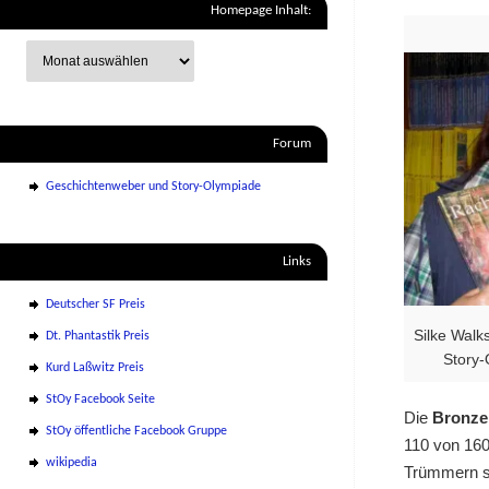
Homepage Inhalt:
Forum
Geschichtenweber und Story-Olympiade
Links
Deutscher SF Preis
Silke Walk
Dt. Phantastik Preis
Story-
Kurd Laßwitz Preis
StOy Facebook Seite
Die
Bronzem
StOy öffentliche Facebook Gruppe
110 von 160
wikipedia
Trümmern se