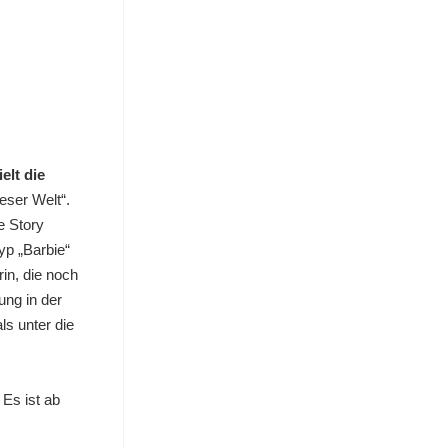
ielt die
ieser Welt“.
e Story
yp „Barbie“
in, die noch
ung in der
s unter die
 Es ist ab