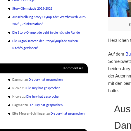
Frohe Feiertage!
Story-Olympiade 2025-2026
Ausschreibung Story-Olympiade: Wettbewerb 2025-
G
2026 „Reinkarnation“
Die Story-Olympiade geht in die nächste Runde
Herzlichen
Die Organisatoren der Storyolympiade suchen
Nachfolger:innen!
Auf dem
Bu
Schreibwett
beiden Jury
Kommentare
der Autorin
Dagmar
zu
Die Jury hat gesprochen
mit den bes
Nicole
zu
Die Jury hat gesprochen
hatte.
Nicole
zu
Die Jury hat gesprochen
Aus
Dagmar
zu
Die Jury hat gesprochen
Elke Messer-Schillinger
zu
Die Jury hat gesprochen
Dan