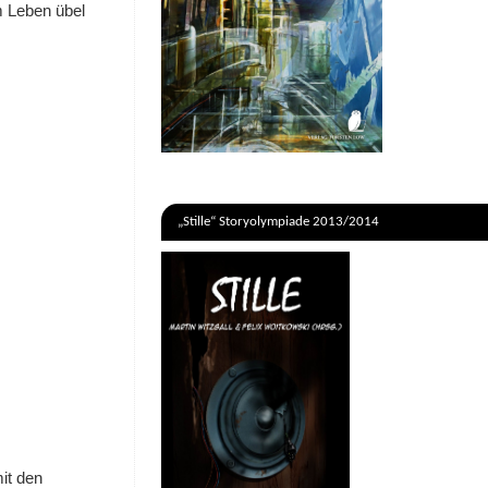
m Leben übel
„Stille“ Storyolympiade 2013/2014
it den