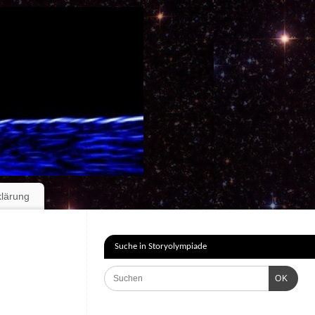
klärung
Suche in Storyolympiade
OK