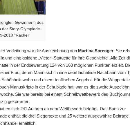
rengler, Gewinnerin des
es der Story-Olympiade
9-2010 "Rache!"
er Verleihung war die Auszeichnung von
Martina Sprenger
: Sie
erh
lle
und eine goldene „Victor“-Statuette für ihre Geschichte „Alle Zeit d
 hatte in der Endbewertung 124 von 160 möglichen Punkten erzielt. Di
 einer Frau, deren Mann sich in eine debil lächelnde Nachbarin vom T
on Schönheitswahn und einem teuflischen Angebot. Für die Wuppertaler
buch-Manuskripte in der Schublade hat, war es die zweite Auszeichn
che. Sie war bereits bei einem Schreibwettbewerb des Buchjournal
anzig gekommen.
atten sich 241 Autoren an dem Wettbewerb beteiligt. Das Buch zur
ade enthält die drei Siegertexte und 25 weitere ausgewählte Beiträge.
chhandel erhältlich.