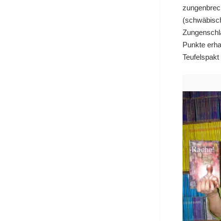
zungenbrec
(schwäbisch
Zungenschla
Punkte erhal
Teufelspakt 