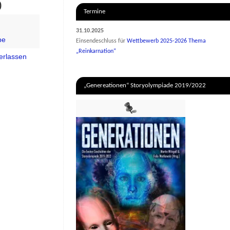
0
Termine
31.10.2025
be
Einsendeschluss für
Wettbewerb 2025-2026 Thema
„Reinkarnation“
erlassen
„Genereationen“ Storyolympiade 2019/2022