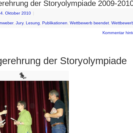
erehrung der Storyolympiade 2009-201
4. Oktober 2010
|
enweber
,
Jury
,
Lesung
,
Publikationen
,
Wettbewerb beendet
,
Wettbewer
Kommentar hint
gerehrung der Storyolympiade