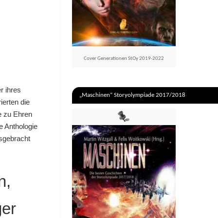
Cover Generationen StOy 2019-2022
r ihres
„Maschinen“ Storyolympiade 2017/2018
erten die
de zu Ehren
e Anthologie
sgebracht
n,
ger