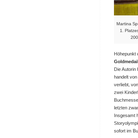
Martina Sp
1. Platz
200
Höhepunkt d
Goldmedai
Die Autorin
handelt von
verliebt, v
zwei Kinder
Buchmessewo
letzten zw
Insgesamt h
Storyolympi
sofort im Bu