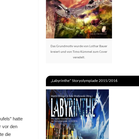
Das Grundmotiv wurde von Lothar Bauer
kreiert und von Timo Kümmel zum Cover
veredelt.
„Labyrinthe“ Storyolympiade 2015/2016
ufels“ hatte
r vor den
te die