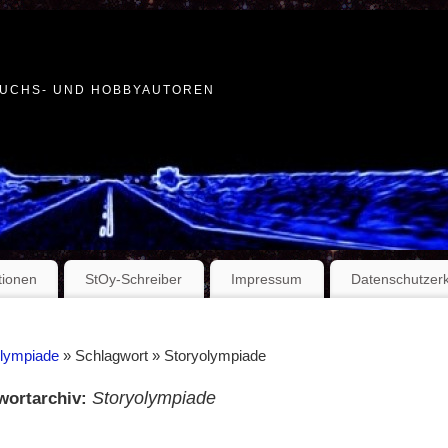
WUCHS- UND HOBBYAUTOREN
tionen
StOy-Schreiber
Impressum
Datenschutzer
Olympiade
» Schlagwort » Storyolympiade
Storyolympiade
wortarchiv: