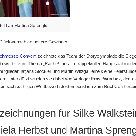
old an Martina Sprengler
 Glückwunsch an unsere Gewinner!
chmesse-Convent
zeichnete das Team der Storyolympiade die Siege
bewerbs zum Thema „Rache!“ aus. Im rappelvollen Hauptsaal moderi
mitglieder Tatjana Stöckler und Martin Witzgall eine kleine Feierstun
nen. Unterstützt wurden sie dabei von Verleger Ernst Wurdack, der di
ten rachsüchtigen Wettbewerbstexten pünktlich zum BuchCon herau
zeichnungen für Silke Walkstei
iela Herbst und Martina Spren