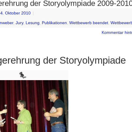
erehrung der Storyolympiade 2009-201
4. Oktober 2010
|
enweber
,
Jury
,
Lesung
,
Publikationen
,
Wettbewerb beendet
,
Wettbewer
Kommentar hint
gerehrung der Storyolympiade