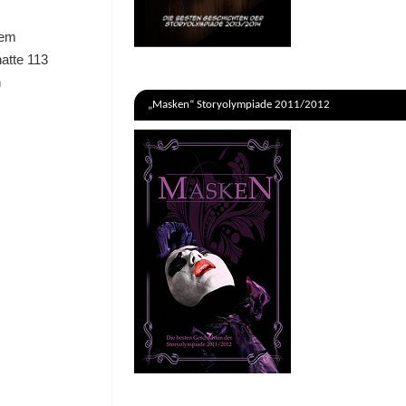
hem
hatte 113
n
„Masken“ Storyolympiade 2011/2012