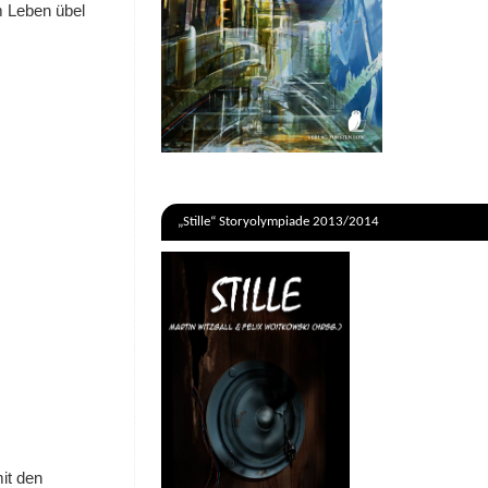
m Leben übel
„Stille“ Storyolympiade 2013/2014
it den