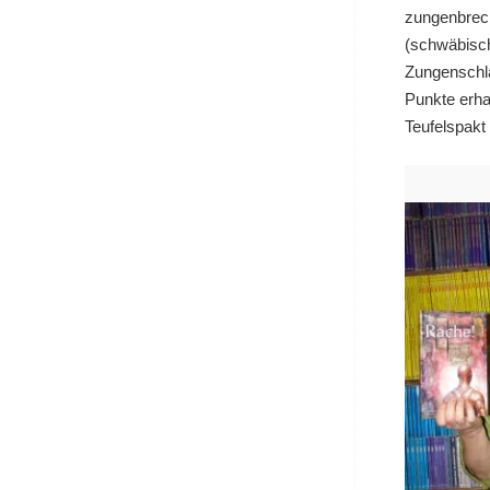
zungenbrec
(schwäbisch
Zungenschla
Punkte erhal
Teufelspakt 