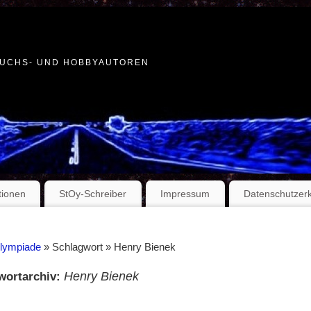
WUCHS- UND HOBBYAUTOREN
tionen
StOy-Schreiber
Impressum
Datenschutzer
Olympiade
» Schlagwort » Henry Bienek
Henry Bienek
wortarchiv: