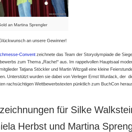
old an Martina Sprengler
 Glückwunsch an unsere Gewinner!
chmesse-Convent
zeichnete das Team der Storyolympiade die Siege
bewerbs zum Thema „Rache!“ aus. Im rappelvollen Hauptsaal moderi
mitglieder Tatjana Stöckler und Martin Witzgall eine kleine Feierstun
nen. Unterstützt wurden sie dabei von Verleger Ernst Wurdack, der di
ten rachsüchtigen Wettbewerbstexten pünktlich zum BuchCon herau
zeichnungen für Silke Walkstei
iela Herbst und Martina Spren