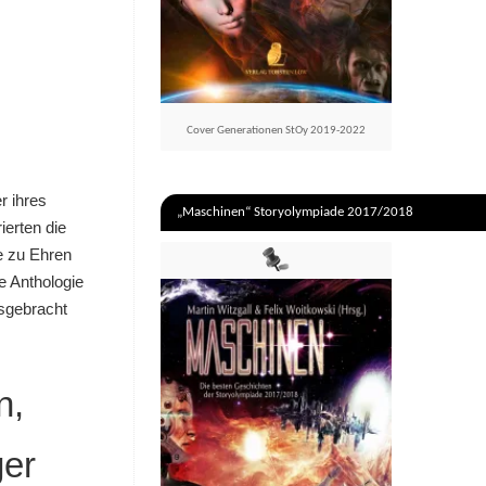
Cover Generationen StOy 2019-2022
r ihres
„Maschinen“ Storyolympiade 2017/2018
erten die
de zu Ehren
e Anthologie
sgebracht
n,
ger