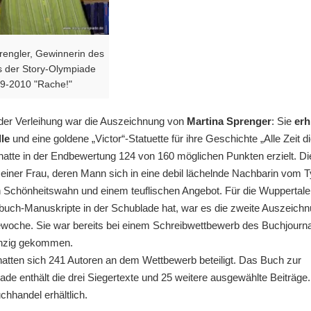
rengler, Gewinnerin des
es der Story-Olympiade
9-2010 "Rache!"
er Verleihung war die Auszeichnung von
Martina Sprenger
: Sie
erh
lle
und eine goldene „Victor“-Statuette für ihre Geschichte „Alle Zeit d
 hatte in der Endbewertung 124 von 160 möglichen Punkten erzielt. Di
 einer Frau, deren Mann sich in eine debil lächelnde Nachbarin vom T
on Schönheitswahn und einem teuflischen Angebot. Für die Wuppertaler
buch-Manuskripte in der Schublade hat, war es die zweite Auszeichn
che. Sie war bereits bei einem Schreibwettbewerb des Buchjournal
anzig gekommen.
atten sich 241 Autoren an dem Wettbewerb beteiligt. Das Buch zur
ade enthält die drei Siegertexte und 25 weitere ausgewählte Beiträge.
chhandel erhältlich.