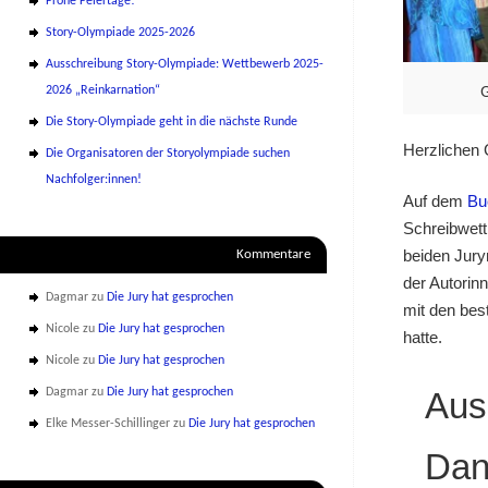
Frohe Feiertage!
Story-Olympiade 2025-2026
Ausschreibung Story-Olympiade: Wettbewerb 2025-
G
2026 „Reinkarnation“
Die Story-Olympiade geht in die nächste Runde
Herzlichen
Die Organisatoren der Storyolympiade suchen
Nachfolger:innen!
Auf dem
Bu
Schreibwett
beiden Jury
Kommentare
der Autorin
Dagmar
zu
Die Jury hat gesprochen
mit den bes
Nicole
zu
Die Jury hat gesprochen
hatte.
Nicole
zu
Die Jury hat gesprochen
Aus
Dagmar
zu
Die Jury hat gesprochen
Elke Messer-Schillinger
zu
Die Jury hat gesprochen
Dan