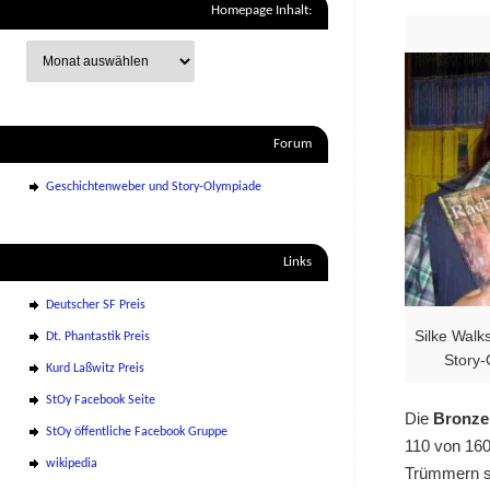
Homepage Inhalt:
Forum
Geschichtenweber und Story-Olympiade
Links
Deutscher SF Preis
Silke Walk
Dt. Phantastik Preis
Story-
Kurd Laßwitz Preis
StOy Facebook Seite
Die
Bronzem
StOy öffentliche Facebook Gruppe
110 von 160
wikipedia
Trümmern se