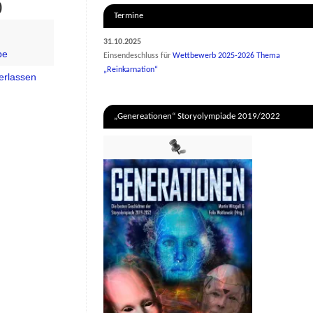
0
Termine
31.10.2025
be
Einsendeschluss für
Wettbewerb 2025-2026 Thema
„Reinkarnation“
erlassen
„Genereationen“ Storyolympiade 2019/2022