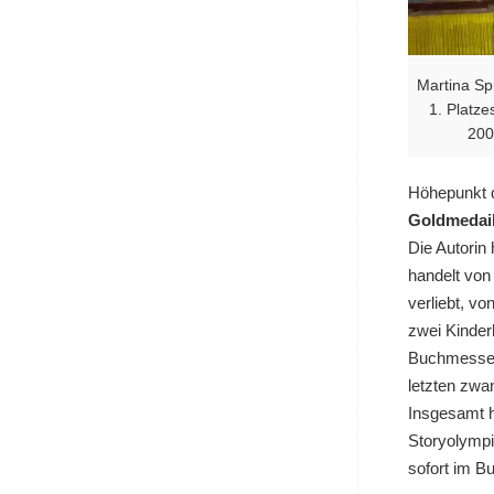
Martina Sp
1. Platz
200
Höhepunkt d
Goldmedai
Die Autorin
handelt von
verliebt, v
zwei Kinder
Buchmessewo
letzten zw
Insgesamt h
Storyolympi
sofort im Bu