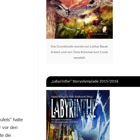
Das Grundmotiv wurde von Lothar Bauer
kreiert und von Timo Kümmel zum Cover
veredelt.
„Labyrinthe“ Storyolympiade 2015/2016
ufels“ hatte
r vor den
te die