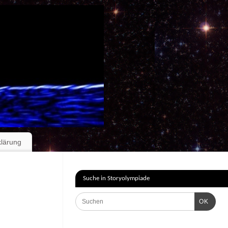
klärung
Suche in Storyolympiade
OK