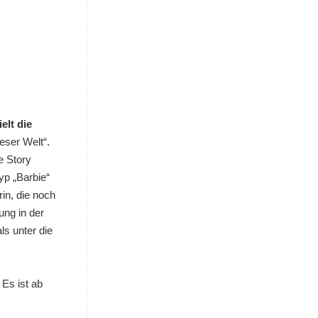
ielt die
ieser Welt“.
e Story
yp „Barbie“
in, die noch
ung in der
s unter die
 Es ist ab