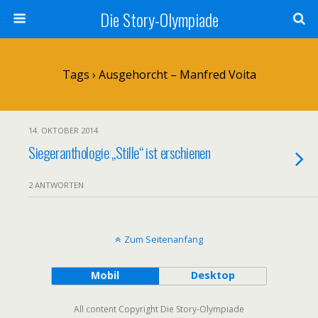
Die Story-Olympiade
Tags › Ausgehorcht – Manfred Voita
14. OKTOBER 2014
Siegeranthologie „Stille“ ist erschienen
2 ANTWORTEN
Zum Seitenanfang
Mobil
Desktop
All content Copyright Die Story-Olympiade