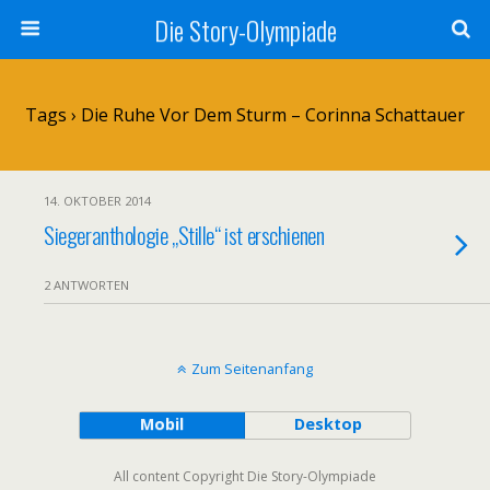
Die Story-Olympiade
Tags › Die Ruhe Vor Dem Sturm – Corinna Schattauer
14. OKTOBER 2014
Siegeranthologie „Stille“ ist erschienen
2 ANTWORTEN
Zum Seitenanfang
Mobil
Desktop
All content Copyright Die Story-Olympiade