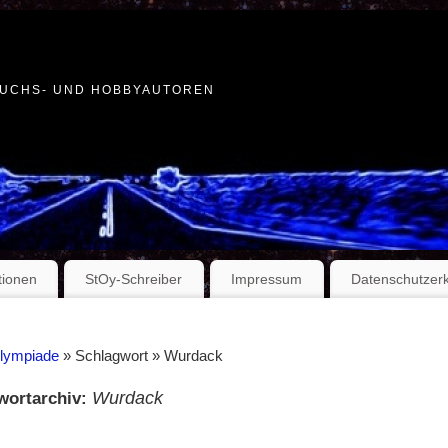
WUCHS- UND HOBBYAUTOREN
tionen
StOy-Schreiber
Impressum
Datenschutzer
Olympiade
» Schlagwort » Wurdack
Wurdack
wortarchiv: