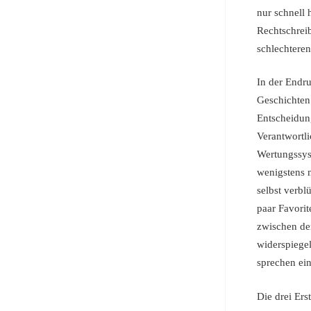
nur schnell 
Rechtschreib
schlechteren
In der Endr
Geschichten 
Entscheidung
Verantwortli
Wertungssyst
wenigstens m
selbst verbl
paar Favorit
zwischen de
widerspiege
sprechen ein
Die drei Ers