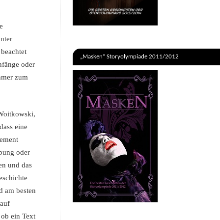
e
nter
 beachtet
„Masken“ Storyolympiade 2011/2012
nfänge oder
ehmer zum
 Woitkowski,
dass eine
lement
ibung oder
ren und das
eschichte
nd am besten
 auf
ob ein Text