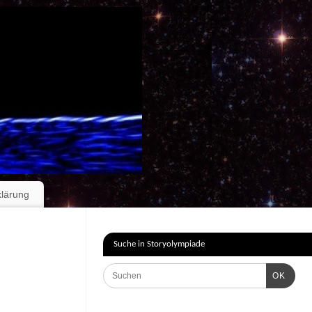
klärung
Suche in Storyolympiade
OK