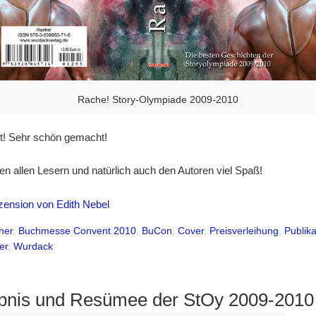
Rache! Story-Olympiade 2009-2010
t! Sehr schön gemacht!
n allen Lesern und natürlich auch den Autoren viel Spaß!
zension von Edith Nebel
her
,
Buchmesse Convent 2010
,
BuCon
,
Cover
,
Preisverleihung
,
Publik
er
,
Wurdack
bnis und Resümee der StOy 2009-2010