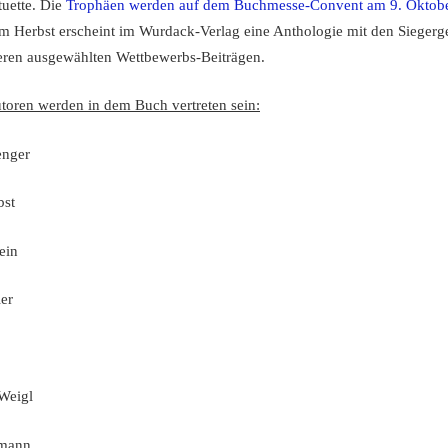
tuette. Die
Trophäen werden auf dem Buchmesse-Convent am 9. Oktob
Im Herbst erscheint im Wurdack-Verlag eine Anthologie mit den Siegerg
eren ausgewählten Wettbewerbs-Beiträgen.
toren werden in dem Buch vertreten sein:
enger
bst
ein
ler
Weigl
hmann