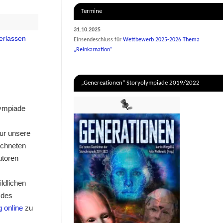
Termine
31.10.2025
erlassen
Einsendeschluss für
Wettbewerb 2025-2026 Thema
„Reinkarnation“
„Genereationen“ Storyolympiade 2019/2022
lympiade
ur unsere
ichneten
utoren
ldlichen
 des
 online
zu