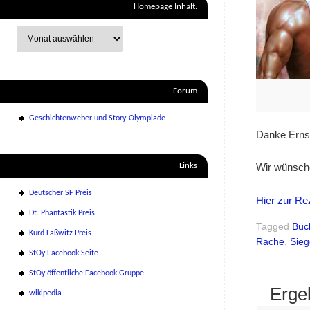
Homepage Inhalt:
Forum
Geschichtenweber und Story-Olympiade
Danke Erns
Links
Wir wünsche
Deutscher SF Preis
Hier zur Re
Dt. Phantastik Preis
Tagged
Büc
Kurd Laßwitz Preis
Rache
,
Sieg
StOy Facebook Seite
StOy öffentliche Facebook Gruppe
Erge
wikipedia