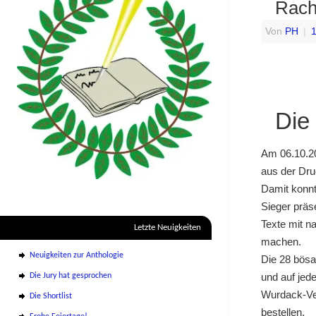
Rach
Von
PH
|
1
Die
Am 06.10.20
aus der Dru
Damit konnt
Sieger präs
Texte mit n
Letzte Neuigkeiten
machen.
Neuigkeiten zur Anthologie
Die 28 bösa
und auf jed
Die Jury hat gesprochen
Wurdack-Ve
Die Shortlist
bestellen.