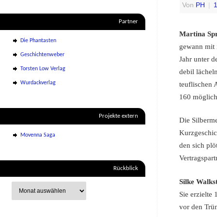
Von
PH
|
1
Partner
Martina Sp
Die Phantasten
gewann mit i
Geschichtenweber
Jahr unter d
Torsten Low Verlag
debil läche
Wurdackverlag
teuflischen 
160 möglich
Projekte extern
Die Silberm
Kurzgeschich
Movenna Saga
den sich plö
Vertragspart
Rückblick
Silke Walks
Sie erzielte
vor den Trüm