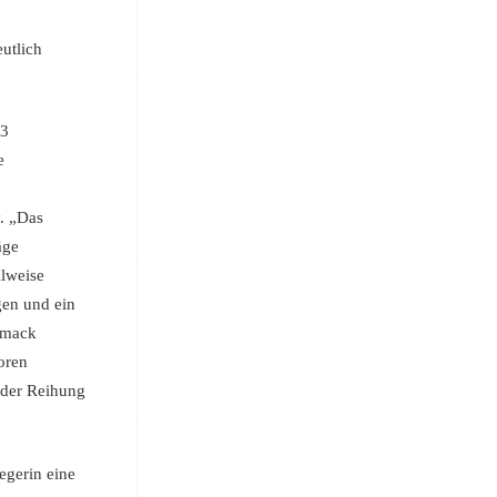
utlich
33
e
y. „Das
äge
ilweise
gen und ein
chmack
oren
 der Reihung
egerin eine