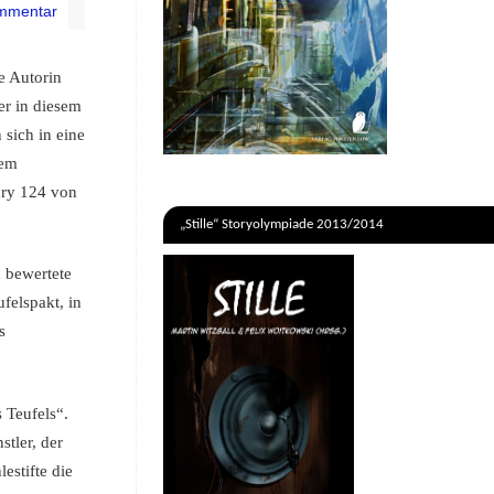
mmentar
e Autorin
er in diesem
 sich in eine
nem
ury 124 von
„Stille“ Storyolympiade 2013/2014
n bewertete
felspakt, in
s
 Teufels“.
tler, der
estifte die