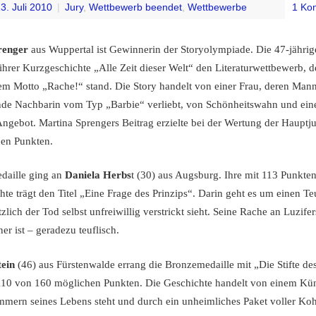
3. Juli 2010
|
Jury
,
Wettbewerb beendet
,
Wettbewerbe
1 Ko
renger
aus Wuppertal ist Gewinnerin der Storyolympiade. Die 47-jährig
hrer Kurzgeschichte „Alle Zeit dieser Welt“ den Literaturwettbewerb, d
em Motto „Rache!“ stand. Die Story handelt von einer Frau, deren Mann
lnde Nachbarin vom Typ „Barbie“ verliebt, von Schönheitswahn und ei
Angebot. Martina Sprengers Beitrag erzielte bei der Wertung der Hauptj
en Punkten.
edaille ging an
Daniela Herbs
t (30) aus Augsburg. Ihre mit 113 Punkte
te trägt den Titel „Eine Frage des Prinzips“. Darin geht es um einen Teu
tzlich der Tod selbst unfreiwillig verstrickt sieht. Seine Rache an Luzifer
ner ist – geradezu teuflisch.
tein
(46) aus Fürstenwalde errang die Bronzemedaille mit „Die Stifte des
 110 von 160 möglichen Punkten. Die Geschichte handelt von einem Küns
mern seines Lebens steht und durch ein unheimliches Paket voller Kohl