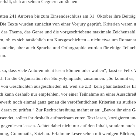
erhält, sich an seinen Gegnern zu rächen.
atten 241 Autoren bis zum Einsendeschluss am 31. Oktober ihre Beiträg
 Die Texte wurden zunächst von einer Vorjury geprüft. Kriterien waren u
 das Thema, das Genre und die vorgeschriebene maximale Zeichenzahl
n, ob es sich tatsächlich um Kurzgeschichten – nicht etwa um Romana
handelte, aber auch Sprache und Orthographie wurden für einige Teiln
ium.
es so, dass viele Autoren nicht lesen können oder wollen“, fasst es Felix
ich für die Organisation der Storyolympiade, zusammen. „So kommt es, 
von Geschichten ausgeschieden ist, weil sie z.B. kein phantastisches E
Ich kann deshalb nur empfehlen, vor einer Teilnahme an einer Ausschre
werb noch einmal ganz genau die veröffentlichten Kriterien zu studie
 daran zu prüfen.“ Zur Rechtschreibung mahnt er an: „Bevor ihr eine G
sendet, solltet ihr deshalb aufmerksam euren Text lesen, korrigieren u
gegenlesen lassen. Achtet dabei nicht nur auf den Inhalt, sondern auch
bung, Grammatik, Satzbau. Erfahrene Leser sehen mit wenigen Blicken, 