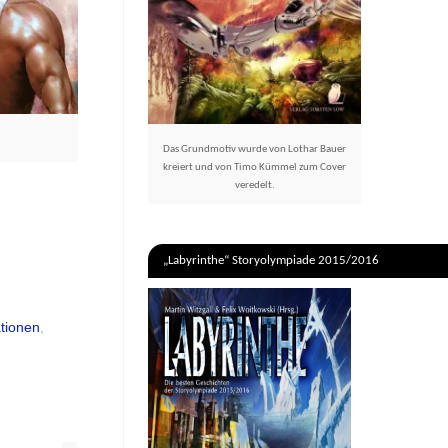
Das Grundmotiv wurde von Lothar Bauer
kreiert und von Timo Kümmel zum Cover
veredelt.
„Labyrinthe“ Storyolympiade 2015/2016
ationen
,