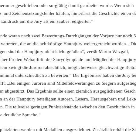
herunter geschrieben oder sorgfältig damit gearbeitet wurde. Wenn sich
- und Zeichensetzungsfehler häufen, hinterlässt die Geschichte einen de
 Eindruck auf die Jury als ein sauber redigierter.“
unde waren nach zwei Bewertungs-Durchgängen der Vorjury nur noch 
vertreten, die an die achtköpfige Hauptjury weitergereicht wurden. „Di
en sind der Hauptjury nicht leicht gefallen“, verrät Martin Witzgall,
cher für den Webauftritt der Storyolympiade und Mitglied der Hauptjur
em zwingt die Juroren absichtlich, möglicherweise gleichwertige Beitr
inimal unterschiedlich zu bewerten.“ Die Ergebnisse haben die Jury te
üfft: „Bei einigen Juroren sind Mittelfeldwertungen zu Siegern aufgestie
en abgestürzt. Das Ergebnis sollte einen ziemlich ausgeglichenen Ges
n an der Hauptjury beteiligten Autoren, Lesern, Herausgebern und Lekt
ln. Die teilweise geringen Punkteabstände zwischen den Geschichten in
e deutliche Sprache.“
tplatzierten werden mit Medaillen ausgezeichnet. Zusätzlich erhält die Si