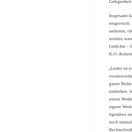
Gelegenheit 
Insgesamt h
eingereicht.
anderem, ob
worden ware
Gedichte – 
K.O.-Kriter
„
Leider ist 
verantwortl
ganze Reihe 
enthielten. 
einem Wettbe
eigene Werk
irgendwo ein
noch einmal 
Rechtschrei